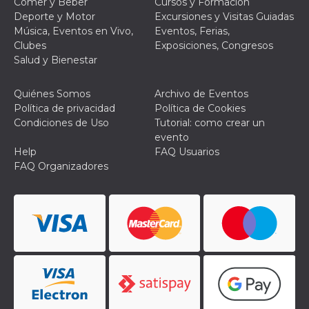
Comer y Beber
Cursos y Formación
mantenie
Deporte y Motor
Excursiones y Visitas Guiadas
coherenc
sesión y
Música, Eventos en Vivo,
Eventos, Ferias,
proporc
Clubes
Exposiciones, Congresos
servicios
personal
Salud y Bienestar
YSC
Sesión
YouTube
Google LLC
configura
.youtube.com
Quiénes Somos
Archivo de Eventos
cookie p
rastrear l
Política de privacidad
Política de Cookies
de video
Condiciones de Uso
Tutorial: como crear un
incrusta
evento
VISITOR_INFO1_LIVE
5 meses 4
Youtube 
Google LLC
Help
FAQ Usuarios
semanas
esta coo
.youtube.com
realizar 
FAQ Organizadores
seguimie
las prefe
del usua
los vide
Youtube
incrustad
sitios; t
puede de
si el visi
sitio web
utilizand
versión 
antigua d
interfaz 
Youtube.