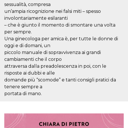
azar, la forma en
sessualità, compresa
que se usa
puede ser
un’ampia ricognizione nei falsi miti – spesso
específico del
sitio, pero un
involontariamente esilaranti
buen ejemplo es
mantener un
– che è giunto il momento di smontare una volta
estado de inicio
per sempre.
de sesión para
un usuario entre
Una ginecologa per amica è, per tutte le donne di
páginas.
oggi e di domani, un
m
1 año 1 mes
Esta cookie se
Stripe
piccolo manuale di sopravvivenza ai grandi
utiliza
m.stripe.com
generalmente
cambiamenti che il corpo
para el
rendimiento y la
attraversa dalla preadolescenza in poi, con le
optimización de
risposte ai dubbi e alle
los servicios de
procesamiento
domande più “scomode” e tanti consigli pratici da
de pagos,
facilitando el
tenere sempre a
almacenamiento
de contenidos
portata di mano.
en el navegador
para hacer que
las páginas se
carguen más
rápido.
CookieScriptConsent
4 semanas 2
El servicio
CookieScript
días
Cookie-
oooh.events