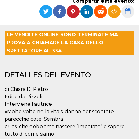
Compartir este evento:
Cookies estrictamente necesarias
Cookies de preferencias
Las cookies estrictamente necesarias permiten
la funcionalidad principal del sitio web, como
el inicio de sesión de usuario y la gestión de
LE VENDITE ONLINE SONO TERMINATE MA
cuentas. El sitio web no se puede utilizar
correctamente sin las cookies estrictamente
PROVA A CHIAMARE LA CASA DELLO
necesarias.
SPETTATORE AL 334
Proveedor /
Nombre
Vencimiento
Descripción
Dominio
cf_clearance
1 año
Esta cookie es
Cloudflare,
DETALLES DEL EVENTO
utilizada por el
Inc.
servicio
.oooh.events
CloudFlare para
identificar el
di Chiara Di Pietro
tráfico web de
confianza y
Edito da Rizzoli
anular cualquier
Interviene l’autrice
restricción de
seguridad
«Molte volte nella vita si danno per scontate
basada en la
dirección IP del
parecchie cose. Sembra
visitante. Es
esencial para
quasi che dobbiamo nascere “imparate” e sapere
apoyar las
tutto di come siamo
funciones de
seguridad de un