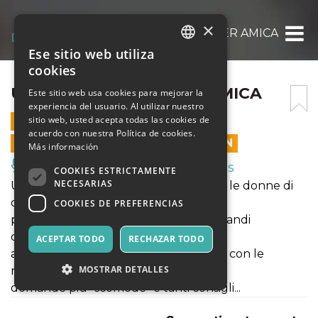
×
UNA GINECOLOGA PER AMICA
Ese sitio web utiliza
ITALIAN
cookies
ENGLISH
UNA GINECOLOGA PER AMICA
Este sitio web usa cookies para mejorar la
experiencia del usuario. Al utilizar nuestro
SPANISH
sitio web, usted acepta todas las cookies de
18 JUNIO 2022 - 17:00
acuerdo con nuestra Política de cookies.
LAS VENTAS EN LÍNEA TERMINARON
Más información
Música, Eventos en Vivo, Clubes
COOKIES ESTRICTAMENTE
NECESARIAS
Una ginecologa per amica è, per tutte le donne di
oggi e di domani, un
COOKIES DE PREFERENCIAS
piccolo manuale di sopravvivenza ai grandi
cambiamenti che il corpo
ACEPTAR TODO
RECHAZAR TODO
attraversa dalla preadolescenza in poi, con le
MOSTRAR DETALLES
risposte ai dubbi e alle
domande più “scomode” e tanti consigli...