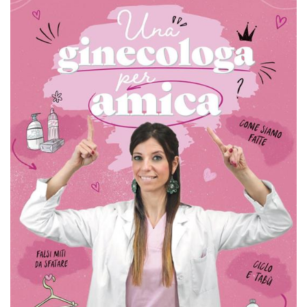
Script.com
utiliza esta
cookie para
recordar las
preferencias de
consentimiento
de cookies de
los visitantes. Es
necesario que el
banner de
cookies de
Cookie-
Script.com
funcione
correctamente.
Declaración de almacenamiento
Tipo de
Nombre
Descripción
almacenamiento
fbssls_314278995690155
Almacenamiento
de sesión
wpEmojiSettingsSupports
Almacenamiento
de sesión
cn_uc__
Almacenamiento
local