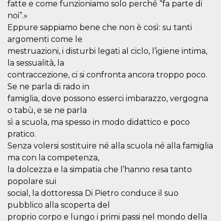
fatte e come funzioniamo solo perché “fa parte di
sitio web y
proporcionar
noi”.»
protección
Eppure sappiamo bene che non è così: su tanti
contra visitantes
maliciosos.
argomenti come le
wordpress_test_cookie
Sesión
Se utiliza en
Automattic
mestruazioni, i disturbi legati al ciclo, l’igiene intima,
sitios creados
Inc.
la sessualità, la
con Wordpress.
.oooh.events
Comprueba si el
contraccezione, ci si confronta ancora troppo poco.
navegador tiene
habilitadas las
Se ne parla di rado in
cookies
famiglia, dove possono esserci imbarazzo, vergogna
PHPSESSID
Sesión
Cookie
PHP.net
o tabù, e se ne parla
generada por
oooh.events
aplicaciones
sì a scuola, ma spesso in modo didattico e poco
basadas en el
lenguaje PHP.
pratico.
Este es un
Senza volersi sostituire né alla scuola né alla famiglia
identificador de
propósito
ma con la competenza,
general que se
utiliza para
la dolcezza e la simpatia che l’hanno resa tanto
mantener las
variables de
popolare sui
sesión del
social, la dottoressa Di Pietro conduce il suo
usuario.
Normalmente es
pubblico alla scoperta del
un número
generado al
proprio corpo e lungo i primi passi nel mondo della