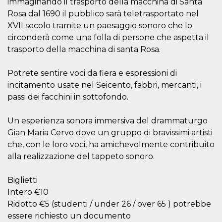
immaginando il trasporto della macchina di Santa
sitio web y
Rosa dal 1690 il pubblico sarà teletrasportato nel
proporcionar
protección
XVII secolo tramite un paesaggio sonoro che lo
contra visitantes
maliciosos.
circonderà come una folla di persone che aspetta il
trasporto della macchina di santa Rosa.
wordpress_test_cookie
Sesión
Se utiliza en
Automattic
sitios creados
Inc.
con Wordpress.
.oooh.events
Comprueba si el
Potrete sentire voci da fiera e espressioni di
navegador tiene
habilitadas las
incitamento usate nel Seicento, fabbri, mercanti, i
cookies
passi dei facchini in sottofondo.
PHPSESSID
Sesión
Cookie
PHP.net
generada por
oooh.events
aplicaciones
Un esperienza sonora immersiva del drammaturgo
basadas en el
Gian Maria Cervo dove un gruppo di bravissimi artisti
lenguaje PHP.
Este es un
che, con le loro voci, ha amichevolmente contribuito
identificador de
propósito
alla realizzazione del tappeto sonoro.
general que se
utiliza para
mantener las
Biglietti
variables de
sesión del
Intero €10
usuario.
Normalmente es
Ridotto €5 (studenti / under 26 / over 65 ) potrebbe
un número
essere richiesto un documento
generado al