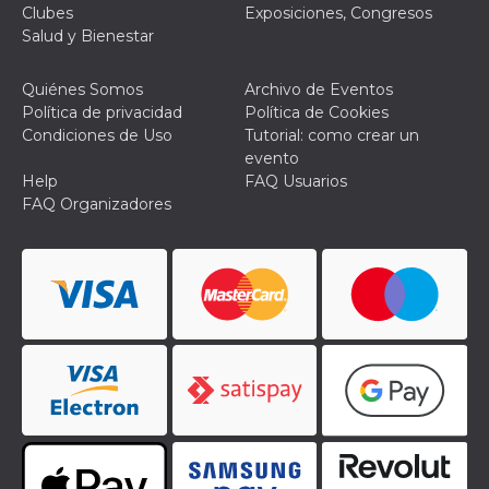
Clubes
Exposiciones, Congresos
le impos
della lin
Salud y Bienestar
permetto
condivide
pagina.
Quiénes Somos
Archivo de Eventos
fr
3 meses
Contiene
Meta
Política de privacidad
Política de Cookies
combina
Platform Inc.
Condiciones de Uso
Tutorial: como crear un
identific
.facebook.com
única de
evento
navegado
Help
FAQ Usuarios
utiliza p
publicid
FAQ Organizadores
dirigida.
oo
5 años
Cookie d
Meta
exclusió
Platform Inc.
anuncios
.facebook.com
sb
2 años
Identific
Meta
navegad
Platform Inc.
Faceboo
.facebook.com
autentica
marketin
cookies 
función
específic
Faceboo
usida
.facebook.com
Sesión
raccoglie
informaz