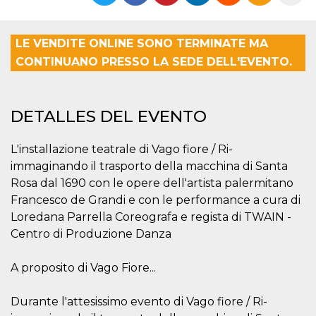
Cookies estrictamente necesarias
Cookies de preferencias
LE VENDITE ONLINE SONO TERMINATE MA
Las cookies estrictamente necesarias permiten
la funcionalidad principal del sitio web, como
CONTINUANO PRESSO LA SEDE DELL'EVENTO.
el inicio de sesión de usuario y la gestión de
cuentas. El sitio web no se puede utilizar
correctamente sin las cookies estrictamente
necesarias.
DETALLES DEL EVENTO
Proveedor /
Nombre
Vencimiento
Descripción
Dominio
L'installazione teatrale di Vago fiore / Ri-
cf_clearance
1 año
Esta cookie es
Cloudflare,
immaginando il trasporto della macchina di Santa
utilizada por el
Inc.
servicio
.oooh.events
Rosa dal 1690 con le opere dell'artista palermitano
CloudFlare para
identificar el
Francesco de Grandi e con le performance a cura di
tráfico web de
Loredana Parrella Coreografa e regista di TWAIN -
confianza y
anular cualquier
Centro di Produzione Danza
restricción de
seguridad
basada en la
dirección IP del
A proposito di Vago Fiore...
visitante. Es
esencial para
apoyar las
Durante l'attesissimo evento di Vago fiore / Ri-
funciones de
seguridad de un