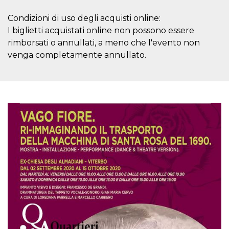
azar, la forma en
que se usa
puede ser
Condizioni di uso degli acquisti online:
específico del
sitio, pero un
I biglietti acquistati online non possono essere
buen ejemplo es
rimborsati o annullati, a meno che l'evento non
mantener un
estado de inicio
venga completamente annullato.
de sesión para
un usuario entre
páginas.
m
1 año 1 mes
Esta cookie se
Stripe
utiliza
m.stripe.com
generalmente
para el
rendimiento y la
optimización de
los servicios de
procesamiento
de pagos,
facilitando el
almacenamiento
de contenidos
en el navegador
para hacer que
las páginas se
carguen más
rápido.
CookieScriptConsent
4 semanas 2
El servicio
CookieScript
días
Cookie-
oooh.events