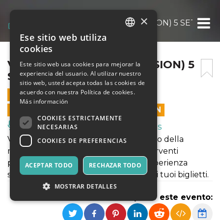
×
VAGO FIORE (DANCE VERSION) 5 SETTEMB
Ese sitio web utiliza
ITALIAN
cookies
ENGLISH
VAGO FIORE (DANCE VERSION) 5
Este sitio web usa cookies para mejorar la
experiencia del usuario. Al utilizar nuestro
SETTEMBRE 2020
SPANISH
sitio web, usted acepta todas las cookies de
acuerdo con nuestra Política de cookies.
5 SEPTIEMBRE 2020 - 10:00
Más información
LAS VENTAS EN LÍNEA TERMINARON
COOKIES ESTRICTAMENTE
Música, Eventos en Vivo, Clubes
NECESARIAS
Vago fiore / Ri-immaginando il trasporto della
COOKIES DE PREFERENCIAS
macchina di Santa Rosa dal 1690 - interventi
performativi di teatro e danza, una esperienza
ACEPTAR TODO
RECHAZAR TODO
sensoriale a 360 gradi. Acquista subito i tuoi biglietti.
MOSTRAR DETALLES
Compartir este evento: