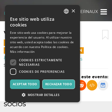
×
VARIAZIONI ERNAUX
Ese sitio web utiliza
ITALIAN
cookies
ENGLISH
VARIAZIONI ERNAUX
Este sitio web usa cookies para mejorar la
experiencia del usuario. Al utilizar nuestro
SPANISH
sitio web, usted acepta todas las cookies de
6 DICIEMBRE 2025 - 20:45
acuerdo con nuestra Política de cookies.
LAS VENTAS EN LÍNEA TERMINARON
Más información
Música, Eventos en Vivo, Clubes
COOKIES ESTRICTAMENTE
NECESARIAS
Spettacolo di Teatro Contemporaneo
COOKIES DE PREFERENCIAS
Compartir este evento:
ACEPTAR TODO
RECHAZAR TODO
MOSTRAR DETALLES
SOCIOS