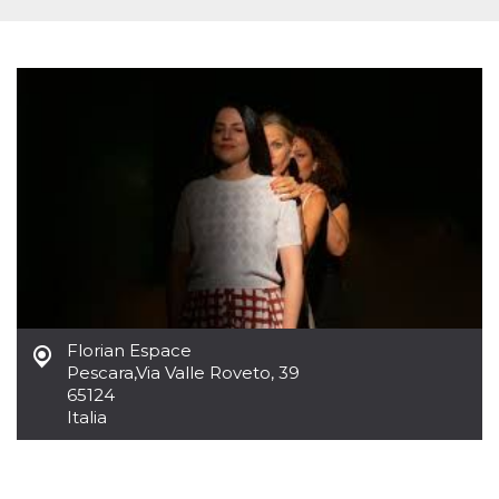
Cookies estrictamente necesarias
Cookies de preferencias
Las cookies estrictamente necesarias permiten
la funcionalidad principal del sitio web, como
el inicio de sesión de usuario y la gestión de
cuentas. El sitio web no se puede utilizar
correctamente sin las cookies estrictamente
necesarias.
Proveedor /
Nombre
Vencimiento
Descripción
Dominio
cf_clearance
1 año
Esta cookie es
Cloudflare,
utilizada por el
Inc.
servicio
.oooh.events
CloudFlare para
identificar el
tráfico web de
confianza y
Florian Espace
anular cualquier
Pescara
,
Via Valle Roveto, 39
restricción de
seguridad
65124
basada en la
Italia
dirección IP del
visitante. Es
esencial para
apoyar las
funciones de
seguridad de un