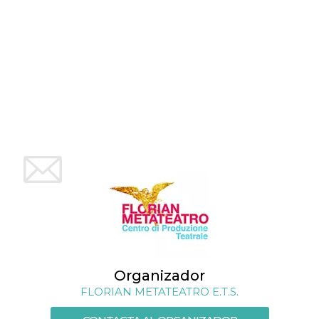
sitio web y
proporcionar
protección
contra visitantes
maliciosos.
wordpress_test_cookie
Sesión
Se utiliza en
Automattic
sitios creados
Inc.
con Wordpress.
.oooh.events
Comprueba si el
navegador tiene
habilitadas las
cookies
PHPSESSID
Sesión
Cookie
PHP.net
generada por
oooh.events
aplicaciones
basadas en el
lenguaje PHP.
Este es un
identificador de
propósito
general que se
utiliza para
mantener las
variables de
sesión del
Organizador
usuario.
Normalmente es
FLORIAN METATEATRO E.T.S.
un número
generado al