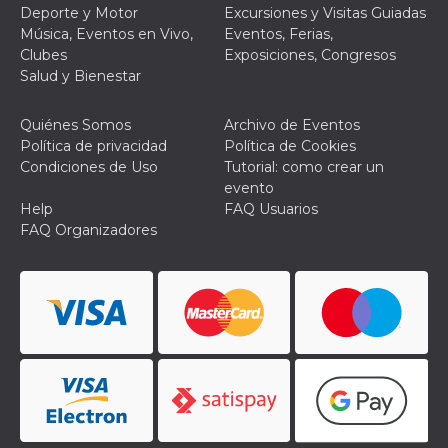
Script.com
Deporte y Motor
Excursiones y Visitas Guiadas
utiliza esta
cookie para
Música, Eventos en Vivo,
Eventos, Ferias,
recordar las
Clubes
Exposiciones, Congresos
preferencias de
consentimiento
Salud y Bienestar
de cookies de
los visitantes. Es
necesario que el
Quiénes Somos
Archivo de Eventos
banner de
cookies de
Política de privacidad
Política de Cookies
Cookie-
Condiciones de Uso
Tutorial: como crear un
Script.com
funcione
evento
correctamente.
Help
FAQ Usuarios
FAQ Organizadores
Declaración de almacenamiento
Tipo de
Nombre
Descripción
almacenamiento
fbssls_314278995690155
Almacenamiento
de sesión
wpEmojiSettingsSupports
Almacenamiento
de sesión
cn_uc__
Almacenamiento
local