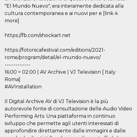
Script.com
utiliza esta
"El Mundo Nuevo", era interamente dedicata alla
cookie para
cultura contemporanea e ai nuovi per e [link 4
recordar las
preferencias de
more]
consentimiento
de cookies de
los visitantes. Es
https://fb.com/shockart.net
necesario que el
banner de
cookies de
Cookie-
https://fotonicafestival.com/editions/2021-
Script.com
funcione
rome/program/detail/el-mundo-nuevo/
correctamente.
--------------
Declaración de almacenamiento
16:00 > 02:00 | AV Archive | VJ Television [ Italy
Roma]
Tipo de
Nombre
Descripción
#AVInstallation
almacenamiento
fbssls_314278995690155
Almacenamiento
de sesión
Il Digital Archive AV di VJ Television è la più
autorevole fonte di consultazione delle Audio Video
wpEmojiSettingsSupports
Almacenamiento
de sesión
Performing Arts. Una piattaforma in continuo
cn_uc__
Almacenamiento
sviluppo che permette agli utenti interessati di
local
approfondire direttamente dalle immagini e dalle