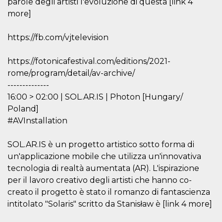
parole degli artisti l'evoluzione di questa [link 4
more]
https://fb.com/vjtelevision
Proveedor /
https://fotonicafestival.com/editions/2021-
Nombre
Vencimiento
Descripc
Dominio
rome/program/detail/av-archive/
c_user
4 semanas 2
Cookie de
Meta
--------------
días
de sesió
Platform Inc.
usuario.
16:00 > 02:00 | SOL.AR.IS | Photon [Hungary/
.facebook.com
ser de se
Poland]
permane
durante 
#AVInstallation
datr
2 años
Esta coo
Meta
identifica
Platform Inc.
SOL.AR.IS è un progetto artistico sotto forma di
navegado
.facebook.com
conecta 
un'applicazione mobile che utilizza un'innovativa
Facebook
directam
tecnologia di realtà aumentata (AR). L'ispirazione
vinculad
per il lavoro creativo degli artisti che hanno co-
usuario 
Faceboo
creato il progetto è stato il romanzo di fantascienza
individua
Facebook
intitolato "Solaris" scritto da Stanisław è [link 4 more]
que se ut
ayudar c
seguridad