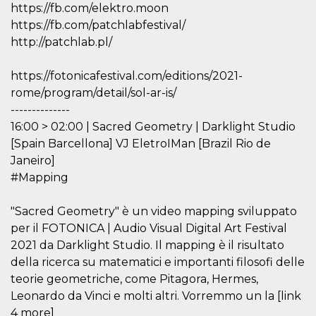
https://fb.com/elektro.moon
actividad
de sesió
https://fb.com/patchlabfestival/
sospecho
especial
http://patchlab.pl/
la detecc
bots que
acceder a
https://fotonicafestival.com/editions/2021-
servicio
también 
rome/program/detail/sol-ar-is/
el perfil 
comport
--------------
asociado
16:00 > 02:00 | Sacred Geometry | Darklight Studio
cookie d
se elimin
[Spain Barcellona] VJ EletroIMan [Brazil Rio de
después 
días. Est
Janeiro]
también 
#Mapping
través d
gusta y o
botones 
etiqueta
"Sacred Geometry" è un video mapping sviluppato
Faceboo
colocado
per il FOTONICA | Audio Visual Digital Art Festival
muchos s
2021 da Darklight Studio. Il mapping è il risultato
web dife
della ricerca su matematici e importanti filosofi delle
dpr
.facebook.com
1 semana
permette
controlla
teorie geometriche, come Pitagora, Hermes,
funzione
Leonardo da Vinci e molti altri. Vorremmo un la [link
su Faceb
pulsante
4 more]
piace”, r