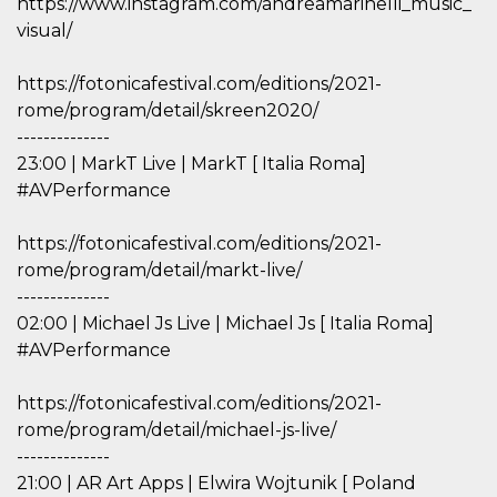
https://www.instagram.com/andreamarinelli_music_
sitio web y
visual/
proporcionar
protección
contra visitantes
maliciosos.
https://fotonicafestival.com/editions/2021-
rome/program/detail/skreen2020/
wordpress_test_cookie
Sesión
Se utiliza en
Automattic
sitios creados
Inc.
--------------
con Wordpress.
.oooh.events
Comprueba si el
23:00 | MarkT Live | MarkT [ Italia Roma]
navegador tiene
habilitadas las
#AVPerformance
cookies
PHPSESSID
Sesión
Cookie
PHP.net
https://fotonicafestival.com/editions/2021-
generada por
oooh.events
aplicaciones
rome/program/detail/markt-live/
basadas en el
--------------
lenguaje PHP.
Este es un
02:00 | Michael Js Live | Michael Js [ Italia Roma]
identificador de
propósito
#AVPerformance
general que se
utiliza para
mantener las
https://fotonicafestival.com/editions/2021-
variables de
sesión del
rome/program/detail/michael-js-live/
usuario.
Normalmente es
--------------
un número
21:00 | AR Art Apps | Elwira Wojtunik [ Poland
generado al