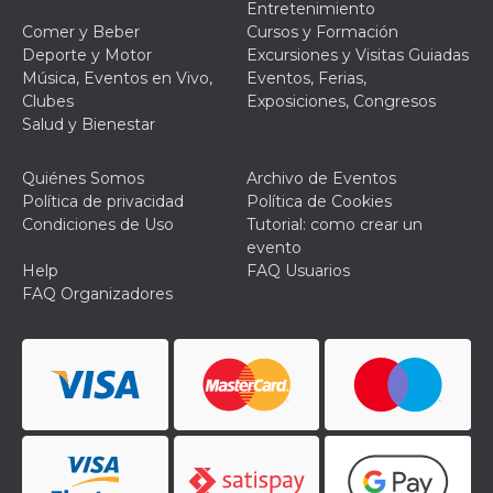
Entretenimiento
funzional
modifich
Comer y Beber
Cursos y Formación
dell'inter
Deporte y Motor
Excursiones y Visitas Guiadas
vengono
agli uten
Música, Eventos en Vivo,
Eventos, Ferias,
nell'ambi
Clubes
Exposiciones, Congresos
e
implemen
Salud y Bienestar
graduali,
garante
un'esper
Quiénes Somos
Archivo de Eventos
coerente
determin
Política de privacidad
Política de Cookies
utente d
Condiciones de Uso
Tutorial: como crear un
esperime
evento
Help
FAQ Usuarios
FAQ Organizadores