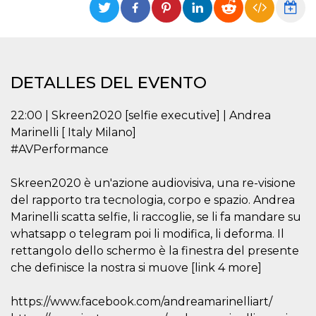
Cookies estrictamente necesarias
Cookies de preferencias
Las cookies estrictamente necesarias permiten
la funcionalidad principal del sitio web, como
el inicio de sesión de usuario y la gestión de
DETALLES DEL EVENTO
cuentas. El sitio web no se puede utilizar
correctamente sin las cookies estrictamente
necesarias.
22:00 | Skreen2020 [selfie executive] | Andrea
Proveedor /
Marinelli [ Italy Milano]
Nombre
Vencimiento
Descripción
Dominio
#AVPerformance
cf_clearance
1 año
Esta cookie es
Cloudflare,
utilizada por el
Inc.
servicio
.oooh.events
Skreen2020 è un'azione audiovisiva, una re-visione
CloudFlare para
identificar el
del rapporto tra tecnologia, corpo e spazio. Andrea
tráfico web de
Marinelli scatta selfie, li raccoglie, se li fa mandare su
confianza y
anular cualquier
whatsapp o telegram poi li modifica, li deforma. Il
restricción de
seguridad
rettangolo dello schermo è la finestra del presente
basada en la
dirección IP del
che definisce la nostra si muove [link 4 more]
visitante. Es
esencial para
apoyar las
https://www.facebook.com/andreamarinelliart/
funciones de
seguridad de un