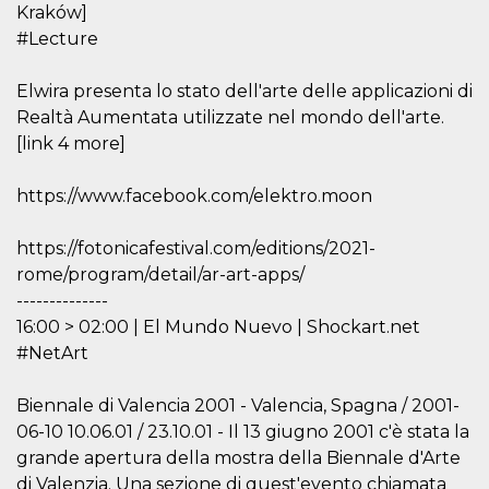
azar, la forma en
Kraków]
que se usa
puede ser
#Lecture
específico del
sitio, pero un
buen ejemplo es
Elwira presenta lo stato dell'arte delle applicazioni di
mantener un
estado de inicio
Realtà Aumentata utilizzate nel mondo dell'arte.
de sesión para
un usuario entre
[link 4 more]
páginas.
m
1 año 1 mes
Esta cookie se
Stripe
https://www.facebook.com/elektro.moon
utiliza
m.stripe.com
generalmente
para el
https://fotonicafestival.com/editions/2021-
rendimiento y la
optimización de
rome/program/detail/ar-art-apps/
los servicios de
procesamiento
--------------
de pagos,
facilitando el
16:00 > 02:00 | El Mundo Nuevo | Shockart.net
almacenamiento
#NetArt
de contenidos
en el navegador
para hacer que
las páginas se
Biennale di Valencia 2001 - Valencia, Spagna / 2001-
carguen más
06-10 10.06.01 / 23.10.01 - Il 13 giugno 2001 c'è stata la
rápido.
grande apertura della mostra della Biennale d'Arte
CookieScriptConsent
4 semanas 2
El servicio
CookieScript
días
Cookie-
oooh.events
di Valenzia. Una sezione di quest'evento chiamata