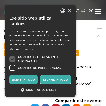
×
VENERDÌ 19 | FOTONICA FESTIVAL 2021
Ese sitio web utiliza
ITALIAN
cookies
ENGLISH
VENERDÌ 19 | FOTONICA
Este sitio web usa cookies para mejorar la
experiencia del usuario. Al utilizar nuestro
FESTIVAL 2021
SPANISH
sitio web, usted acepta todas las cookies de
acuerdo con nuestra Política de cookies.
19 NOVIEMBRE 2021 - 21:00
Más información
LAS VENTAS EN LÍNEA TERMINARON
COOKIES ESTRICTAMENTE
Arte, Exposiciones, Museos
NECESARIAS
22:00 | Skreen2020 [selfie executive] | Andrea
COOKIES DE PREFERENCIAS
Marinelli [Italy Milano]
23:00 | MarkT Live | MarkT [Italia Roma]
ACEPTAR TODO
RECHAZAR TODO
02:00 | Michael Js Live | Michael Js [Italia Roma]
#AVPerformance
MOSTRAR DETALLES
Compartir este evento: