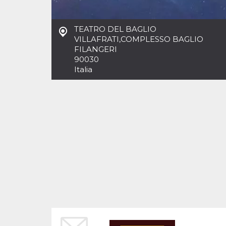
Cookies estrictamente necesarias
Cookies de preferencias
TEATRO DEL BAGLIO
Las cookies estrictamente necesarias permiten
VILLAFRATI
,
COMPLESSO BAGLIO
la funcionalidad principal del sitio web, como
FILANGERI
el inicio de sesión de usuario y la gestión de
cuentas. El sitio web no se puede utilizar
90030
correctamente sin las cookies estrictamente
Italia
necesarias.
Proveedor /
Nombre
Vencimiento
Descripción
Dominio
cf_clearance
1 año
Esta cookie es
Cloudflare,
utilizada por el
Inc.
servicio
.oooh.events
CloudFlare para
identificar el
tráfico web de
confianza y
anular cualquier
restricción de
seguridad
basada en la
dirección IP del
visitante. Es
esencial para
apoyar las
funciones de
seguridad de un