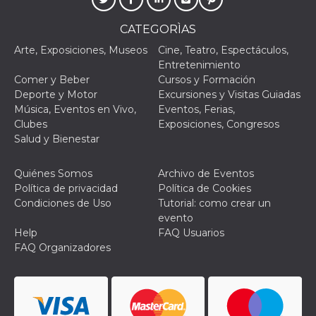
fbssls_314278995690155
Almacenamiento
de sesión
CATEGORÌAS
Arte, Exposiciones, Museos
Cine, Teatro, Espectáculos,
Entretenimiento
Comer y Beber
Cursos y Formación
Proveedor /
Nombre
Vencimiento
Descripción
Deporte y Motor
Excursiones y Visitas Guiadas
Dominio
Música, Eventos en Vivo,
Eventos, Ferias,
__Secure-
.youtube.com
5 meses 4
Clubes
Exposiciones, Congresos
YNID
semanas
Proveedor /
Salud y Bienestar
Nombre
Vencimiento
Descripc
Dominio
c_user
4 semanas 2
Cookie de
Meta
Quiénes Somos
Archivo de Eventos
días
de sesió
Platform Inc.
usuario.
.facebook.com
Política de privacidad
Política de Cookies
ser de se
Condiciones de Uso
Tutorial: como crear un
permane
durante 
evento
Help
FAQ Usuarios
datr
1 año 11
Esta coo
Meta
meses
identifica
Platform Inc.
FAQ Organizadores
navegado
.facebook.com
conecta 
Facebook
directam
vinculad
usuario 
Faceboo