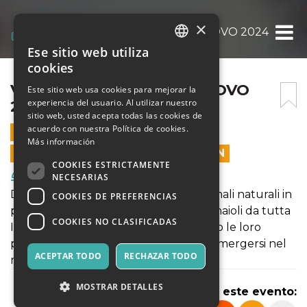
×
VINI DI VIGNAIOLI – FORNOVO 2024
Ese sitio web utiliza
ITALIAN
cookies
ENGLISH
VINI DI VIGNAIOLI – FORNOVO
Este sitio web usa cookies para mejorar la
experiencia del usuario. Al utilizar nuestro
2024
SPANISH
sitio web, usted acepta todas las cookies de
acuerdo con nuestra Política de cookies.
4 NOVIEMBRE 2024 - 09:00
Más información
LAS VENTAS EN LÍNEA TERMINARON
COOKIES ESTRICTAMENTE
Comida y Bebidas
NECESARIAS
Degustazione e mercato di vini artigianali naturali in
COOKIES DE PREFERENCIAS
presenza dei produttori. Oltre 150 vignaioli da tutta
COOKIES NO CLASIFICADAS
Italia mettono in assaggio e raccontano le loro
produzioni. Un'occasione unica per immergersi nel
ACEPTAR TODO
RECHAZAR TODO
mondo del vino artigianale di qualità.
MOSTRAR DETALLES
Compartir este evento: