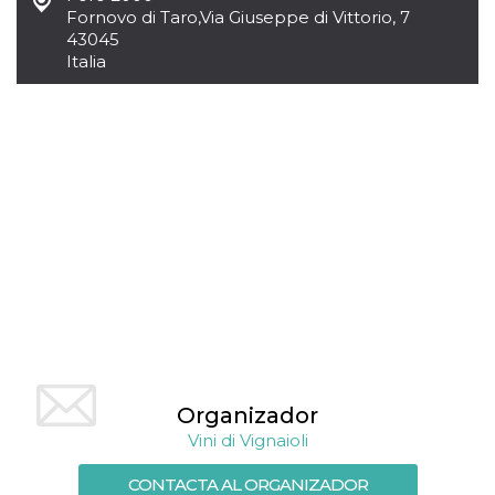
usuario.
Fornovo di Taro
,
Via Giuseppe di Vittorio, 7
Normalmente es
43045
un número
Italia
generado al
azar, la forma en
que se usa
puede ser
específico del
sitio, pero un
buen ejemplo es
mantener un
estado de inicio
de sesión para
un usuario entre
páginas.
CookieScriptConsent
4 semanas 2
El servicio
CookieScript
días
Cookie-
oooh.events
Script.com
utiliza esta
cookie para
recordar las
preferencias de
consentimiento
de cookies de
los visitantes. Es
Organizador
necesario que el
banner de
Vini di Vignaioli
cookies de
Cookie-
Script.com
CONTACTA AL ORGANIZADOR