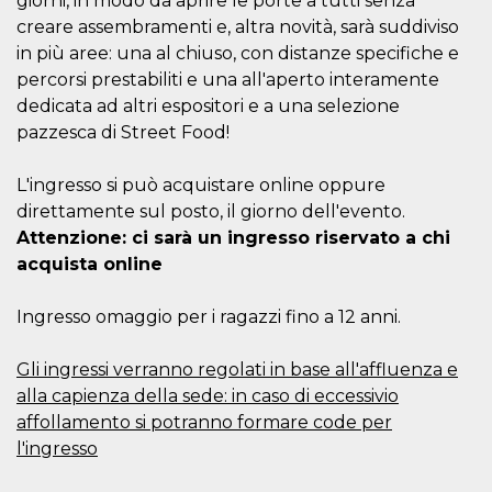
giorni, in modo da aprire le porte a tutti senza
creare assembramenti e, altra novità, sarà suddiviso
in più aree: una al chiuso, con distanze specifiche e
percorsi prestabiliti e una all'aperto interamente
dedicata ad altri espositori e a una selezione
pazzesca di Street Food!
Proveedor /
Nombre
Vencimiento
Descripc
Dominio
c_user
4 semanas 2
Cookie de
Meta
L'ingresso si può acquistare online oppure
días
de sesió
Platform Inc.
direttamente sul posto, il giorno dell'evento.
usuario.
.facebook.com
ser de se
Attenzione: ci sarà un ingresso riservato a chi
permane
durante 
acquista online
datr
2 años
Esta coo
Meta
identifica
Platform Inc.
Ingresso omaggio per i ragazzi fino a 12 anni.
navegado
.facebook.com
conecta 
Facebook
directam
Gli ingressi verranno regolati in base all'affluenza e
vinculad
alla capienza della sede: in caso di eccessivio
usuario 
Faceboo
affollamento si potranno formare code per
individua
Facebook
l'ingresso
que se ut
ayudar c
seguridad