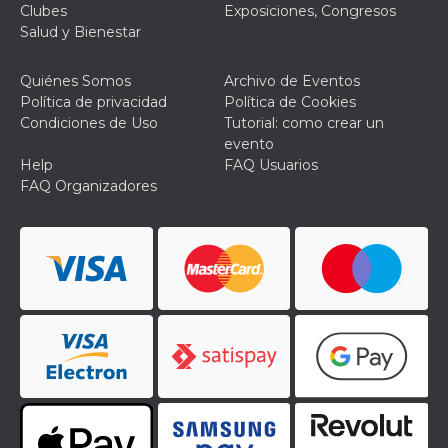
Clubes
Exposiciones, Congresos
funzional
modifich
Salud y Bienestar
dell'inter
vengono
agli uten
Quiénes Somos
Archivo de Eventos
nell'ambi
e
Política de privacidad
Política de Cookies
implemen
Condiciones de Uso
Tutorial: como crear un
graduali,
garante
evento
un'esper
Help
FAQ Usuarios
coerente
determin
FAQ Organizadores
utente d
esperime