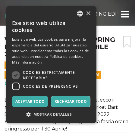
×
VINTAGE MARKET BARI SPRING EDITION – 
Ese sitio web utiliza
ITALIAN
cookies
ENGLISH
VINTAGE MARKET BARI SPRING
Este sitio web usa cookies para mejorar la
experiencia del usuario. Al utilizar nuestro
EDITION – SABATO 30 APRILE
SPANISH
sitio web, usted acepta todas las cookies de
2022
acuerdo con nuestra Política de cookies.
Más información
30 ABRIL 2022 - 12:00
COOKIES ESTRICTAMENTE
LAS VENTAS EN LÍNEA TERMINARON
NECESARIAS
Reuniones, Ferias, Congresos.
COOKIES DE PREFERENCIAS
Dopo il successo di Luglio e Settembre, ecco il
ACEPTAR TODO
RECHAZAR TODO
nuovo appuntamento del Vintage Market Bari:
Sabato 30 Aprile e Domenica 1 Maggio 2022.
MOSTRAR DETALLES
Acquista ora il tuo biglietto, scegli la tua fascia oraria
di ingresso per il 30 Aprile!