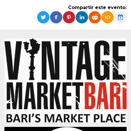
Cookies estrictamente necesarias
Compartir este evento:
Cookies de preferencias
Las cookies estrictamente necesarias permiten
la funcionalidad principal del sitio web, como
el inicio de sesión de usuario y la gestión de
cuentas. El sitio web no se puede utilizar
correctamente sin las cookies estrictamente
necesarias.
Proveedor /
Nombre
Vencimiento
Descripción
Dominio
cf_clearance
1 año
Esta cookie es
Cloudflare,
utilizada por el
Inc.
servicio
.oooh.events
CloudFlare para
identificar el
tráfico web de
confianza y
anular cualquier
restricción de
seguridad
basada en la
dirección IP del
visitante. Es
esencial para
apoyar las
funciones de
seguridad de un