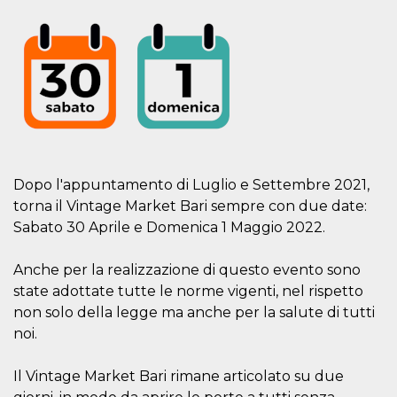
Script.com
utiliza esta
cookie para
recordar las
preferencias de
consentimiento
de cookies de
los visitantes. Es
necesario que el
banner de
cookies de
Cookie-
Script.com
funcione
correctamente.
Dopo l'appuntamento di Luglio e Settembre 2021,
torna il Vintage Market Bari sempre con due date:
Declaración de almacenamiento
Sabato 30 Aprile e Domenica 1 Maggio 2022.
Tipo de
Nombre
Descripción
almacenamiento
Anche per la realizzazione di questo evento sono
fbssls_314278995690155
Almacenamiento
de sesión
state adottate tutte le norme vigenti, nel rispetto
non solo della legge ma anche per la salute di tutti
wpEmojiSettingsSupports
Almacenamiento
de sesión
noi.
cn_uc__
Almacenamiento
local
Il Vintage Market Bari rimane articolato su due