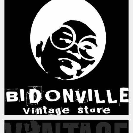
sitio web y
proporcionar
protección
contra visitantes
maliciosos.
wordpress_test_cookie
Sesión
Se utiliza en
Automattic
sitios creados
Inc.
con Wordpress.
.oooh.events
Comprueba si el
navegador tiene
habilitadas las
cookies
PHPSESSID
Sesión
Cookie
PHP.net
generada por
oooh.events
aplicaciones
basadas en el
lenguaje PHP.
Este es un
identificador de
propósito
general que se
utiliza para
mantener las
variables de
sesión del
usuario.
Normalmente es
un número
generado al