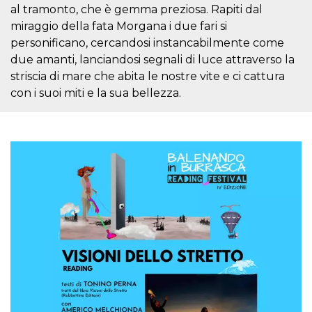
azar, la forma en
al tramonto, che è gemma preziosa. Rapiti dal
que se usa
puede ser
miraggio della fata Morgana i due fari si
específico del
sitio, pero un
personificano, cercandosi instancabilmente come
buen ejemplo es
due amanti, lanciandosi segnali di luce attraverso la
mantener un
estado de inicio
striscia di mare che abita le nostre vite e ci cattura
de sesión para
un usuario entre
con i suoi miti e la sua bellezza.
páginas.
m
1 año 1 mes
Esta cookie se
Stripe
utiliza
m.stripe.com
generalmente
para el
rendimiento y la
optimización de
los servicios de
procesamiento
de pagos,
facilitando el
almacenamiento
de contenidos
en el navegador
para hacer que
las páginas se
carguen más
rápido.
CookieScriptConsent
4 semanas 2
El servicio
CookieScript
días
Cookie-
oooh.events