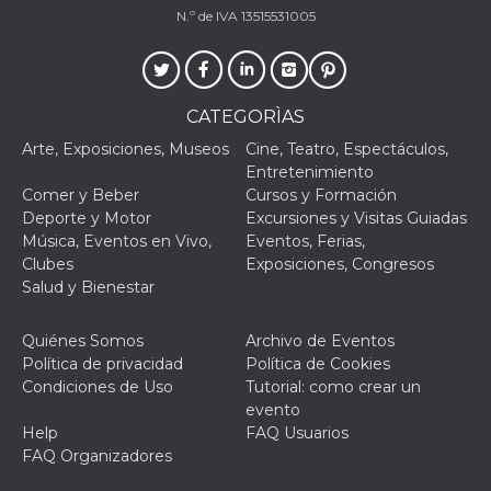
actividad
N.º de IVA 13515531005
de sesió
sospecho
especial
la detecc
bots que
acceder a
CATEGORÌAS
servicio
también 
Arte, Exposiciones, Museos
Cine, Teatro, Espectáculos,
el perfil 
comport
Entretenimiento
asociado
Comer y Beber
Cursos y Formación
cookie d
se elimin
Deporte y Motor
Excursiones y Visitas Guiadas
después 
Música, Eventos en Vivo,
Eventos, Ferias,
días. Est
también 
Clubes
Exposiciones, Congresos
través d
Salud y Bienestar
gusta y o
botones 
etiqueta
Faceboo
Quiénes Somos
Archivo de Eventos
colocado
Política de privacidad
Política de Cookies
muchos s
web dife
Condiciones de Uso
Tutorial: como crear un
evento
dpr
.facebook.com
1 semana
permette
controlla
Help
FAQ Usuarios
funzione
FAQ Organizadores
su Faceb
pulsante
piace”, r