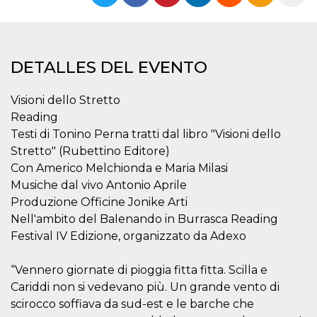
Cookies estrictamente necesarias
Cookies de preferencias
Las cookies estrictamente necesarias permiten
la funcionalidad principal del sitio web, como
DETALLES DEL EVENTO
el inicio de sesión de usuario y la gestión de
cuentas. El sitio web no se puede utilizar
correctamente sin las cookies estrictamente
Visioni dello Stretto
necesarias.
Reading
Proveedor /
Nombre
Vencimiento
Descripción
Testi di Tonino Perna tratti dal libro "Visioni dello
Dominio
Stretto" (Rubettino Editore)
cf_clearance
1 año
Esta cookie es
Cloudflare,
Con Americo Melchionda e Maria Milasi
utilizada por el
Inc.
servicio
.oooh.events
Musiche dal vivo Antonio Aprile
CloudFlare para
identificar el
Produzione Officine Jonike Arti
tráfico web de
confianza y
Nell'ambito del Balenando in Burrasca Reading
anular cualquier
Festival IV Edizione, organizzato da Adexo
restricción de
seguridad
basada en la
dirección IP del
“Vennero giornate di pioggia fitta fitta. Scilla e
visitante. Es
Cariddi non si vedevano più. Un grande vento di
esencial para
apoyar las
scirocco soffiava da sud-est e le barche che
funciones de
seguridad de un