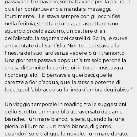
passavano tremavano, sobbalzavano per la paura… I
sitio web y
proporcionar
due fari continuavano a mandarsi messaggi.
protección
Inutilmente… Lei stava sempre con gli occhi fissi
contra visitantes
maliciosos.
nella feritoia, stretta e lunga, ad aspettare uno
wordpress_test_cookie
Sesión
Se utiliza en
Automattic
squarcio di cielo azzurro, un battere di ali
sitios creados
Inc.
dell’aliscafo, la sagoma dei castelli di Scilla, le curve
con Wordpress.
.oooh.events
Comprueba si el
arroventate del Sant’Elia. Niente… Lui stava alla
navegador tiene
habilitadas las
finestra del suo faro senza vedere più il tramonto.
cookies
Una giornata passava dopo un’altra solo perché la
PHPSESSID
Sesión
Cookie
PHP.net
chiesa di Cannitello con i suoi rintocchi insisteva a
generada por
oooh.events
aplicaciones
ricordarglielo… E pensava a quei baci, quelle
basadas en el
lenguaje PHP.
carezze a fior d’acqua, quella striscia potente di
Este es un
luce, quell’abbraccio sulla linea d’ombra degli abissi “
identificador de
propósito
general que se
utiliza para
Un viaggio temporale in reading tra le suggestioni
mantener las
dello Stretto: un mare blu attraversato da dame
variables de
sesión del
bianche… un mare bianco, la sera, quando la luna
usuario.
Normalmente es
piena lo illumina… un mare bianco, di giorno,
un número
generado al
quando il sole trafigge le nuvole… un mare dorato,