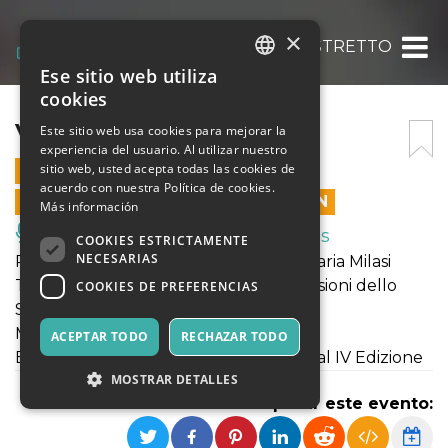
×
VISIONI DELLO STRETTO
Ese sitio web utiliza
ITALIAN
cookies
ENGLISH
VISIONI DELLO STRETTO
Este sitio web usa cookies para mejorar la
experiencia del usuario. Al utilizar nuestro
SPANISH
sitio web, usted acepta todas las cookies de
28 ENERO 2023 - 20:00
acuerdo con nuestra Política de cookies.
LAS VENTAS EN LÍNEA TERMINARON
Más información
Música, Eventos en Vivo, Clubes
COOKIES ESTRICTAMENTE
NECESARIAS
Reading con Americo Melchionda e Maria Milasi
Testi di Tonino Perna tratti dal libro "Visioni dello
COOKIES DE PREFERENCIAS
Stretto"
Musiche dal vivo Antonio Aprile
ACEPTAR TODO
RECHAZAR TODO
Balenando in Burrasca Reading Festival IV Edizione
MOSTRAR DETALLES
Compartir este evento: