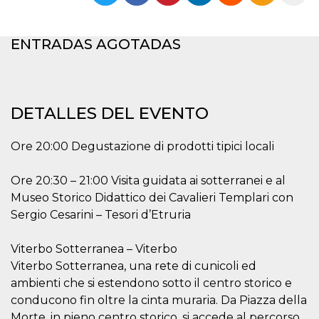
Cookies estrictamente necesarias
Cookies de preferencias
ENTRADAS AGOTADAS
Las cookies estrictamente necesarias permiten
la funcionalidad principal del sitio web, como
el inicio de sesión de usuario y la gestión de
cuentas. El sitio web no se puede utilizar
correctamente sin las cookies estrictamente
necesarias.
DETALLES DEL EVENTO
Proveedor /
Nombre
Vencimiento
Descripción
Dominio
Ore 20:00 Degustazione di prodotti tipici locali
cf_clearance
1 año
Esta cookie es
Cloudflare,
utilizada por el
Inc.
servicio
Ore 20:30 – 21:00 Visita guidata ai sotterranei e al
.oooh.events
CloudFlare para
Museo Storico Didattico dei Cavalieri Templari con
identificar el
tráfico web de
Sergio Cesarini – Tesori d’Etruria
confianza y
anular cualquier
restricción de
Viterbo Sotterranea – Viterbo
seguridad
basada en la
Viterbo Sotterranea, una rete di cunicoli ed
dirección IP del
visitante. Es
ambienti che si estendono sotto il centro storico e
esencial para
apoyar las
conducono fin oltre la cinta muraria. Da Piazza della
funciones de
Morte, in pieno centro storico, si accede al percorso
seguridad de un