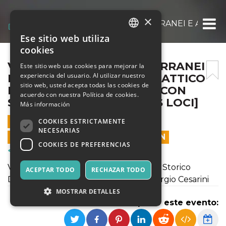
×
VISITA GUIDATA AI SOTTERRANEI E AL MU
Ese sitio web utiliza
ITALIAN
cookies
ENGLISH
VISITA GUIDATA AI SOTTERRANEI
Este sitio web usa cookies para mejorar la
experiencia del usuario. Al utilizar nuestro
E AL MUSEO STORICO DIDATTICO
SPANISH
sitio web, usted acepta todas las cookies de
DEI CAVALIERI TEMPLARI CON
acuerdo con nuestra Política de cookies.
SERGIO CESARINI [GENIUS LOCI]
Más información
10 OCTUBRE 2020 - 20:00
COOKIES ESTRICTAMENTE
NECESARIAS
LAS VENTAS EN LÍNEA TERMINARON
COOKIES DE PREFERENCIAS
Cursos y Entrenamiento
Visita guidata ai sotterranei e al Museo Storico
ACEPTAR TODO
RECHAZAR TODO
Didattico dei Cavalieri Templari con Sergio Cesarini
MOSTRAR DETALLES
Compartir este evento: