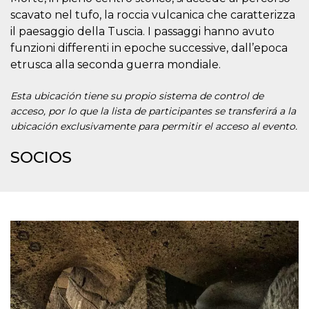
sitio web y
scavato nel tufo, la roccia vulcanica che caratterizza
proporcionar
protección
il paesaggio della Tuscia. I passaggi hanno avuto
contra visitantes
funzioni differenti in epoche successive, dall’epoca
maliciosos.
etrusca alla seconda guerra mondiale.
wordpress_test_cookie
Sesión
Se utiliza en
Automattic
sitios creados
Inc.
con Wordpress.
.oooh.events
Esta ubicación tiene su propio sistema de control de
Comprueba si el
navegador tiene
acceso, por lo que la lista de participantes se transferirá a la
habilitadas las
ubicación exclusivamente para permitir el acceso al evento.
cookies
PHPSESSID
Sesión
Cookie
PHP.net
SOCIOS
generada por
oooh.events
aplicaciones
basadas en el
lenguaje PHP.
Este es un
identificador de
propósito
general que se
utiliza para
mantener las
variables de
sesión del
usuario.
Normalmente es
un número
generado al