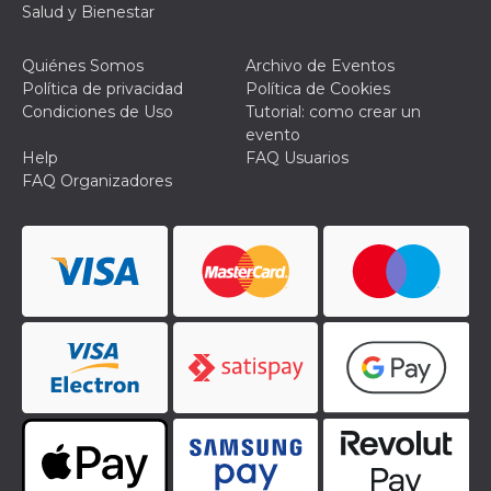
Salud y Bienestar
actividad
de sesió
sospecho
especial
Quiénes Somos
Archivo de Eventos
la detecc
Política de privacidad
Política de Cookies
bots que
acceder a
Condiciones de Uso
Tutorial: como crear un
servicio
evento
también 
el perfil 
Help
FAQ Usuarios
comport
FAQ Organizadores
asociado
cookie d
se elimin
después 
días. Est
también 
través d
gusta y o
botones 
etiqueta
Faceboo
colocado
muchos s
web dife
dpr
.facebook.com
1 semana
permette
controlla
funzione
su Faceb
pulsante
piace”, r