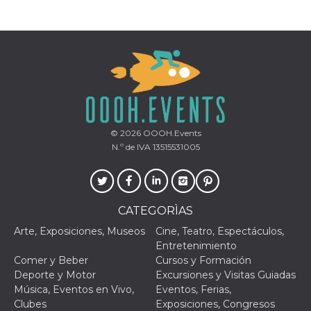
Proveedor /
Nombre
Vencimiento
Descripc
Dominio
c_user
4 semanas 2
Cookie de
Meta
días
de sesió
Platform Inc.
© 2026
OOOH.Events
usuario.
.facebook.com
ser de se
N.º de IVA 13515531005
permane
durante 
datr
2 años
Esta coo
Meta
identifica
Platform Inc.
navegado
.facebook.com
CATEGORÌAS
conecta 
Facebook
Arte, Exposiciones, Museos
Cine, Teatro, Espectáculos,
directam
vinculad
Entretenimiento
usuario 
Comer y Beber
Cursos y Formación
Faceboo
individua
Deporte y Motor
Excursiones y Visitas Guiadas
Facebook
Música, Eventos en Vivo,
Eventos, Ferias,
que se ut
ayudar c
Clubes
Exposiciones, Congresos
seguridad