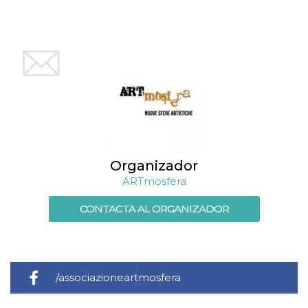
Script.com
utiliza esta
cookie para
recordar las
preferencias de
consentimiento
de cookies de
los visitantes. Es
necesario que el
banner de
cookies de
Cookie-
Script.com
funcione
correctamente.
Declaración de almacenamiento
Organizador
ARTmosfera
Tipo de
Nombre
Descripción
almacenamiento
CONTACTA AL ORGANIZADOR
fbssls_314278995690155
Almacenamiento
de sesión
wpEmojiSettingsSupports
Almacenamiento
de sesión
cn_uc__
Almacenamiento
/associazioneartmosfera
local