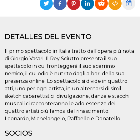
Cookies estrictamente necesarias
Cookies de preferencias
Las cookies estrictamente necesarias permiten
la funcionalidad principal del sitio web, como
el inicio de sesión de usuario y la gestión de
DETALLES DEL EVENTO
cuentas. El sitio web no se puede utilizar
correctamente sin las cookies estrictamente
necesarias.
Il primo spettacolo in Italia tratto dall'opera più nota
Proveedor /
di Giorgio Vasari. Il Rey Sciutto presenta il suo
Nombre
Vencimiento
Descripción
Dominio
spettacolo in cui fronteggerà il suo acerrimo
cf_clearance
1 año
Esta cookie es
Cloudflare,
nemico, il cui odio è nutrito dagli albori della sua
utilizada por el
Inc.
servicio
.oooh.events
presenza online. Lo spettacolo si divide in quattro
CloudFlare para
identificar el
atti, uno per ogni artista, in un alternarsi di simil
tráfico web de
sketch cabarettistici, divulgazione, danze e stacchi
confianza y
anular cualquier
musicali ci racconteranno le adolescenze dei
restricción de
seguridad
quattro artisti più famosi del rinascimento:
basada en la
dirección IP del
Leonardo, Michelangelo, Raffaello e Donatello.
visitante. Es
esencial para
apoyar las
SOCIOS
funciones de
seguridad de un