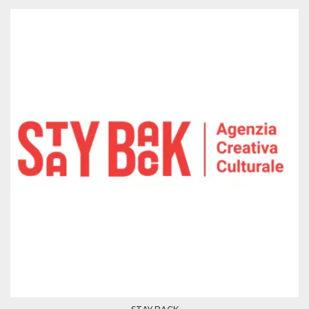
sitio web y
proporcionar
protección
contra visitantes
maliciosos.
wordpress_test_cookie
Sesión
Se utiliza en
Automattic
sitios creados
Inc.
con Wordpress.
.oooh.events
Comprueba si el
navegador tiene
habilitadas las
cookies
PHPSESSID
Sesión
Cookie
PHP.net
generada por
oooh.events
aplicaciones
basadas en el
lenguaje PHP.
Este es un
identificador de
propósito
general que se
utiliza para
mantener las
variables de
sesión del
usuario.
Normalmente es
un número
generado al