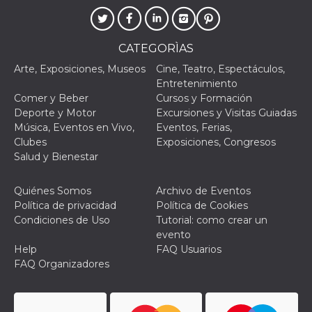
browser
dell'uten
dell'iden
univoco, 
per perso
CATEGORÌAS
la pubbli
gli utenti
Arte, Exposiciones, Museos
Cine, Teatro, Espectáculos,
xs
3 meses
Se usa p
Meta
Entretenimiento
mantene
Platform Inc.
Comer y Beber
Cursos y Formación
sesión
.facebook.com
Deporte y Motor
Excursiones y Visitas Guiadas
__cf_bm
29 minutos
Esta cook
Cloudflare
Música, Eventos en Vivo,
Eventos, Ferias,
58 segundos
utiliza p
Inc.
Clubes
Exposiciones, Congresos
distingui
.hubspot.com
humanos 
Salud y Bienestar
Esto es
benefici
el sitio 
Quiénes Somos
Archivo de Eventos
el fin de 
informes
Política de privacidad
Política de Cookies
sobre el 
Condiciones de Uso
Tutorial: como crear un
sitio web
evento
_cfuvid
.hubspot.com
Sesión
Esta cook
Help
FAQ Usuarios
utiliza c
de segui
FAQ Organizadores
de usuar
sesiones
optimizar
experienc
usuario