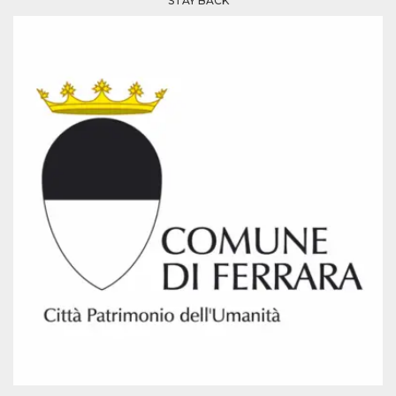
STAY BACK
azar, la forma en
que se usa
puede ser
específico del
sitio, pero un
buen ejemplo es
mantener un
estado de inicio
de sesión para
un usuario entre
páginas.
m
1 año 1 mes
Esta cookie se
Stripe
utiliza
m.stripe.com
generalmente
para el
rendimiento y la
optimización de
los servicios de
procesamiento
de pagos,
facilitando el
almacenamiento
de contenidos
en el navegador
para hacer que
las páginas se
carguen más
rápido.
CookieScriptConsent
4 semanas 2
El servicio
CookieScript
días
Cookie-
oooh.events