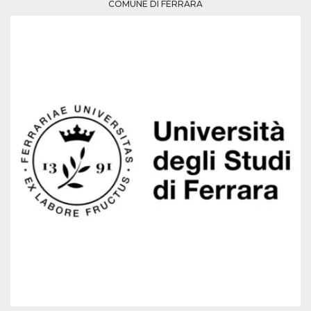
Script.com
COMUNE DI FERRARA
utiliza esta
cookie para
recordar las
preferencias de
consentimiento
de cookies de
los visitantes. Es
necesario que el
banner de
cookies de
Cookie-
Script.com
funcione
correctamente.
Declaración de almacenamiento
Tipo de
Nombre
Descripción
almacenamiento
fbssls_314278995690155
Almacenamiento
de sesión
wpEmojiSettingsSupports
Almacenamiento
de sesión
cn_uc__
Almacenamiento
local