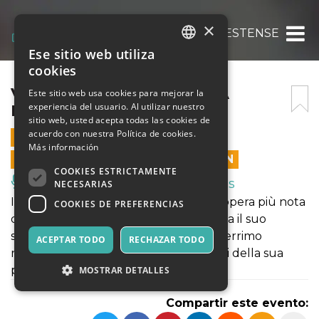
×
VITE (DEMMERDA) @SALA ESTENSE
Ese sitio web utiliza
ITALIAN
cookies
ENGLISH
VITE (DEMMERDA) @SALA
Este sitio web usa cookies para mejorar la
experiencia del usuario. Al utilizar nuestro
ESTENSE
SPANISH
sitio web, usted acepta todas las cookies de
acuerdo con nuestra Política de cookies.
10 MAYO 2026 - 21:00
Más información
LAS VENTAS EN LÍNEA TERMINARON
COOKIES ESTRICTAMENTE
Música, Eventos en Vivo, Clubes
NECESARIAS
Il primo spettacolo in Italia tratto dall'opera più nota
COOKIES DE PREFERENCIAS
di Giorgio Vasari. Il Rey Sciutto presenta il suo
spettacolo in cui fronteggerà il suo acerrimo
ACEPTAR TODO
RECHAZAR TODO
nemico, il cui odio è nutrito dagli albori della sua
presenza online.
MOSTRAR DETALLES
Compartir este evento: