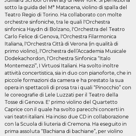
Juilliard School University di New York. Si perfeziona
sotto la guida del M° Matacena, violino di spalla del
Teatro Regio di Torino. Ha collaborato con molte
orchestre sinfoniche, tra le quali l'Orchestra
sinfonica Haydn di Bolzano, l'Orchestra del Teatro
Carlo Felice di Genova, l'Orchestra Filarmonica
Proveedor /
Nombre
Vencimiento
Descripc
Dominio
Italiana, l'Orchestra Città di Verona (in qualità di
c_user
4 semanas 2
Cookie de
Meta
primo violino), l'Orchestra dell’Accademia Musicale
días
de sesió
Platform Inc.
Dodekachordon, l'Orchestra Sinfonica “Italo
usuario.
.facebook.com
ser de se
Montemezzi”, I Virtuosi Italiani. Ha svolto inoltre
permane
durante 
attività concertistica, sia in duo con pianoforte, che in
piccole formazioni da camera e ha prestato la sua
datr
2 años
Esta coo
Meta
identifica
Platform Inc.
opera in spettacoli di prosa tra i quali “Pinocchio” con
navegado
.facebook.com
conecta 
le coreografie di Lele Luzzati per il Teatro della
Facebook
directam
Tosse di Genova. E' primo violino del Quartetto
vinculad
Caprice con il quale ha svolto parecchi concerti in
usuario 
Faceboo
vari teatri italiani. Ha inciso due CD in collaborazione
individua
Facebook
con la Scuola di liuteria di Cremona. Ha eseguito in
que se ut
prima assoluta “Bachiana di bachiane”, per violino
ayudar c
seguridad