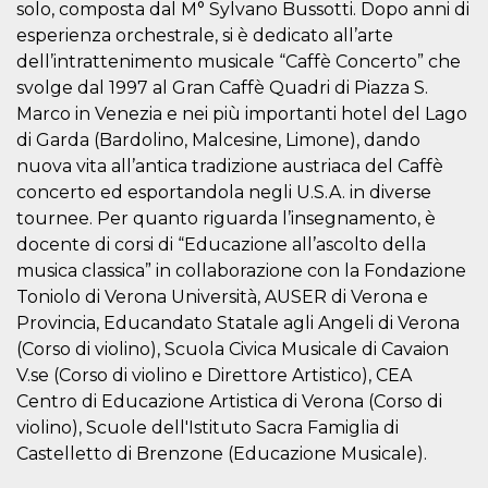
solo, composta dal M° Sylvano Bussotti. Dopo anni di
actividad
de sesió
esperienza orchestrale, si è dedicato all’arte
sospecho
especial
dell’intrattenimento musicale “Caffè Concerto” che
la detecc
svolge dal 1997 al Gran Caffè Quadri di Piazza S.
bots que
acceder a
Marco in Venezia e nei più importanti hotel del Lago
servicio
también 
di Garda (Bardolino, Malcesine, Limone), dando
el perfil 
nuova vita all’antica tradizione austriaca del Caffè
comport
asociado
concerto ed esportandola negli U.S.A. in diverse
cookie d
se elimin
tournee. Per quanto riguarda l’insegnamento, è
después 
días. Est
docente di corsi di “Educazione all’ascolto della
también 
musica classica” in collaborazione con la Fondazione
través d
gusta y o
Toniolo di Verona Università, AUSER di Verona e
botones 
etiqueta
Provincia, Educandato Statale agli Angeli di Verona
Faceboo
(Corso di violino), Scuola Civica Musicale di Cavaion
colocado
muchos s
V.se (Corso di violino e Direttore Artistico), CEA
web dife
Centro di Educazione Artistica di Verona (Corso di
dpr
.facebook.com
1 semana
permette
controlla
violino), Scuole dell'Istituto Sacra Famiglia di
funzione
Castelletto di Brenzone (Educazione Musicale).
su Faceb
pulsante
piace”, r