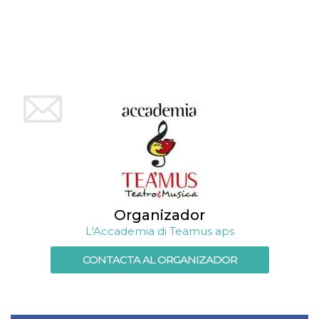
funzional
modifich
dell'inter
vengono
agli uten
nell'ambi
e
implemen
graduali,
garante
un'esper
coerente
determin
utente d
esperime
Organizador
L'Accademia di Teamus aps
CONTACTA AL ORGANIZADOR