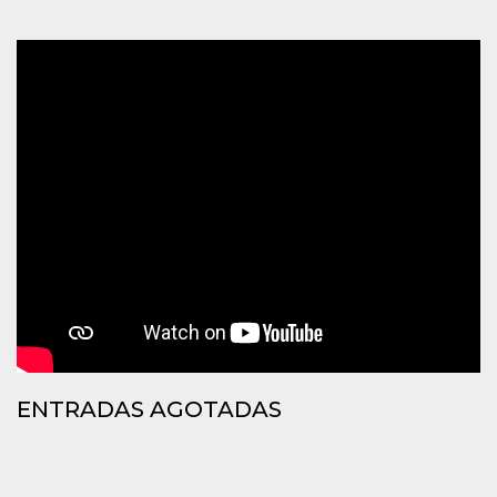
azar, la forma en
que se usa
puede ser
específico del
sitio, pero un
buen ejemplo es
mantener un
estado de inicio
de sesión para
un usuario entre
páginas.
m
1 año 1 mes
Esta cookie se
Stripe
utiliza
m.stripe.com
generalmente
para el
rendimiento y la
optimización de
los servicios de
procesamiento
de pagos,
facilitando el
almacenamiento
de contenidos
en el navegador
para hacer que
ENTRADAS AGOTADAS
las páginas se
carguen más
rápido.
CookieScriptConsent
4 semanas 2
El servicio
CookieScript
días
Cookie-
oooh.events