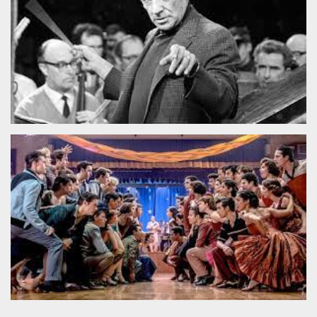
sitio web y
proporcionar
protección
contra visitantes
maliciosos.
wordpress_test_cookie
Sesión
Se utiliza en
Automattic
sitios creados
Inc.
con Wordpress.
.oooh.events
Comprueba si el
navegador tiene
habilitadas las
cookies
PHPSESSID
Sesión
Cookie
PHP.net
generada por
oooh.events
aplicaciones
basadas en el
lenguaje PHP.
Este es un
identificador de
propósito
general que se
utiliza para
mantener las
variables de
sesión del
usuario.
Normalmente es
un número
generado al