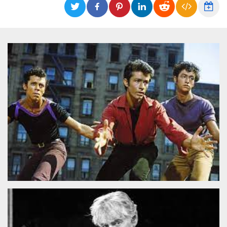
Cookies estrictamente necesarias
Cookies de preferencias
Las cookies estrictamente necesarias permiten
la funcionalidad principal del sitio web, como
el inicio de sesión de usuario y la gestión de
cuentas. El sitio web no se puede utilizar
correctamente sin las cookies estrictamente
necesarias.
Proveedor /
Nombre
Vencimiento
Descripción
Dominio
cf_clearance
1 año
Esta cookie es
Cloudflare,
utilizada por el
Inc.
servicio
.oooh.events
CloudFlare para
identificar el
tráfico web de
confianza y
anular cualquier
restricción de
seguridad
basada en la
dirección IP del
visitante. Es
esencial para
apoyar las
funciones de
seguridad de un