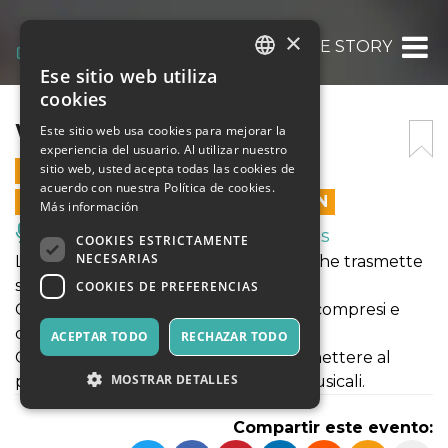
×
WEST SIDE STORY
Ese sitio web utiliza
ITALIAN
cookies
ENGLISH
WEST SIDE STORY
Este sitio web usa cookies para mejorar la
experiencia del usuario. Al utilizar nuestro
SPANISH
sitio web, usted acepta todas las cookies de
10 MARZO 2024 - 17:00
acuerdo con nuestra Política de cookies.
LAS VENTAS EN LÍNEA TERMINARON
Más información
Música, Eventos en Vivo, Clubes
COOKIES ESTRICTAMENTE
NECESARIAS
La musica è ovunque, un linguaggio che trasmette
significati ed emozioni.
COOKIES DE PREFERENCIAS
Come tutti i linguaggi devono essere compresi e
conosciuti.
ACEPTAR TODO
RECHAZAR TODO
Questo percorso ha l'obiettivo di permettere al
MOSTRAR DETALLES
pubblico di fruire dei vari linguaggi musicali.
Compartir este evento: