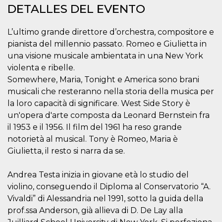
Script.com
DETALLES DEL EVENTO
utiliza esta
cookie para
recordar las
preferencias de
L’ultimo grande direttore d’orchestra, compositore e
consentimiento
de cookies de
pianista del millennio passato. Romeo e Giulietta in
los visitantes. Es
una visione musicale ambientata in una New York
necesario que el
banner de
violenta e ribelle.
cookies de
Cookie-
Somewhere, Maria, Tonight e America sono brani
Script.com
musicali che resteranno nella storia della musica per
funcione
correctamente.
la loro capacità di significare. West Side Story è
un'opera d'arte composta da Leonard Bernstein fra
Declaración de almacenamiento
il 1953 e il 1956. Il film del 1961 ha reso grande
Tipo de
Nombre
Descripción
notorietà al musical. Tony è Romeo, Maria è
almacenamiento
Giulietta, il resto si narra da se.
fbssls_314278995690155
Almacenamiento
de sesión
Andrea Testa inizia in giovane età lo studio del
wpEmojiSettingsSupports
Almacenamiento
de sesión
violino, conseguendo il Diploma al Conservatorio “A.
cn_uc__
Almacenamiento
Vivaldi” di Alessandria nel 1991, sotto la guida della
local
prof.ssa Anderson, già allieva di D. De Lay alla