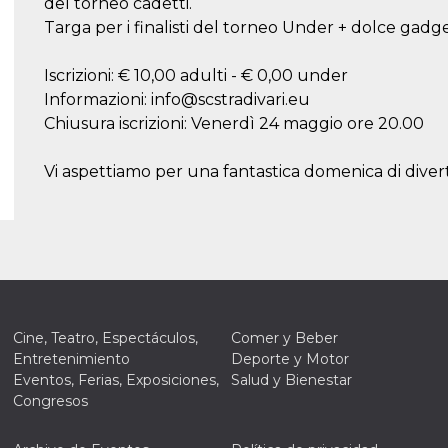
del torneo cadetti.
Targa per i finalisti del torneo Under + dolce gadget 
Iscrizioni: € 10,00 adulti - € 0,00 under
Informazioni: info@scstradivari.eu
Chiusura iscrizioni: Venerdì 24 maggio ore 20.00
Vi aspettiamo per una fantastica domenica di diver
Cine, Teatro, Espectáculos,
Comer y Beber
Entretenimiento
Deporte y Motor
Eventos, Ferias, Exposiciones,
Salud y Bienestar
Congresos