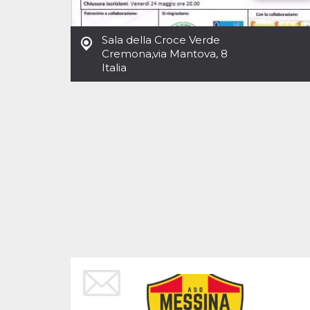
Cookies estrictamente necesarias
Cookies de preferencias
Sala della Croce Verde
Las cookies estrictamente necesarias permiten
Cremona
,
via Mantova, 8
la funcionalidad principal del sitio web, como
Italia
el inicio de sesión de usuario y la gestión de
cuentas. El sitio web no se puede utilizar
correctamente sin las cookies estrictamente
necesarias.
Proveedor /
Nombre
Vencimiento
Descripción
Dominio
cf_clearance
1 año
Esta cookie es
Cloudflare,
utilizada por el
Inc.
servicio
.oooh.events
CloudFlare para
identificar el
tráfico web de
confianza y
anular cualquier
restricción de
seguridad
basada en la
dirección IP del
visitante. Es
esencial para
apoyar las
funciones de
seguridad de un