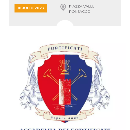
azar, la forma en
que se usa
PIAZZA VALLI,
16 JULIO 2023
puede ser
PONSACCO
específico del
sitio, pero un
buen ejemplo es
mantener un
estado de inicio
de sesión para
un usuario entre
páginas.
m
1 año 1 mes
Esta cookie se
Stripe
utiliza
m.stripe.com
generalmente
para el
rendimiento y la
optimización de
los servicios de
procesamiento
de pagos,
facilitando el
almacenamiento
de contenidos
en el navegador
para hacer que
las páginas se
carguen más
rápido.
CookieScriptConsent
4 semanas 2
El servicio
CookieScript
días
Cookie-
oooh.events