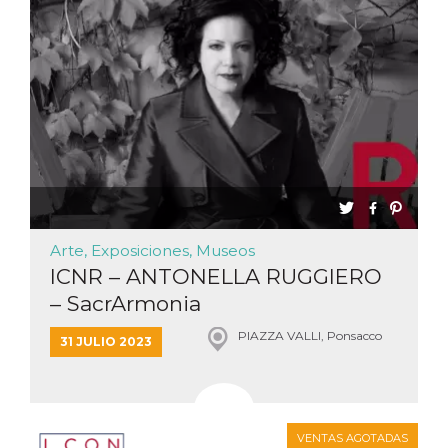
Cookies estrictamente necesarias
Cookies de preferencias
Las cookies estrictamente necesarias permiten
la funcionalidad principal del sitio web, como
el inicio de sesión de usuario y la gestión de
cuentas. El sitio web no se puede utilizar
correctamente sin las cookies estrictamente
necesarias.
Proveedor /
Nombre
Vencimiento
Descripción
Dominio
cf_clearance
1 año
Esta cookie es
Cloudflare,
utilizada por el
Inc.
Arte, Exposiciones, Museos
servicio
.oooh.events
CloudFlare para
ICNR – ANTONELLA RUGGIERO
identificar el
tráfico web de
– SacrArmonia
confianza y
anular cualquier
restricción de
PIAZZA VALLI, Ponsacco
31 JULIO 2023
seguridad
basada en la
dirección IP del
visitante. Es
esencial para
apoyar las
funciones de
VENTAS AGOTADAS
seguridad de un