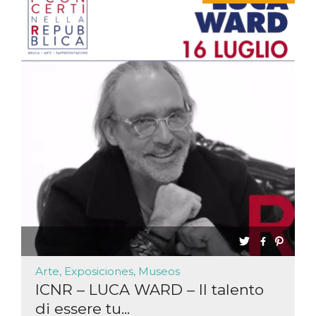
sitio web y
proporcionar
protección
contra visitantes
maliciosos.
wordpress_test_cookie
Sesión
Se utiliza en
Automattic
sitios creados
Inc.
con Wordpress.
.oooh.events
Comprueba si el
navegador tiene
habilitadas las
cookies
PHPSESSID
Sesión
Cookie
PHP.net
generada por
oooh.events
aplicaciones
basadas en el
lenguaje PHP.
Este es un
identificador de
propósito
general que se
utiliza para
mantener las
variables de
sesión del
Arte, Exposiciones, Museos
usuario.
ICNR – LUCA WARD – Il talento
Normalmente es
un número
di essere tu...
generado al