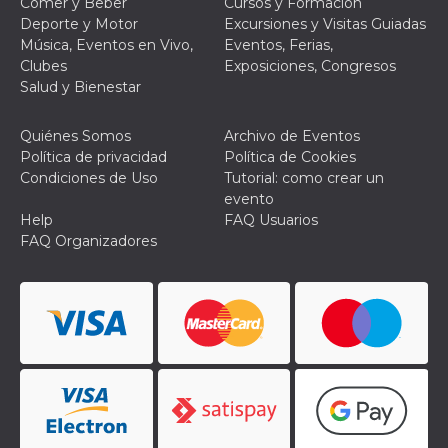
Comer y Beber
Cursos y Formación
actividad
Deporte y Motor
Excursiones y Visitas Guiadas
de sesió
sospecho
Música, Eventos en Vivo,
Eventos, Ferias,
especial
Clubes
Exposiciones, Congresos
la detecc
bots que
Salud y Bienestar
acceder a
servicio
también 
Quiénes Somos
Archivo de Eventos
el perfil 
comport
Política de privacidad
Política de Cookies
asociado
Condiciones de Uso
Tutorial: como crear un
cookie d
se elimin
evento
después 
Help
FAQ Usuarios
días. Est
también 
FAQ Organizadores
través d
gusta y o
botones 
etiqueta
Faceboo
colocado
muchos s
web dife
dpr
.facebook.com
1 semana
permette
controlla
funzione
su Faceb
pulsante
piace”, r