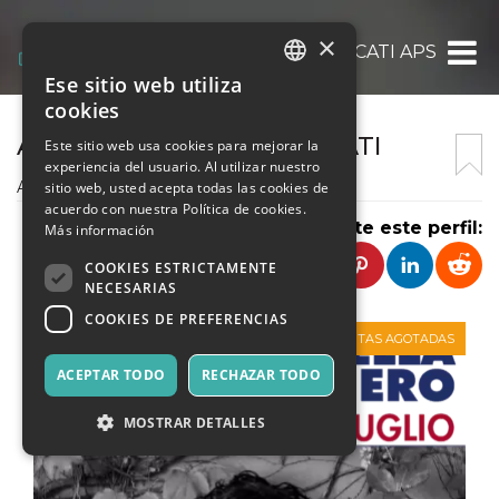
×
ACCADEMIA DEI FORTIFICATI APS
Ese sitio web utiliza
ITALIAN
cookies
ENGLISH
ACCADEMIA DEI FORTIFICATI
Este sitio web usa cookies para mejorar la
experiencia del usuario. Al utilizar nuestro
SPANISH
Accademia dei Fortificati
sitio web, usted acepta todas las cookies de
acuerdo con nuestra Política de cookies.
Comparte este perfil:
Más información
COOKIES ESTRICTAMENTE
NECESARIAS
COOKIES DE PREFERENCIAS
VENTAS AGOTADAS
ACEPTAR TODO
RECHAZAR TODO
MOSTRAR DETALLES