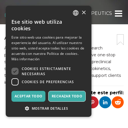
×
ACE THERAPEUTICS
Ese sitio web utiliza
ITALIAN
cookies
ENGLISH
ACE THERAPEUTICS
Este sitio web usa cookies para mejorar la
experiencia del usuario. Al utilizar nuestro
SPANISH
Ace Therapeutics is a preclinical contract research
sitio web, usted acepta todas las cookies de
acuerdo con nuestra Política de cookies.
provider dedicated to offering comprehensive one-stop
Más información
services. Our expertise spans across various preclinical
services, including efficacy testing, pharmacokinetics,
COOKIES ESTRICTAMENTE
NECESARIAS
toxicology, and biomarker development, to support clients
COOKIES DE PREFERENCIAS
in their research and development efforts.
Comparte este perfil:
ACEPTAR TODO
RECHAZAR TODO
MOSTRAR DETALLES