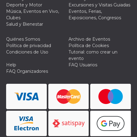
Script.com
Deporte y Motor
Excursiones y Visitas Guiadas
utiliza esta
cookie para
Música, Eventos en Vivo,
Eventos, Ferias,
recordar las
Clubes
Exposiciones, Congresos
preferencias de
consentimiento
Salud y Bienestar
de cookies de
los visitantes. Es
necesario que el
Quiénes Somos
Archivo de Eventos
banner de
cookies de
Política de privacidad
Política de Cookies
Cookie-
Condiciones de Uso
Tutorial: como crear un
Script.com
funcione
evento
correctamente.
Help
FAQ Usuarios
Declaración de almacenamiento
FAQ Organizadores
Tipo de
Nombre
Descripción
almacenamiento
fbssls_314278995690155
Almacenamiento
de sesión
wpEmojiSettingsSupports
Almacenamiento
de sesión
cn_uc__
Almacenamiento
local