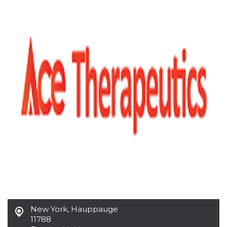
Cookies estrictamente necesarias
Cookies de preferencias
Las cookies estrictamente necesarias permiten
la funcionalidad principal del sitio web, como
el inicio de sesión de usuario y la gestión de
cuentas. El sitio web no se puede utilizar
correctamente sin las cookies estrictamente
necesarias.
Proveedor /
Nombre
Vencimiento
Descripción
Dominio
cf_clearance
1 año
Esta cookie es
Cloudflare,
utilizada por el
Inc.
servicio
.oooh.events
CloudFlare para
identificar el
tráfico web de
confianza y
anular cualquier
restricción de
seguridad
basada en la
dirección IP del
visitante. Es
esencial para
New York
,
Hauppauge
apoyar las
11788
funciones de
seguridad de un