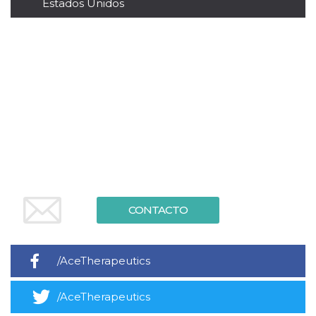
Estados Unidos
sitio web y
proporcionar
protección
contra visitantes
maliciosos.
wordpress_test_cookie
Sesión
Se utiliza en
Automattic
sitios creados
Inc.
con Wordpress.
.oooh.events
Comprueba si el
navegador tiene
habilitadas las
cookies
PHPSESSID
Sesión
Cookie
PHP.net
generada por
oooh.events
aplicaciones
basadas en el
lenguaje PHP.
Este es un
identificador de
CONTACTO
propósito
general que se
utiliza para
mantener las
variables de
/AceTherapeutics
sesión del
usuario.
Normalmente es
/AceTherapeutics
un número
generado al