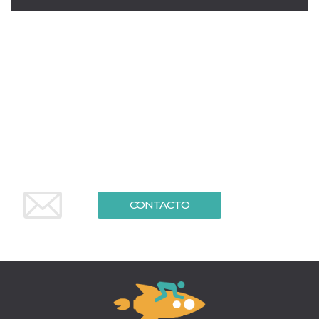
azar, la forma en
que se usa
puede ser
específico del
sitio, pero un
buen ejemplo es
mantener un
estado de inicio
de sesión para
un usuario entre
páginas.
m
1 año 1 mes
Esta cookie se
Stripe
utiliza
m.stripe.com
generalmente
para el
rendimiento y la
optimización de
los servicios de
procesamiento
de pagos,
CONTACTO
facilitando el
almacenamiento
de contenidos
en el navegador
para hacer que
las páginas se
carguen más
rápido.
CookieScriptConsent
4 semanas 2
El servicio
CookieScript
días
Cookie-
oooh.events