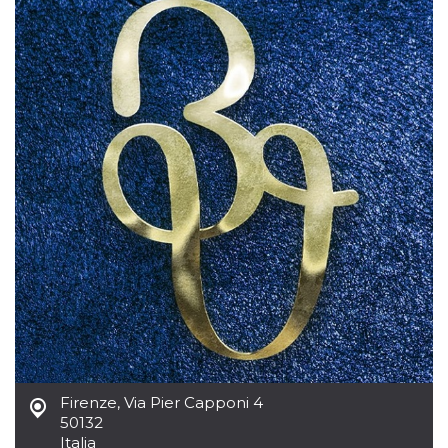
sitio web y
proporcionar
protección
contra visitantes
maliciosos.
wordpress_test_cookie
Sesión
Se utiliza en
Automattic
sitios creados
Inc.
con Wordpress.
.oooh.events
Comprueba si el
navegador tiene
habilitadas las
cookies
PHPSESSID
Sesión
Cookie
PHP.net
generada por
oooh.events
aplicaciones
basadas en el
lenguaje PHP.
Este es un
identificador de
propósito
general que se
utiliza para
mantener las
variables de
sesión del
usuario.
Firenze
,
Via Pier Capponi 4
Normalmente es
50132
un número
generado al
Italia