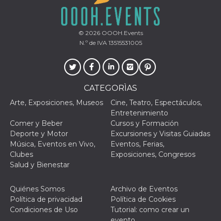
Script.com
utiliza esta
cookie para
recordar las
preferencias de
© 2026
OOOH.Events
consentimiento
de cookies de
N.º de IVA 13515531005
los visitantes. Es
necesario que el
banner de
cookies de
Cookie-
Script.com
CATEGORÌAS
funcione
correctamente.
Arte, Exposiciones, Museos
Cine, Teatro, Espectáculos,
Entretenimiento
Declaración de almacenamiento
Comer y Beber
Cursos y Formación
Tipo de
Deporte y Motor
Excursiones y Visitas Guiadas
Nombre
Descripción
almacenamiento
Música, Eventos en Vivo,
Eventos, Ferias,
fbssls_314278995690155
Almacenamiento
Clubes
Exposiciones, Congresos
de sesión
Salud y Bienestar
wpEmojiSettingsSupports
Almacenamiento
de sesión
Quiénes Somos
Archivo de Eventos
cn_uc__
Almacenamiento
Política de privacidad
Política de Cookies
local
Condiciones de Uso
Tutorial: como crear un
evento