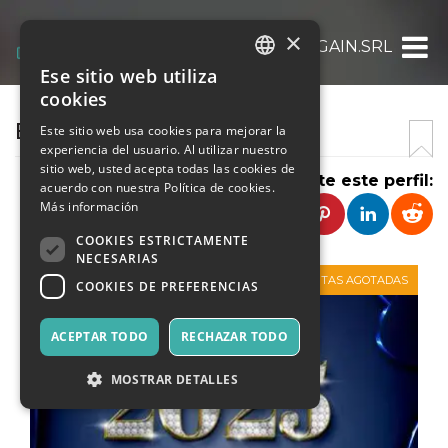
×
AGAIN.SRL
Ese sitio web utiliza
ITALIAN
cookies
ENGLISH
BLUE VELVET
Este sitio web usa cookies para mejorar la
experiencia del usuario. Al utilizar nuestro
SPANISH
sitio web, usted acepta todas las cookies de
Comparte este perfil:
acuerdo con nuestra Política de cookies.
Más información
COOKIES ESTRICTAMENTE
NECESARIAS
VENTAS AGOTADAS
COOKIES DE PREFERENCIAS
ACEPTAR TODO
RECHAZAR TODO
MOSTRAR DETALLES