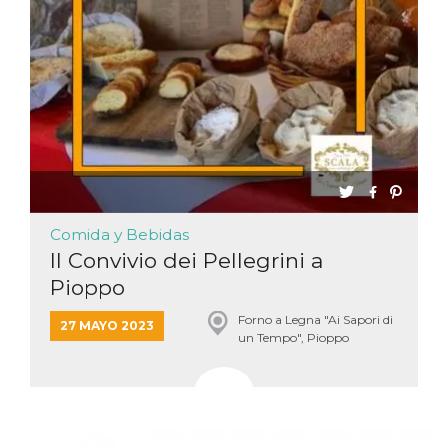
sitio web y
proporcionar
protección
contra visitantes
maliciosos.
wordpress_test_cookie
Sesión
Se utiliza en
Automattic
sitios creados
Inc.
con Wordpress.
.oooh.events
Comprueba si el
navegador tiene
habilitadas las
cookies
PHPSESSID
Sesión
Cookie
PHP.net
generada por
oooh.events
Comida y Bebidas
aplicaciones
basadas en el
Il Convivio dei Pellegrini a
lenguaje PHP.
Este es un
Pioppo
identificador de
propósito
Forno a Legna "Ai Sapori di
general que se
27 MAYO 2023
utiliza para
un Tempo", Pioppo
mantener las
variables de
sesión del
usuario.
Normalmente es
un número
generado al