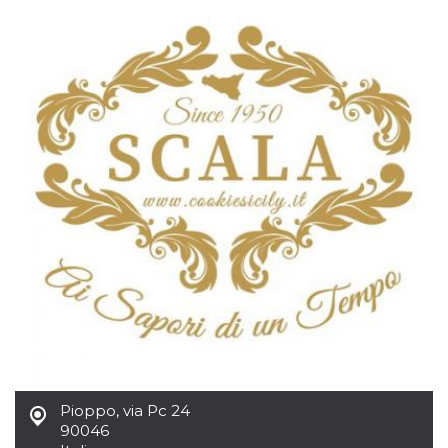
azar, la forma en
que se usa
puede ser
específico del
sitio, pero un
buen ejemplo es
mantener un
estado de inicio
de sesión para
un usuario entre
páginas.
m
1 año 1 mes
Esta cookie se
Stripe
utiliza
m.stripe.com
generalmente
para el
rendimiento y la
optimización de
los servicios de
procesamiento
de pagos,
facilitando el
almacenamiento
de contenidos
en el navegador
para hacer que
las páginas se
carguen más
rápido.
Pioppo
,
via Pc 24
CookieScriptConsent
4 semanas 2
El servicio
CookieScript
90046
días
Cookie-
oooh.events