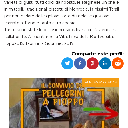
Cookies estrictamente necesarias
varietà di gusti, tutti dolci da riposto, le Reginelle uniche e
inimitabili, i tradizionali biscotti di Monreale, i finissimi Taralli;
Cookies de preferencias
per non parlare delle golose torte di mele, le gustose
Las cookies estrictamente necesarias permiten
cassate al forno e tanto altro ancora.
la funcionalidad principal del sitio web, como
el inicio de sesión de usuario y la gestión de
Tante sono state le occasioni espositive a cui l′azienda ha
cuentas. El sitio web no se puede utilizar
collaborato: Alimentiamo la Vita, Fiera della Biodiversità,
correctamente sin las cookies estrictamente
necesarias.
Expo2015, Taormina Gourmet 2017.
Proveedor /
Nombre
Vencimiento
Descripción
Comparte este perfil:
Dominio
cf_clearance
1 año
Esta cookie es
Cloudflare,
utilizada por el
Inc.
servicio
.oooh.events
CloudFlare para
identificar el
VENTAS AGOTADAS
tráfico web de
confianza y
anular cualquier
restricción de
seguridad
basada en la
dirección IP del
visitante. Es
esencial para
apoyar las
funciones de
seguridad de un