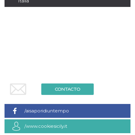
Italia
Script.com
utiliza esta
cookie para
recordar las
preferencias de
consentimiento
de cookies de
los visitantes. Es
necesario que el
banner de
cookies de
Cookie-
Script.com
funcione
correctamente.
Declaración de almacenamiento
Tipo de
Nombre
Descripción
almacenamiento
CONTACTO
fbssls_314278995690155
Almacenamiento
de sesión
wpEmojiSettingsSupports
Almacenamiento
/aisaporidiuntempo
de sesión
cn_uc__
Almacenamiento
local
/www.cookiesicily.it