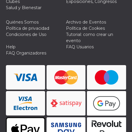
Clubes
Exposiciones, Congresos
actividad
Salud y Bienestar
de sesió
sospecho
especial
la detecc
Quiénes Somos
Archivo de Eventos
bots que
Política de privacidad
Política de Cookies
acceder a
servicio
Condiciones de Uso
Tutorial: como crear un
también 
evento
el perfil 
comport
Help
FAQ Usuarios
asociado
FAQ Organizadores
cookie d
se elimin
después 
días. Est
también 
través d
gusta y o
botones 
etiqueta
Faceboo
colocado
muchos s
web dife
dpr
.facebook.com
1 semana
permette
controlla
funzione
su Faceb
pulsante
piace”, r