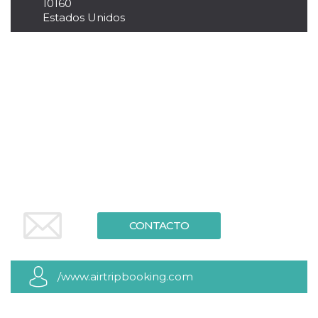
10160
visitante. Es
Estados Unidos
esencial para
apoyar las
funciones de
seguridad de un
sitio web y
proporcionar
protección
contra visitantes
maliciosos.
wordpress_test_cookie
Sesión
Se utiliza en
Automattic
sitios creados
Inc.
con Wordpress.
.oooh.events
Comprueba si el
navegador tiene
habilitadas las
cookies
PHPSESSID
Sesión
Cookie
PHP.net
generada por
oooh.events
aplicaciones
CONTACTO
basadas en el
lenguaje PHP.
Este es un
identificador de
propósito
/www.airtripbooking.com
general que se
utiliza para
mantener las
variables de
sesión del