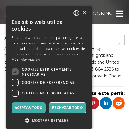
×
AIRTRIPBOOKING
Ese sitio web utiliza
ITALIAN
cookies
ENGLISH
AIRTRIPBOOKING
Este sitio web usa cookies para mejorar la
experiencia del usuario. Al utilizar nuestro
SPANISH
Airtripbooking is USA based online travel agency
sitio web, usted acepta todas las cookies de
acuerdo con nuestra Política de cookies.
represent considerable authority in modest flights and
Más información
offers discounts to the best travel goals inside the United
States and around the world. Call Us at 1-863-864-2586 to
COOKIES ESTRICTAMENTE
NECESARIAS
connect with our experts for any query. We provide Cheap
COOKIES DE PREFERENCIAS
Flight Tickets To Popular Destinations.
COOKIES NO CLASIFICADAS
Comparte este perfil:
ACEPTAR TODO
RECHAZAR TODO
MOSTRAR DETALLES