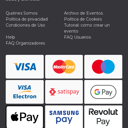
funcione
correctamente.
m
1 año 1 mes
Esta cookie se
Stripe
Quiénes Somos
Archivo de Eventos
utiliza
m.stripe.com
Política de privacidad
Política de Cookies
generalmente
para el
Condiciones de Uso
Tutorial: como crear un
rendimiento y la
evento
optimización de
los servicios de
Help
FAQ Usuarios
procesamiento
FAQ Organizadores
de pagos,
facilitando el
almacenamiento
de contenidos
en el navegador
para hacer que
las páginas se
carguen más
rápido.
Declaración de almacenamiento
Tipo de
Nombre
Descripción
almacenamiento
wpEmojiSettingsSupports
Almacenamiento
de sesión
cn_uc__
Almacenamiento
local