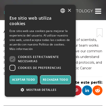
×
ALFA CYTOLOGY
Ese sitio web utiliza
ITALIAN
cookies
ENGLISH
ALFA CYTOLOGY
Este sitio web usa cookies para mejorar la
experiencia del usuario. Al utilizar nuestro
SPANISH
Alfa Cytology is a CRO company comprised of scientists,
sitio web, usted acepta todas las cookies de
acuerdo con nuestra Política de cookies.
bioinformaticians, oncologists, and so on. Our team works
Más información
closely and communicates actively to achieve our common
goals of helping researchers and professionals understand
COOKIES ESTRICTAMENTE
NECESARIAS
PC biology, explore new PC therapeutics and protocols, and
COOKIES DE PREFERENCIAS
develop new PC biomarkers. More:Pancreatic Cancer
Preclinical Research Services
ACEPTAR TODO
RECHAZAR TODO
Comparte este perfil:
MOSTRAR DETALLES