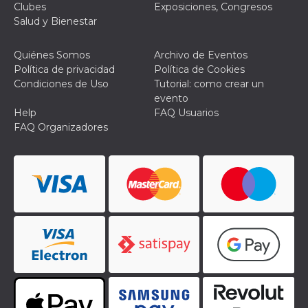
azar, la forma en
Clubes
Exposiciones, Congresos
que se usa
puede ser
Salud y Bienestar
específico del
sitio, pero un
buen ejemplo es
Quiénes Somos
Archivo de Eventos
mantener un
estado de inicio
Política de privacidad
Política de Cookies
de sesión para
Condiciones de Uso
Tutorial: como crear un
un usuario entre
páginas.
evento
Help
FAQ Usuarios
m
1 año 1 mes
Esta cookie se
Stripe
utiliza
FAQ Organizadores
m.stripe.com
generalmente
para el
rendimiento y la
optimización de
los servicios de
procesamiento
de pagos,
facilitando el
almacenamiento
de contenidos
en el navegador
para hacer que
las páginas se
carguen más
rápido.
CookieScriptConsent
4 semanas 2
El servicio
CookieScript
días
Cookie-
oooh.events