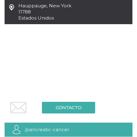
Cookies estrictamente necesarias
Hauppauge
,
New York
Cookies de preferencias
11788
Estados Unidos
Las cookies estrictamente necesarias permiten
la funcionalidad principal del sitio web, como
el inicio de sesión de usuario y la gestión de
cuentas. El sitio web no se puede utilizar
correctamente sin las cookies estrictamente
necesarias.
Proveedor /
Nombre
Vencimiento
Descripción
Dominio
cf_clearance
1 año
Esta cookie es
Cloudflare,
utilizada por el
Inc.
servicio
.oooh.events
CloudFlare para
identificar el
tráfico web de
confianza y
anular cualquier
restricción de
seguridad
CONTACTO
basada en la
dirección IP del
visitante. Es
esencial para
apoyar las
/pancreatic-cancer
funciones de
seguridad de un