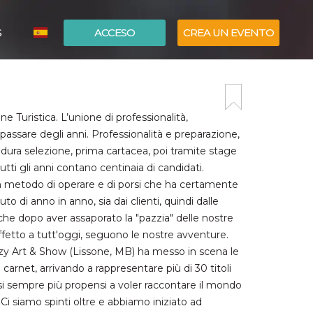
S
ACCESO
CREA UN EVENTO
ITALIANO
ENGLISH
e Turistica. L’unione di professionalità,
assare degli anni. Professionalità e preparazione,
e dura selezione, prima cartacea, poi tramite stage
utti gli anni contano centinaia di candidati.
 metodo di operare e di porsi che ha certamente
vuto di anno in anno, sia dai clienti, quindi dalle
e che dopo aver assaporato la "pazzia" delle nostre
etto a tutt'oggi, seguono le nostre avventure.
azy Art & Show (Lissone, MB) ha messo in scena le
 carnet, arrivando a rappresentare più di 30 titoli
resi sempre più propensi a voler raccontare il mondo
Ci siamo spinti oltre e abbiamo iniziato ad