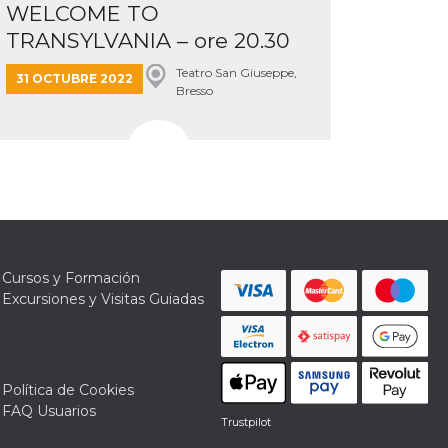
WELCOME TO
TRANSYLVANIA – ore 20.30
Teatro San Giuseppe,
31 OCTUBRE 2022
Bresso
Cursos y Formación
Excursiones y Visitas Guiadas
Política de Cookies
FAQ Usuarios
Trustpilot