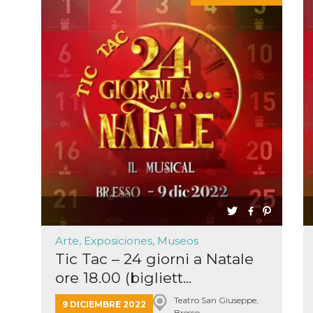
ión
 inicio
n de
 Puede
sión o
nte
30 días
kie
 el
r que se
a
. No está
ente
Arte, Exposiciones, Museos
o al
de
Tic Tac – 24 giorni a Natale
k
l.
ore 18.00 (bigliett...
 informa
iliza para
Teatro San Giuseppe,
on la
9 DICIEMBRE 2022
 y la
Bresso