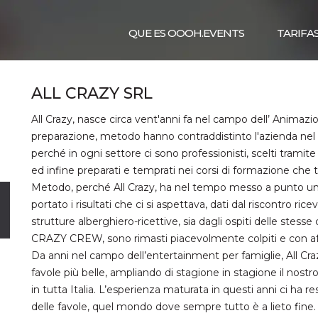
QUE ES OOOH.EVENTS
TARIFA
ALL CRAZY SRL
All Crazy, nasce circa vent'anni fa nel campo dell’ Animazion
preparazione, metodo hanno contraddistinto l'azienda nel p
perché in ogni settore ci sono professionisti, scelti tramit
ed infine preparati e temprati nei corsi di formazione che t
Metodo, perché All Crazy, ha nel tempo messo a punto un
portato i risultati che ci si aspettava, dati dal riscontro rice
strutture alberghiero-ricettive, sia dagli ospiti delle stess
CRAZY CREW, sono rimasti piacevolmente colpiti e con aff
Da anni nel campo dell’entertainment per famiglie, All Cr
favole più belle, ampliando di stagione in stagione il nostro
in tutta Italia. L’esperienza maturata in questi anni ci ha 
delle favole, quel mondo dove sempre tutto è a lieto fine. 