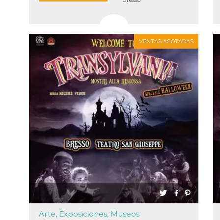
 de inicio
n
sa,
mente en
ión de
 intentan
VENTAS AGOTADAS
l
. Facebook
dice que
de
amiento
 con cada
e datos
a
de 10
a cookie
se lee a
e Me
tros
y
s de
k
s en
itios
rentes.
 di
re la
 “Seguici
ook” del
 “Mi
Arte, Exposiciones, Museos
accolgono