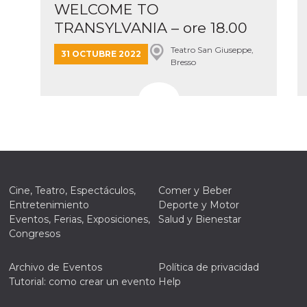
WELCOME TO
tazioni
gua e
TRANSYLVANIA – ore 18.00
no di
re la
Teatro San Giuseppe,
31 OCTUBRE 2022
Bresso
 una
ción de
ación
 usuario y
r, que se
ara
ad
e
n de
Cine, Teatro, Espectáculos,
Comer y Beber
ación del
or de
Entretenimiento
Deporte y Motor
k,
Eventos, Ferias, Exposiciones,
Salud y Bienestar
ción,
g y otras
Congresos
de
as de
Archivo de Eventos
Política de privacidad
k.
Tutorial: como crear un evento
Help
ioni del