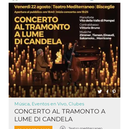
sitio web y
proporcionar
protección
contra visitantes
maliciosos.
wordpress_test_cookie
Sesión
Se utiliza en
Automattic
sitios creados
Inc.
con Wordpress.
.oooh.events
Comprueba si el
navegador tiene
habilitadas las
cookies
PHPSESSID
Sesión
Cookie
PHP.net
generada por
oooh.events
aplicaciones
basadas en el
lenguaje PHP.
Este es un
identificador de
propósito
general que se
utiliza para
mantener las
Música, Eventos en Vivo, Clubes
variables de
sesión del
CONCERTO AL TRAMONTO A
usuario.
Normalmente es
LUME DI CANDELA
un número
generado al
Teatro mediterraneo,