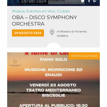
Script.com
utiliza esta
cookie para
Música, Eventos en Vivo, Clubes
recordar las
preferencias de
OBA – DISCO SYMPHONY
consentimiento
de cookies de
ORCHESTRA
los visitantes. Es
necesario que el
banner de
Anfiteatro di Ponente,
29 AGOSTO 2024
cookies de
Molfetta
Cookie-
Script.com
funcione
correctamente.
Declaración de almacenamiento
VENTAS AGOTADAS
Tipo de
Nombre
Descripción
almacenamiento
fbssls_314278995690155
Almacenamiento
de sesión
wpEmojiSettingsSupports
Almacenamiento
de sesión
cn_uc__
Almacenamiento
local