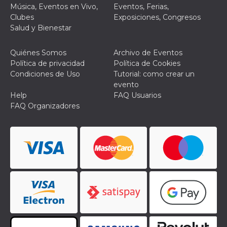
Música, Eventos en Vivo,
Eventos, Ferias,
VISITOR_PRIVACY_METADATA
5 meses 4
Esta cook
YouTube
Clubes
Exposiciones, Congresos
semanas
utiliza p
.youtube.com
Salud y Bienestar
almacena
consenti
del usuar
opciones
Quiénes Somos
Archivo de Eventos
privacid
Política de privacidad
Política de Cookies
interacci
sitio. Reg
Condiciones de Uso
Tutorial: como crear un
datos sob
evento
consenti
del visit
Help
FAQ Usuarios
relación
FAQ Organizadores
diversas 
y config
de privac
asegura
sus prefe
sean hon
futuras s
__Secure-ROLLOUT_TOKEN
.youtube.com
5 meses 4
Utilizzat
semanas
YouTube
gestire
l'implem
e la
sperimen
delle fun
Aiuta Go
controlla
nuove