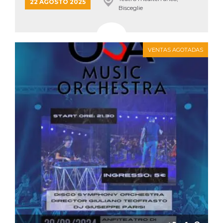
azar, la forma en
22 AGOSTO 2025
que se usa
Bisceglie
puede ser
específico del
sitio, pero un
buen ejemplo es
mantener un
estado de inicio
VENTAS AGOTADAS
de sesión para
un usuario entre
páginas.
m
1 año 1 mes
Esta cookie se
Stripe
utiliza
m.stripe.com
generalmente
para el
rendimiento y la
optimización de
los servicios de
procesamiento
de pagos,
facilitando el
almacenamiento
de contenidos
en el navegador
para hacer que
las páginas se
carguen más
rápido.
CookieScriptConsent
4 semanas 2
El servicio
CookieScript
días
Cookie-
oooh.events