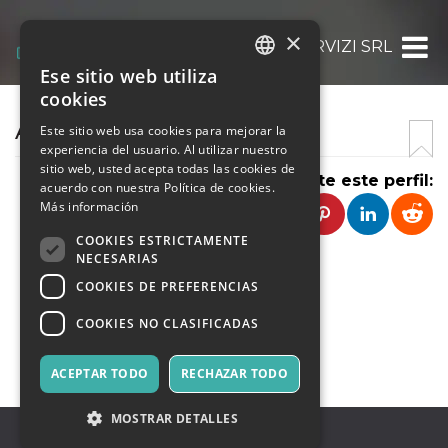
×
ASCOM SERVIZI SRL
Ese sitio web utiliza
ITALIAN
cookies
ENGLISH
ASCOM SERVIZI SRL
Este sitio web usa cookies para mejorar la
experiencia del usuario. Al utilizar nuestro
SPANISH
sitio web, usted acepta todas las cookies de
Comparte este perfil:
acuerdo con nuestra Política de cookies.
Más información
COOKIES ESTRICTAMENTE
NECESARIAS
COOKIES DE PREFERENCIAS
COOKIES NO CLASIFICADAS
CONTACTO
ACEPTAR TODO
RECHAZAR TODO
MOSTRAR DETALLES