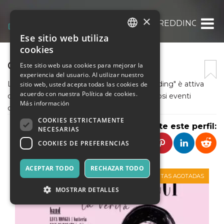
×
ASSOCIAZIONE CULT. OTIS REDDING
Ese sitio web utiliza
ITALIAN
cookies
ENGLISH
OTIS REDDING
Este sitio web usa cookies para mejorar la
experiencia del usuario. Al utilizar nuestro
SPANISH
L'Associazione Culturale Musicale "Otis Redding" è attiva
sitio web, usted acepta todas las cookies de
acuerdo con nuestra Política de cookies.
dal 1997 è negli anni ha organizzato numerosi eventi
Más información
culturali e musicali.
COOKIES ESTRICTAMENTE
Comparte este perfil:
NECESARIAS
COOKIES DE PREFERENCIAS
ACEPTAR TODO
RECHAZAR TODO
VENTAS AGOTADAS
MOSTRAR DETALLES