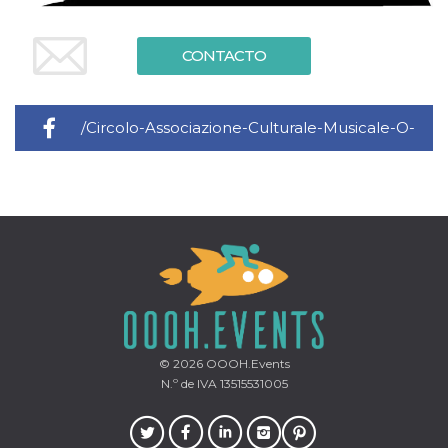
azar, la forma en
que se usa
puede ser
específico del
CONTACTO
sitio, pero un
buen ejemplo es
mantener un
estado de inicio
de sesión para
/Circolo-Associazione-Culturale-Musicale-O-
un usuario entre
páginas.
m
1 año 1 mes
Esta cookie se
Stripe
Redding-187985431564983
utiliza
m.stripe.com
generalmente
para el
rendimiento y la
optimización de
los servicios de
procesamiento
de pagos,
facilitando el
almacenamiento
de contenidos
en el navegador
para hacer que
© 2026
OOOH.Events
las páginas se
carguen más
N.º de IVA 13515531005
rápido.
CookieScriptConsent
4 semanas 2
El servicio
CookieScript
días
Cookie-
oooh.events