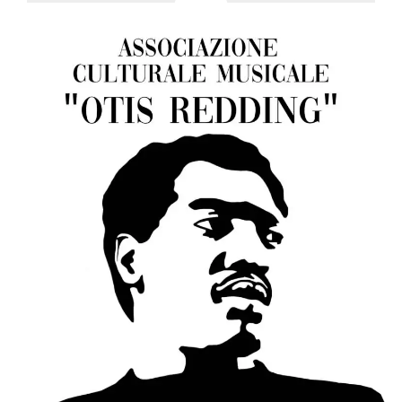
sitio web y
proporcionar
protección
contra visitantes
maliciosos.
wordpress_test_cookie
Sesión
Se utiliza en
Automattic
sitios creados
Inc.
con Wordpress.
.oooh.events
Comprueba si el
navegador tiene
habilitadas las
cookies
PHPSESSID
Sesión
Cookie
PHP.net
generada por
oooh.events
aplicaciones
basadas en el
lenguaje PHP.
Este es un
identificador de
propósito
general que se
utiliza para
mantener las
variables de
sesión del
usuario.
Normalmente es
un número
generado al