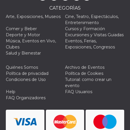
Script.com
utiliza esta
CATEGORÌAS
cookie para
recordar las
Arte, Exposiciones, Museos
Cine, Teatro, Espectáculos,
preferencias de
consentimiento
Entretenimiento
de cookies de
Comer y Beber
Cursos y Formación
los visitantes. Es
necesario que el
Deporte y Motor
Excursiones y Visitas Guiadas
banner de
Música, Eventos en Vivo,
Eventos, Ferias,
cookies de
Cookie-
Clubes
Exposiciones, Congresos
Script.com
Salud y Bienestar
funcione
correctamente.
Quiénes Somos
Archivo de Eventos
Declaración de almacenamiento
Política de privacidad
Política de Cookies
Tipo de
Condiciones de Uso
Tutorial: como crear un
Nombre
Descripción
almacenamiento
evento
fbssls_314278995690155
Almacenamiento
Help
FAQ Usuarios
de sesión
FAQ Organizadores
wpEmojiSettingsSupports
Almacenamiento
de sesión
cn_uc__
Almacenamiento
local