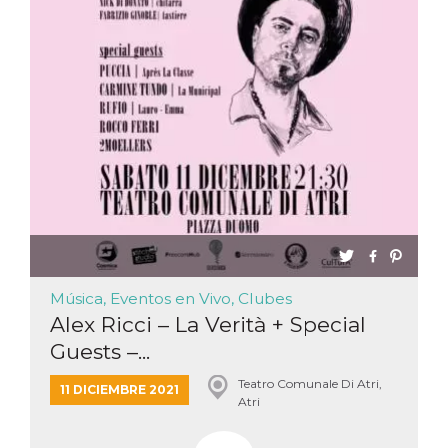
Cookies estrictamente necesarias
Cookies de preferencias
Las cookies estrictamente necesarias permiten
la funcionalidad principal del sitio web, como
el inicio de sesión de usuario y la gestión de
cuentas. El sitio web no se puede utilizar
correctamente sin las cookies estrictamente
necesarias.
Proveedor /
Nombre
Vencimiento
Descripción
Dominio
cf_clearance
1 año
Esta cookie es
Cloudflare,
utilizada por el
Inc.
servicio
.oooh.events
CloudFlare para
identificar el
tráfico web de
Música, Eventos en Vivo, Clubes
confianza y
Alex Ricci – La Verità + Special
anular cualquier
restricción de
Guests –...
seguridad
basada en la
dirección IP del
Teatro Comunale Di Atri,
11 DICIEMBRE 2021
visitante. Es
Atri
esencial para
apoyar las
funciones de
seguridad de un