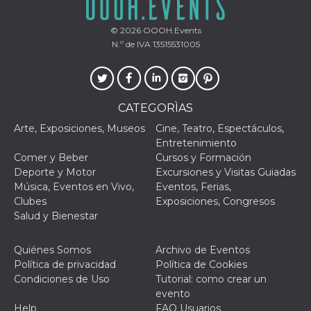
sitio web y
proporcionar
protección
© 2026
OOOH.Events
contra visitantes
N.º de IVA 13515531005
maliciosos.
wordpress_test_cookie
Sesión
Se utiliza en
Automattic
sitios creados
Inc.
con Wordpress.
.oooh.events
Comprueba si el
navegador tiene
CATEGORÌAS
habilitadas las
cookies
Arte, Exposiciones, Museos
Cine, Teatro, Espectáculos,
Entretenimiento
PHPSESSID
Sesión
Cookie
PHP.net
generada por
oooh.events
Comer y Beber
Cursos y Formación
aplicaciones
Deporte y Motor
Excursiones y Visitas Guiadas
basadas en el
lenguaje PHP.
Música, Eventos en Vivo,
Eventos, Ferias,
Este es un
Clubes
Exposiciones, Congresos
identificador de
propósito
Salud y Bienestar
general que se
utiliza para
mantener las
Quiénes Somos
Archivo de Eventos
variables de
sesión del
Política de privacidad
Política de Cookies
usuario.
Condiciones de Uso
Tutorial: como crear un
Normalmente es
un número
evento
generado al
Help
FAQ Usuarios