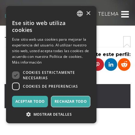
×
ASSOCIAZIONE CULTURALE TELEMACO O
Ese sitio web utiliza
ITALIAN
cookies
ENGLISH
TELEMACO ODV
Este sitio web usa cookies para mejorar la
experiencia del usuario. Al utilizar nuestro
SPANISH
sitio web, usted acepta todas las cookies de
Comparte este perfil:
acuerdo con nuestra Política de cookies.
Más información
COOKIES ESTRICTAMENTE
NECESARIAS
COOKIES DE PREFERENCIAS
Gatteo
,
Via Signori 54
47043
ACEPTAR TODO
RECHAZAR TODO
Italia
MOSTRAR DETALLES