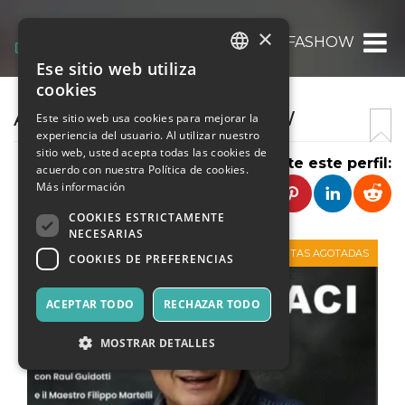
×
ASSOCIAZIONE KAIFASHOW
Ese sitio web utiliza
ITALIAN
cookies
ENGLISH
ASSOCIAZIONE KAIFASHOW
Este sitio web usa cookies para mejorar la
experiencia del usuario. Al utilizar nuestro
SPANISH
sitio web, usted acepta todas las cookies de
Comparte este perfil:
acuerdo con nuestra Política de cookies.
Más información
COOKIES ESTRICTAMENTE
NECESARIAS
VENTAS AGOTADAS
COOKIES DE PREFERENCIAS
ACEPTAR TODO
RECHAZAR TODO
MOSTRAR DETALLES