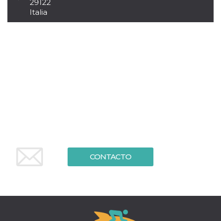
29122
sitio web y
Italia
proporcionar
protección
contra visitantes
maliciosos.
wordpress_test_cookie
Sesión
Se utiliza en
Automattic
sitios creados
Inc.
con Wordpress.
.oooh.events
Comprueba si el
navegador tiene
habilitadas las
cookies
PHPSESSID
Sesión
Cookie
PHP.net
generada por
oooh.events
aplicaciones
basadas en el
lenguaje PHP.
Este es un
identificador de
propósito
CONTACTO
general que se
utiliza para
mantener las
variables de
sesión del
usuario.
Normalmente es
un número
generado al