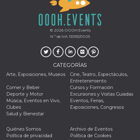
azar, la forma en
que se usa
puede ser
específico del
sitio, pero un
buen ejemplo es
mantener un
© 2026
OOOH.Events
estado de inicio
de sesión para
N.º de IVA 13515531005
un usuario entre
páginas.
m
1 año 1 mes
Esta cookie se
Stripe
utiliza
m.stripe.com
generalmente
CATEGORÌAS
para el
rendimiento y la
Arte, Exposiciones, Museos
Cine, Teatro, Espectáculos,
optimización de
los servicios de
Entretenimiento
procesamiento
Comer y Beber
Cursos y Formación
de pagos,
facilitando el
Deporte y Motor
Excursiones y Visitas Guiadas
almacenamiento
Música, Eventos en Vivo,
Eventos, Ferias,
de contenidos
en el navegador
Clubes
Exposiciones, Congresos
para hacer que
Salud y Bienestar
las páginas se
carguen más
rápido.
Quiénes Somos
Archivo de Eventos
CookieScriptConsent
4 semanas 2
El servicio
CookieScript
Política de privacidad
Política de Cookies
días
Cookie-
oooh.events