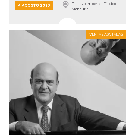
Palazzo Imperiali-Filotico,
4 AGOSTO 2023
Manduria
VENTAS AGOTADAS