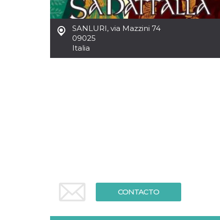
Cookies estrictamente necesarias
Cookies de preferencias
SANLURI
,
via Mazzini 74
Las cookies estrictamente necesarias permiten
09025
la funcionalidad principal del sitio web, como
Italia
el inicio de sesión de usuario y la gestión de
cuentas. El sitio web no se puede utilizar
correctamente sin las cookies estrictamente
necesarias.
Proveedor /
Nombre
Vencimiento
Descripción
Dominio
cf_clearance
1 año
Esta cookie es
Cloudflare,
utilizada por el
Inc.
servicio
.oooh.events
CloudFlare para
identificar el
tráfico web de
confianza y
anular cualquier
restricción de
seguridad
basada en la
dirección IP del
CONTACTO
visitante. Es
esencial para
apoyar las
funciones de
seguridad de un