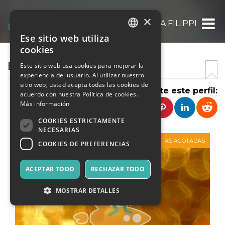
×
BARBARA FILIPPI
Ese sitio web utiliza
ITALIAN
cookies
ENGLISH
EMOZIONI IN TEATRO
Este sitio web usa cookies para mejorar la
experiencia del usuario. Al utilizar nuestro
SPANISH
sitio web, usted acepta todas las cookies de
Comparte este perfil:
acuerdo con nuestra Política de cookies.
Más información
COOKIES ESTRICTAMENTE
NECESARIAS
VENTAS AGOTADAS
COOKIES DE PREFERENCIAS
ACEPTAR TODO
RECHAZAR TODO
MOSTRAR DETALLES