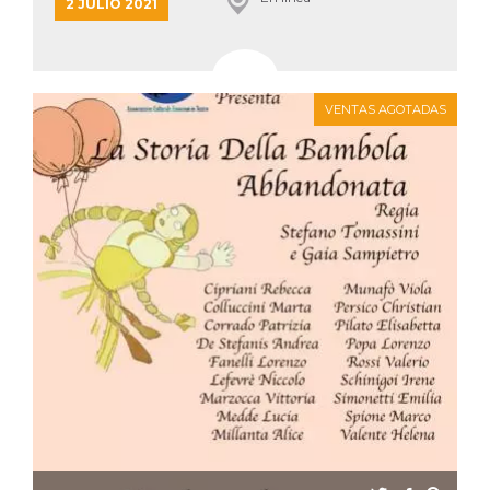
azar, la forma en
2 JULIO 2021
que se usa
puede ser
específico del
sitio, pero un
buen ejemplo es
mantener un
estado de inicio
VENTAS AGOTADAS
de sesión para
un usuario entre
páginas.
m
1 año 1 mes
Esta cookie se
Stripe
utiliza
m.stripe.com
generalmente
para el
rendimiento y la
optimización de
los servicios de
procesamiento
de pagos,
facilitando el
almacenamiento
de contenidos
en el navegador
para hacer que
las páginas se
carguen más
rápido.
CookieScriptConsent
4 semanas 2
El servicio
CookieScript
días
Cookie-
oooh.events