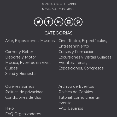
mantenie
© 2026
OOOH.Events
coherenc
N.º de IVA 13515531005
sesión y
proporc
servicios
personal
YSC
Sesión
YouTube
Google LLC
configura
.youtube.com
CATEGORÌAS
cookie p
rastrear l
Arte, Exposiciones, Museos
Cine, Teatro, Espectáculos,
de video
Entretenimiento
incrusta
Comer y Beber
Cursos y Formación
VISITOR_INFO1_LIVE
5 meses 4
Youtube 
Google LLC
Deporte y Motor
Excursiones y Visitas Guiadas
semanas
esta coo
.youtube.com
realizar 
Música, Eventos en Vivo,
Eventos, Ferias,
seguimie
Clubes
Exposiciones, Congresos
las prefe
del usua
Salud y Bienestar
los vide
Youtube
incrustad
Quiénes Somos
Archivo de Eventos
sitios; t
puede de
Política de privacidad
Política de Cookies
si el visi
Condiciones de Uso
Tutorial: como crear un
sitio web
utilizand
evento
versión 
Help
FAQ Usuarios
antigua d
interfaz 
FAQ Organizadores
Youtube.