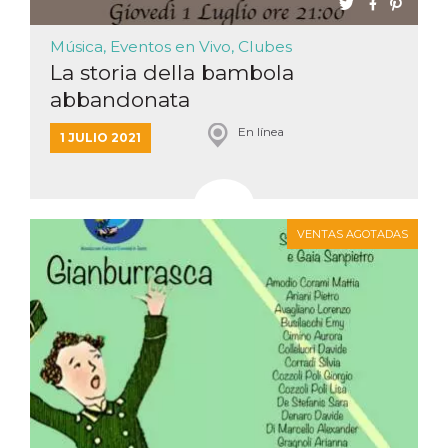
Script.com
utiliza esta
cookie para
Música, Eventos en Vivo, Clubes
recordar las
preferencias de
La storia della bambola
consentimiento
de cookies de
abbandonata
los visitantes. Es
necesario que el
banner de
En línea
1 JULIO 2021
cookies de
Cookie-
Script.com
funcione
correctamente.
Declaración de almacenamiento
VENTAS AGOTADAS
Tipo de
Nombre
Descripción
almacenamiento
fbssls_314278995690155
Almacenamiento
de sesión
wpEmojiSettingsSupports
Almacenamiento
de sesión
cn_uc__
Almacenamiento
local