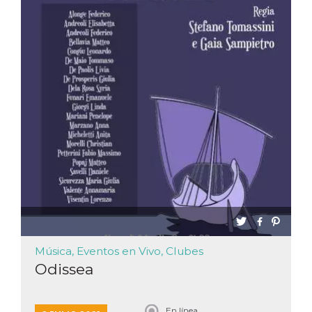
sitio web y
proporcionar
protección
contra visitantes
maliciosos.
wordpress_test_cookie
Sesión
Se utiliza en
Automattic
sitios creados
Inc.
con Wordpress.
.oooh.events
Comprueba si el
navegador tiene
habilitadas las
cookies
PHPSESSID
Sesión
Cookie
PHP.net
generada por
oooh.events
aplicaciones
basadas en el
lenguaje PHP.
Este es un
identificador de
propósito
general que se
utiliza para
mantener las
Música, Eventos en Vivo, Clubes
variables de
sesión del
Odissea
usuario.
Normalmente es
un número
generado al
En línea