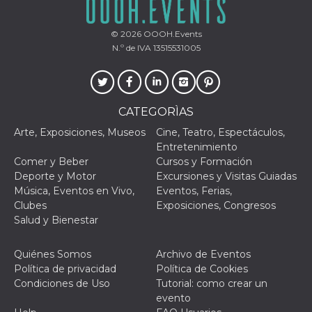
actividad
de sesió
sospecho
© 2026
OOOH.Events
especial
la detecc
N.º de IVA 13515531005
bots que
acceder a
servicio
también 
el perfil 
comport
CATEGORÌAS
asociado
cookie d
Arte, Exposiciones, Museos
Cine, Teatro, Espectáculos,
se elimin
después 
Entretenimiento
días. Est
Comer y Beber
Cursos y Formación
también 
través d
Deporte y Motor
Excursiones y Visitas Guiadas
gusta y o
Música, Eventos en Vivo,
Eventos, Ferias,
botones 
etiqueta
Clubes
Exposiciones, Congresos
Faceboo
Salud y Bienestar
colocado
muchos s
web dife
Quiénes Somos
Archivo de Eventos
dpr
.facebook.com
1 semana
permette
Política de privacidad
Política de Cookies
controlla
funzione
Condiciones de Uso
Tutorial: como crear un
su Faceb
evento
pulsante
piace”, r