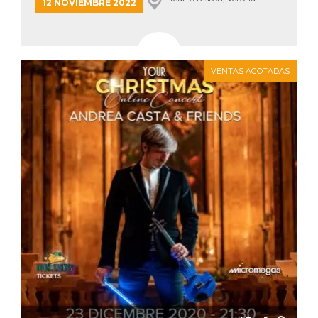
azar, la forma en
12 NOVIEMBRE 2022
que se usa
puede ser
específico del
sitio, pero un
buen ejemplo es
mantener un
estado de inicio
VENTAS AGOTADAS
de sesión para
un usuario entre
páginas.
m
1 año 1 mes
Esta cookie se
Stripe
utiliza
m.stripe.com
generalmente
para el
rendimiento y la
optimización de
los servicios de
procesamiento
de pagos,
facilitando el
almacenamiento
de contenidos
en el navegador
para hacer que
las páginas se
carguen más
rápido.
CookieScriptConsent
4 semanas 2
El servicio
CookieScript
días
Cookie-
oooh.events