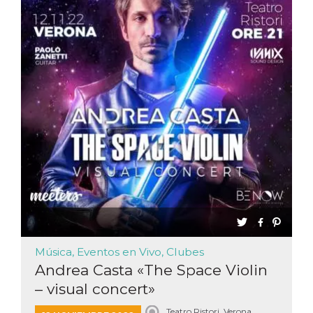
sitio web y
proporcionar
protección
contra visitantes
maliciosos.
wordpress_test_cookie
Sesión
Se utiliza en
Automattic
sitios creados
Inc.
con Wordpress.
.oooh.events
Comprueba si el
navegador tiene
habilitadas las
cookies
PHPSESSID
Sesión
Cookie
PHP.net
generada por
oooh.events
aplicaciones
basadas en el
lenguaje PHP.
Este es un
identificador de
propósito
general que se
utiliza para
mantener las
Música, Eventos en Vivo, Clubes
variables de
sesión del
Andrea Casta «The Space Violin
usuario.
Normalmente es
– visual concert»
un número
generado al
Teatro Ristori, Verona