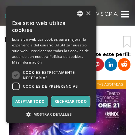
×
BENOW S.C.P.A.
Ese sitio web utiliza
ITALIAN
cookies
ENGLISH
BENOW
Este sitio web usa cookies para mejorar la
experiencia del usuario. Al utilizar nuestro
SPANISH
sitio web, usted acepta todas las cookies de
Comparte este perfil:
acuerdo con nuestra Política de cookies.
Más información
COOKIES ESTRICTAMENTE
NECESARIAS
VENTAS AGOTADAS
COOKIES DE PREFERENCIAS
ACEPTAR TODO
RECHAZAR TODO
MOSTRAR DETALLES