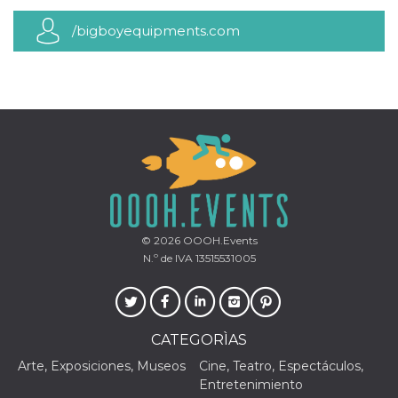
azar, la forma en
que se usa
puede ser
/bigboyequipments.com
específico del
sitio, pero un
buen ejemplo es
mantener un
estado de inicio
de sesión para
un usuario entre
páginas.
m
1 año 1 mes
Esta cookie se
Stripe
utiliza
m.stripe.com
generalmente
para el
rendimiento y la
optimización de
los servicios de
procesamiento
© 2026
OOOH.Events
de pagos,
N.º de IVA 13515531005
facilitando el
almacenamiento
de contenidos
en el navegador
para hacer que
las páginas se
carguen más
CATEGORÌAS
rápido.
Arte, Exposiciones, Museos
Cine, Teatro, Espectáculos,
CookieScriptConsent
4 semanas 2
El servicio
CookieScript
Entretenimiento
días
Cookie-
oooh.events