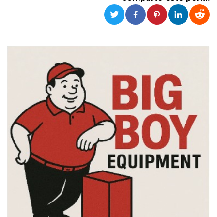
Cookies estrictamente necesarias
Cookies de preferencias
Las cookies estrictamente necesarias permiten
la funcionalidad principal del sitio web, como
el inicio de sesión de usuario y la gestión de
cuentas. El sitio web no se puede utilizar
correctamente sin las cookies estrictamente
necesarias.
Proveedor /
Nombre
Vencimiento
Descripción
Dominio
cf_clearance
1 año
Esta cookie es
Cloudflare,
utilizada por el
Inc.
servicio
.oooh.events
CloudFlare para
identificar el
tráfico web de
confianza y
anular cualquier
restricción de
seguridad
basada en la
dirección IP del
visitante. Es
esencial para
apoyar las
funciones de
seguridad de un