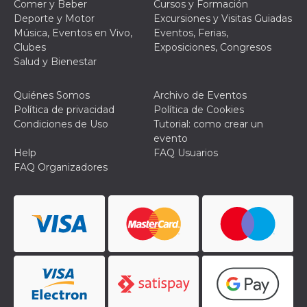
Script.com
Comer y Beber
Cursos y Formación
utiliza esta
Deporte y Motor
Excursiones y Visitas Guiadas
cookie para
recordar las
Música, Eventos en Vivo,
Eventos, Ferias,
preferencias de
Clubes
Exposiciones, Congresos
consentimiento
de cookies de
Salud y Bienestar
los visitantes. Es
necesario que el
banner de
Quiénes Somos
Archivo de Eventos
cookies de
Cookie-
Política de privacidad
Política de Cookies
Script.com
Condiciones de Uso
Tutorial: como crear un
funcione
correctamente.
evento
Help
FAQ Usuarios
Declaración de almacenamiento
FAQ Organizadores
Tipo de
Nombre
Descripción
almacenamiento
fbssls_314278995690155
Almacenamiento
de sesión
wpEmojiSettingsSupports
Almacenamiento
de sesión
cn_uc__
Almacenamiento
local