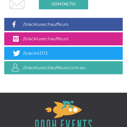
azar, la forma en
CONTACTO
que se usa
puede ser
específico del
sitio, pero un
buen ejemplo es
/blackluxechauffeurs
mantener un
estado de inicio
de sesión para
un usuario entre
/blackluxechauffeurs
páginas.
m
1 año 1 mes
Esta cookie se
Stripe
utiliza
m.stripe.com
/black43113
generalmente
para el
rendimiento y la
/blackluxechauffeurs.com.au
optimización de
los servicios de
procesamiento
de pagos,
facilitando el
almacenamiento
de contenidos
en el navegador
para hacer que
las páginas se
carguen más
rápido.
CookieScriptConsent
4 semanas 2
El servicio
CookieScript
días
Cookie-
oooh.events