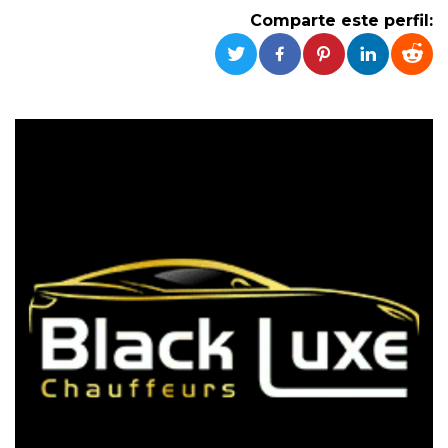
Cookies estrictamente necesarias
Comparte este perfil:
Cookies de preferencias
Las cookies estrictamente necesarias permiten
la funcionalidad principal del sitio web, como
el inicio de sesión de usuario y la gestión de
cuentas. El sitio web no se puede utilizar
correctamente sin las cookies estrictamente
necesarias.
Proveedor /
Nombre
Vencimiento
Descripción
Dominio
cf_clearance
1 año
Esta cookie es
Cloudflare,
utilizada por el
Inc.
servicio
.oooh.events
CloudFlare para
identificar el
tráfico web de
confianza y
anular cualquier
restricción de
seguridad
basada en la
dirección IP del
visitante. Es
esencial para
apoyar las
funciones de
seguridad de un