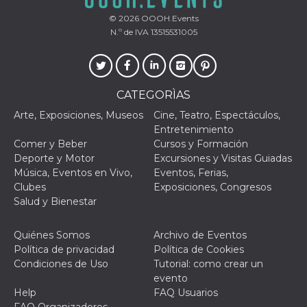
Script.com
utiliza esta
© 2026
OOOH.Events
cookie para
recordar las
N.º de IVA 13515531005
preferencias de
consentimiento
de cookies de
los visitantes. Es
necesario que el
banner de
CATEGORÌAS
cookies de
Cookie-
Arte, Exposiciones, Museos
Cine, Teatro, Espectáculos,
Script.com
funcione
Entretenimiento
correctamente.
Comer y Beber
Cursos y Formación
Deporte y Motor
Excursiones y Visitas Guiadas
Declaración de almacenamiento
Música, Eventos en Vivo,
Eventos, Ferias,
Tipo de
Clubes
Exposiciones, Congresos
Nombre
Descripción
almacenamiento
Salud y Bienestar
fbssls_314278995690155
Almacenamiento
de sesión
Quiénes Somos
Archivo de Eventos
wpEmojiSettingsSupports
Almacenamiento
Política de privacidad
Política de Cookies
de sesión
Condiciones de Uso
Tutorial: como crear un
cn_uc__
Almacenamiento
evento
local
Help
FAQ Usuarios