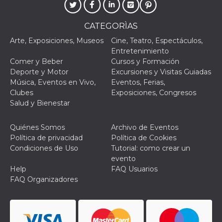
actividad
de sesió
sospecho
CATEGORÌAS
especial
la detecc
Arte, Exposiciones, Museos
Cine, Teatro, Espectáculos,
bots que
acceder a
Entretenimiento
servicio
Comer y Beber
Cursos y Formación
también 
el perfil 
Deporte y Motor
Excursiones y Visitas Guiadas
comport
Música, Eventos en Vivo,
Eventos, Ferias,
asociado
cookie d
Clubes
Exposiciones, Congresos
se elimin
Salud y Bienestar
después 
días. Est
también 
través d
Quiénes Somos
Archivo de Eventos
gusta y o
Política de privacidad
Política de Cookies
botones 
etiqueta
Condiciones de Uso
Tutorial: como crear un
Faceboo
evento
colocado
muchos s
Help
FAQ Usuarios
web dife
FAQ Organizadores
dpr
.facebook.com
1 semana
permette
controlla
funzione
su Faceb
pulsante
piace”, r