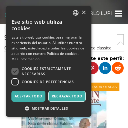
×
CARLO LUPI
Ese sitio web utiliza
ITALIAN
cookies
ENGLISH
SONARIA ENSEMBLE
Este sitio web usa cookies para mejorar la
experiencia del usuario. Al utilizar nuestro
SPANISH
Organizzatore occasionale di eventi di musica classica
sitio web, usted acepta todas las cookies de
acuerdo con nuestra Política de cookies.
Comparte este perfil:
Más información
COOKIES ESTRICTAMENTE
NECESARIAS
COOKIES DE PREFERENCIAS
VENTAS AGOTADAS
ACEPTAR TODO
RECHAZAR TODO
MOSTRAR DETALLES