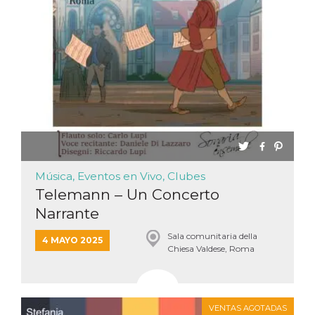
Cookies estrictamente necesarias
Cookies de preferencias
Las cookies estrictamente necesarias permiten
la funcionalidad principal del sitio web, como
el inicio de sesión de usuario y la gestión de
cuentas. El sitio web no se puede utilizar
correctamente sin las cookies estrictamente
necesarias.
Proveedor /
Nombre
Vencimiento
Descripción
Dominio
cf_clearance
1 año
Esta cookie es
Cloudflare,
utilizada por el
Inc.
Música, Eventos en Vivo, Clubes
servicio
.oooh.events
CloudFlare para
Telemann – Un Concerto
identificar el
tráfico web de
Narrante
confianza y
anular cualquier
restricción de
Sala comunitaria della
4 MAYO 2025
seguridad
Chiesa Valdese, Roma
basada en la
dirección IP del
visitante. Es
esencial para
apoyar las
funciones de
VENTAS AGOTADAS
seguridad de un