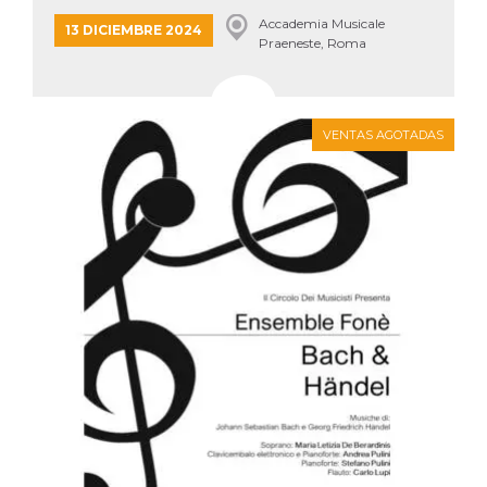
azar, la forma en
que se usa
Accademia Musicale
13 DICIEMBRE 2024
puede ser
Praeneste, Roma
específico del
sitio, pero un
buen ejemplo es
mantener un
estado de inicio
de sesión para
VENTAS AGOTADAS
un usuario entre
páginas.
m
1 año 1 mes
Esta cookie se
Stripe
utiliza
m.stripe.com
generalmente
para el
rendimiento y la
optimización de
los servicios de
procesamiento
de pagos,
facilitando el
almacenamiento
de contenidos
en el navegador
para hacer que
las páginas se
carguen más
rápido.
CookieScriptConsent
4 semanas 2
El servicio
CookieScript
días
Cookie-
oooh.events