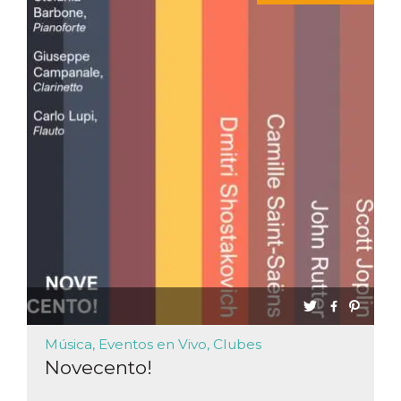
sitio web y
proporcionar
protección
contra visitantes
maliciosos.
wordpress_test_cookie
Sesión
Se utiliza en
Automattic
sitios creados
Inc.
con Wordpress.
.oooh.events
Comprueba si el
navegador tiene
habilitadas las
cookies
PHPSESSID
Sesión
Cookie
PHP.net
generada por
oooh.events
aplicaciones
basadas en el
lenguaje PHP.
Este es un
identificador de
propósito
general que se
utiliza para
mantener las
variables de
sesión del
Música, Eventos en Vivo, Clubes
usuario.
Novecento!
Normalmente es
un número
generado al