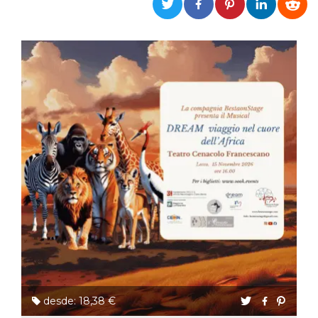
Cookies estrictamente necesarias
Cookies de preferencias
Las cookies estrictamente necesarias permiten
la funcionalidad principal del sitio web, como
el inicio de sesión de usuario y la gestión de
cuentas. El sitio web no se puede utilizar
correctamente sin las cookies estrictamente
necesarias.
Proveedor /
Nombre
Vencimiento
Descripción
Dominio
cf_clearance
1 año
Esta cookie es
Cloudflare,
utilizada por el
Inc.
servicio
.oooh.events
CloudFlare para
identificar el
tráfico web de
confianza y
anular cualquier
restricción de
seguridad
basada en la
dirección IP del
visitante. Es
esencial para
apoyar las
desde: 18,38 €
funciones de
seguridad de un