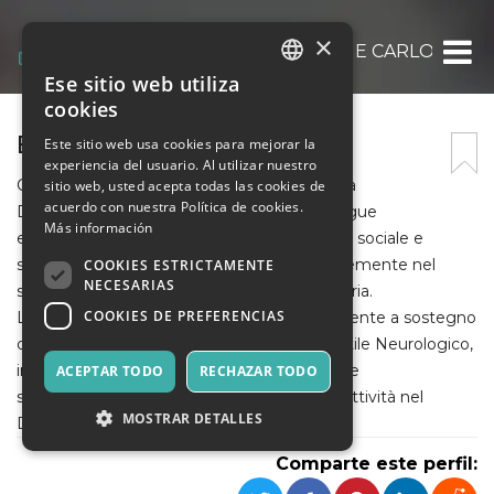
×
CBDIN. ODV – ASSOCIAZIONE CARLO BES
Ese sitio web utiliza
ITALIAN
cookies
ENGLISH
BESTAONSTAGE
Este sitio web usa cookies para mejorar la
experiencia del usuario. Al utilizar nuestro
SPANISH
CBDIN ETS ODV – Associazione Carlo Besta
sitio web, usted acepta todas las cookies de
acuerdo con nuestra Política de cookies.
Dipartimento Infantile Neurologico – persegue
Más información
esclusivamente finalità di utilità e solidarietà sociale e
svolge attività, senza fini di lucro, prevalentemente nel
COOKIES ESTRICTAMENTE
NECESARIAS
settore dell’assistenza sociale e socio-sanitaria.
COOKIES DE PREFERENCIAS
L’associazione opera da sempre esclusivamente a sostegno
dell’Istituto Carlo Besta Dipartimento Infantile Neurologico,
inizialmente a supporto dell’intera struttura e
ACEPTAR TODO
RECHAZAR TODO
successivamente concentrando le proprie attività nel
MOSTRAR DETALLES
Dipartimento di Neuroscienze Pediatriche.
Comparte este perfil: