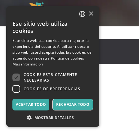
×
Ese sitio web utiliza
ITALIAN
cookies
ENGLISH
Este sitio web usa cookies para mejorar la
Seriate
,
Via Libertà, 2
experiencia del usuario. Al utilizar nuestro
SPANISH
24068
sitio web, usted acepta todas las cookies de
Italia
acuerdo con nuestra Política de cookies.
Más información
COOKIES ESTRICTAMENTE
NECESARIAS
COOKIES DE PREFERENCIAS
ACEPTAR TODO
RECHAZAR TODO
MOSTRAR DETALLES