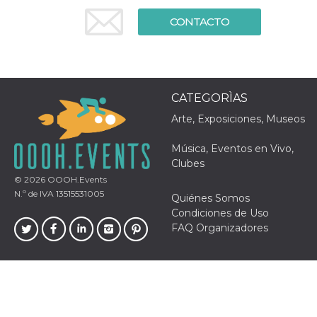
Cookies estrictamente necesarias
CONTACTO
Cookies de preferencias
Las cookies estrictamente necesarias permiten
la funcionalidad principal del sitio web, como
el inicio de sesión de usuario y la gestión de
cuentas. El sitio web no se puede utilizar
correctamente sin las cookies estrictamente
CATEGORÌAS
necesarias.
Arte, Exposiciones, Museos
Proveedor /
Nombre
Vencimiento
Descripción
Dominio
Música, Eventos en Vivo,
cf_clearance
1 año
Esta cookie es
Cloudflare,
Clubes
utilizada por el
Inc.
servicio
.oooh.events
© 2026
OOOH.Events
CloudFlare para
N.º de IVA 13515531005
Quiénes Somos
identificar el
tráfico web de
Condiciones de Uso
confianza y
FAQ Organizadores
anular cualquier
restricción de
seguridad
basada en la
dirección IP del
visitante. Es
esencial para
apoyar las
funciones de
seguridad de un