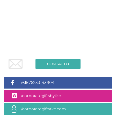
visitante. Es
esencial para
apoyar las
funciones de
seguridad de un
sitio web y
proporcionar
protección
contra visitantes
maliciosos.
wordpress_test_cookie
Sesión
Se utiliza en
Automattic
sitios creados
Inc.
con Wordpress.
.oooh.events
Comprueba si el
navegador tiene
habilitadas las
CONTACTO
cookies
PHPSESSID
Sesión
Cookie
PHP.net
generada por
oooh.events
aplicaciones
/61576233143904
basadas en el
lenguaje PHP.
Este es un
identificador de
/corporategiftsbytkc
propósito
general que se
utiliza para
/corporategiftstkc.com
mantener las
variables de
sesión del