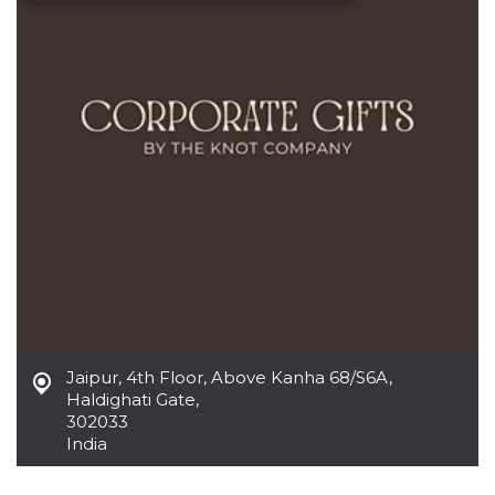
Cookies estrictamente necesarias
Cookies de preferencias
Cookies no clasificadas
Las cookies estrictamente necesarias permiten
la funcionalidad principal del sitio web, como
el inicio de sesión de usuario y la gestión de
cuentas. El sitio web no se puede utilizar
correctamente sin las cookies estrictamente
necesarias.
Proveedor /
Nombre
Vencimiento
Descripción
Dominio
cf_clearance
1 año
Esta cookie es
Cloudflare,
utilizada por el
Inc.
servicio
.oooh.events
CloudFlare para
Jaipur
,
4th Floor, Above Kanha 68/S6A,
identificar el
Haldighati Gate,
tráfico web de
confianza y
302033
anular cualquier
India
restricción de
seguridad
basada en la
dirección IP del