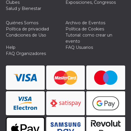
funcione
Clubes
Exposiciones, Congresos
correctamente.
Salud y Bienestar
m
1 año 1 mes
Esta cookie se
Stripe
utiliza
m.stripe.com
generalmente
Quiénes Somos
Archivo de Eventos
para el
Política de privacidad
Política de Cookies
rendimiento y la
optimización de
Condiciones de Uso
Tutorial: como crear un
los servicios de
evento
procesamiento
de pagos,
Help
FAQ Usuarios
facilitando el
FAQ Organizadores
almacenamiento
de contenidos
en el navegador
para hacer que
las páginas se
carguen más
rápido.
Declaración de almacenamiento
Tipo de
Nombre
Descripción
almacenamiento
wpEmojiSettingsSupports
Almacenamiento
de sesión
cn_uc__
Almacenamiento
local