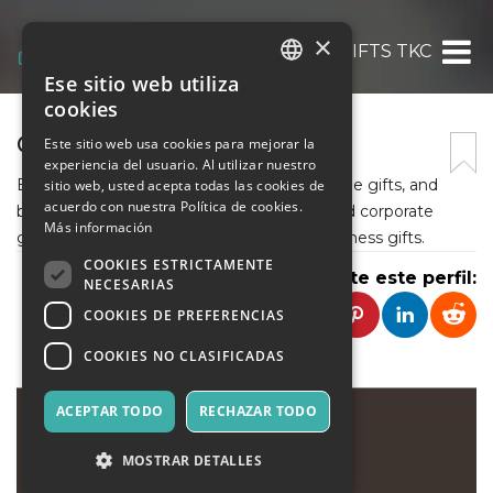
×
CORPORATE GIFTS TKC
Ese sitio web utiliza
ITALIAN
cookies
ENGLISH
CORPORATE GIFTS TKC
Este sitio web usa cookies para mejorar la
experiencia del usuario. Al utilizar nuestro
SPANISH
Explore premium corporate gift ideas, unique gifts, and
sitio web, usted acepta todas las cookies de
acuerdo con nuestra Política de cookies.
business promotional items. TKC is a trusted corporate
Más información
gifting company in India for innovative business gifts.
COOKIES ESTRICTAMENTE
Comparte este perfil:
NECESARIAS
COOKIES DE PREFERENCIAS
COOKIES NO CLASIFICADAS
ACEPTAR TODO
RECHAZAR TODO
MOSTRAR DETALLES