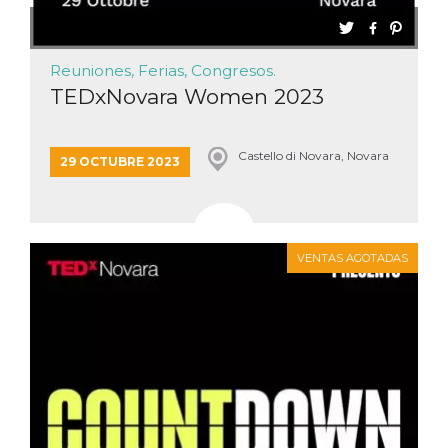
Script.com
utiliza esta
cookie para
recordar las
preferencias de
Reuniones, Ferias, Congresos.
consentimiento
de cookies de
TEDxNovara Women 2023
los visitantes. Es
necesario que el
banner de
cookies de
Castello di Novara, Novara
Cookie-
29 OCTUBRE 2023
Script.com
funcione
correctamente.
Declaración de almacenamiento
VENTAS AGOTADAS
Tipo de
Nombre
Descripción
almacenamiento
fbssls_314278995690155
Almacenamiento
de sesión
wpEmojiSettingsSupports
Almacenamiento
de sesión
cn_uc__
Almacenamiento
local