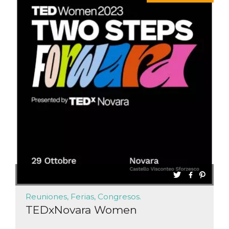
sitio web y
proporcionar
protección
contra visitantes
maliciosos.
wordpress_test_cookie
Sesión
Se utiliza en
Automattic
sitios creados
Inc.
con Wordpress.
.oooh.events
Comprueba si el
navegador tiene
habilitadas las
cookies
PHPSESSID
Sesión
Cookie
PHP.net
generada por
oooh.events
aplicaciones
basadas en el
lenguaje PHP.
Este es un
identificador de
propósito
general que se
utiliza para
mantener las
variables de
sesión del
Reuniones, Ferias, Congresos.
usuario.
TEDxNovara Women
Normalmente es
un número
generado al