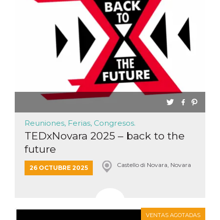
Cookies estrictamente necesarias
Cookies de preferencias
Las cookies estrictamente necesarias permiten
la funcionalidad principal del sitio web, como
el inicio de sesión de usuario y la gestión de
cuentas. El sitio web no se puede utilizar
correctamente sin las cookies estrictamente
necesarias.
Proveedor /
Nombre
Vencimiento
Descripción
Dominio
cf_clearance
1 año
Esta cookie es
Cloudflare,
utilizada por el
Inc.
Reuniones, Ferias, Congresos.
servicio
.oooh.events
CloudFlare para
TEDxNovara 2025 – back to the
identificar el
tráfico web de
future
confianza y
anular cualquier
restricción de
Castello di Novara, Novara
26 OCTUBRE 2025
seguridad
basada en la
dirección IP del
visitante. Es
esencial para
apoyar las
funciones de
VENTAS AGOTADAS
seguridad de un