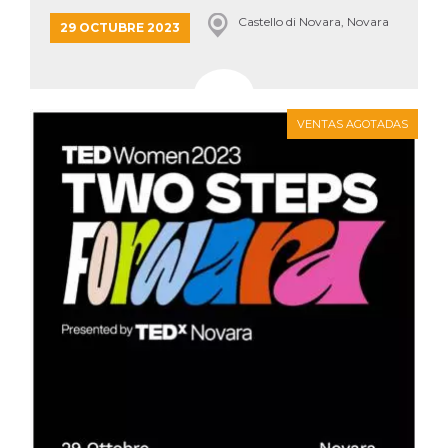
azar, la forma en
que se usa
Castello di Novara, Novara
29 OCTUBRE 2023
puede ser
específico del
sitio, pero un
buen ejemplo es
mantener un
estado de inicio
de sesión para
VENTAS AGOTADAS
un usuario entre
páginas.
m
1 año 1 mes
Esta cookie se
Stripe
utiliza
m.stripe.com
generalmente
para el
rendimiento y la
optimización de
los servicios de
procesamiento
de pagos,
facilitando el
almacenamiento
de contenidos
en el navegador
para hacer que
las páginas se
carguen más
rápido.
CookieScriptConsent
4 semanas 2
El servicio
CookieScript
días
Cookie-
oooh.events