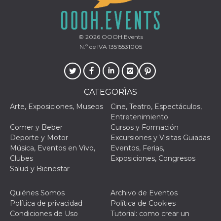
le impos
della lin
permetto
condivide
pagina.
© 2026
OOOH.Events
N.º de IVA 13515531005
fr
3 meses
Contiene
Meta
combina
Platform Inc.
identific
.facebook.com
única de
navegado
utiliza p
publicid
CATEGORÌAS
dirigida.
Arte, Exposiciones, Museos
Cine, Teatro, Espectáculos,
oo
5 años
Cookie d
Meta
Entretenimiento
exclusió
Platform Inc.
anuncios
.facebook.com
Comer y Beber
Cursos y Formación
Deporte y Motor
Excursiones y Visitas Guiadas
sb
2 años
Identific
Meta
navegad
Música, Eventos en Vivo,
Eventos, Ferias,
Platform Inc.
Faceboo
.facebook.com
Clubes
Exposiciones, Congresos
autentica
marketin
Salud y Bienestar
cookies 
función
específic
Quiénes Somos
Archivo de Eventos
Faceboo
Política de privacidad
Política de Cookies
usida
.facebook.com
Sesión
raccoglie
Condiciones de Uso
Tutorial: como crear un
informaz