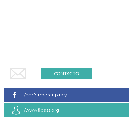
CONTACTO
/performercupitaly
/www.fipass.org