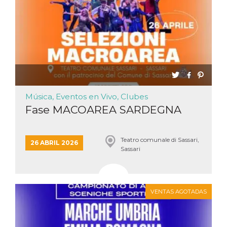
Script.com
utiliza esta
cookie para
recordar las
preferencias de
consentimiento
de cookies de
los visitantes. Es
necesario que el
banner de
cookies de
Cookie-
Script.com
funcione
Música, Eventos en Vivo, Clubes
correctamente.
Fase MACOAREA SARDEGNA
Declaración de almacenamiento
Tipo de
Nombre
Descripción
Teatro comunale di Sassari,
26 ABRIL 2026
almacenamiento
Sassari
fbssls_314278995690155
Almacenamiento
de sesión
wpEmojiSettingsSupports
Almacenamiento
de sesión
VENTAS AGOTADAS
cn_uc__
Almacenamiento
local