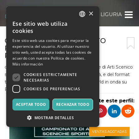
×
CSAIN LIGURIA
Ese sitio web utiliza
ITALIAN
cookies
ENGLISH
CSAIN LIGURIA CAMPIONATO
Este sitio web usa cookies para mejorar la
experiencia del usuario. Al utilizar nuestro
REGIONALE PUGLIA DI
SPANISH
sitio web, usted acepta todas las cookies de
PERFORMER CUP ITALY
acuerdo con nuestra Política de cookies.
Más información
organizzatori del Campionato Internazionale di Arti Scenico
sportive, giunto al suo ottavo anno di attività, e del format
COOKIES ESTRICTAMENTE
NECESARIAS
tv Performer Cup Italy e Performer cup world in onda su
COOKIES DE PREFERENCIAS
Rai2 Rai Play e Rai Italia
Comparte este perfil:
ACEPTAR TODO
RECHAZAR TODO
MOSTRAR DETALLES
VENTAS AGOTADAS