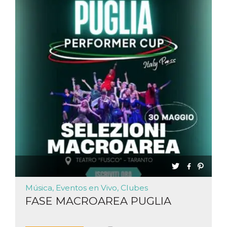
Cookies estrictamente necesarias
Cookies de preferencias
Las cookies estrictamente necesarias permiten
la funcionalidad principal del sitio web, como
el inicio de sesión de usuario y la gestión de
cuentas. El sitio web no se puede utilizar
correctamente sin las cookies estrictamente
necesarias.
Proveedor /
Nombre
Vencimiento
Descripción
Dominio
cf_clearance
1 año
Esta cookie es
Cloudflare,
utilizada por el
Inc.
servicio
.oooh.events
CloudFlare para
identificar el
tráfico web de
confianza y
anular cualquier
restricción de
seguridad
basada en la
Música, Eventos en Vivo, Clubes
dirección IP del
visitante. Es
FASE MACROAREA PUGLIA
esencial para
apoyar las
funciones de
seguridad de un