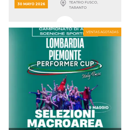
TEATRO FUSCO,
sitio web y
30 MAYO 2026
TARANTO
proporcionar
protección
contra visitantes
maliciosos.
wordpress_test_cookie
Sesión
Se utiliza en
Automattic
VENTAS AGOTADAS
sitios creados
Inc.
con Wordpress.
.oooh.events
Comprueba si el
navegador tiene
habilitadas las
cookies
PHPSESSID
Sesión
Cookie
PHP.net
generada por
oooh.events
aplicaciones
basadas en el
lenguaje PHP.
Este es un
identificador de
propósito
general que se
utiliza para
mantener las
variables de
sesión del
usuario.
Normalmente es
un número
generado al