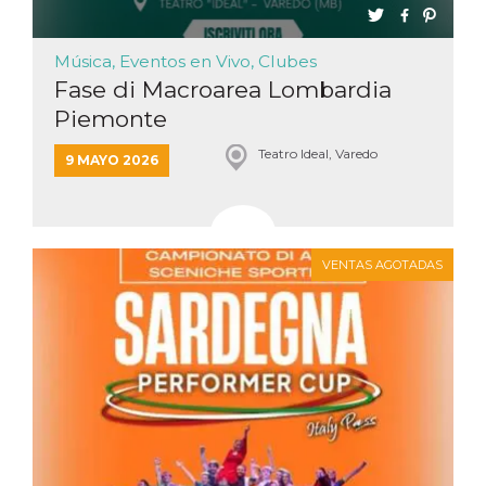
azar, la forma en
que se usa
puede ser
específico del
Música, Eventos en Vivo, Clubes
sitio, pero un
buen ejemplo es
Fase di Macroarea Lombardia
mantener un
estado de inicio
Piemonte
de sesión para
un usuario entre
páginas.
Teatro Ideal, Varedo
9 MAYO 2026
m
1 año 1 mes
Esta cookie se
Stripe
utiliza
m.stripe.com
generalmente
para el
rendimiento y la
optimización de
VENTAS AGOTADAS
los servicios de
procesamiento
de pagos,
facilitando el
almacenamiento
de contenidos
en el navegador
para hacer que
las páginas se
carguen más
rápido.
CookieScriptConsent
4 semanas 2
El servicio
CookieScript
días
Cookie-
oooh.events