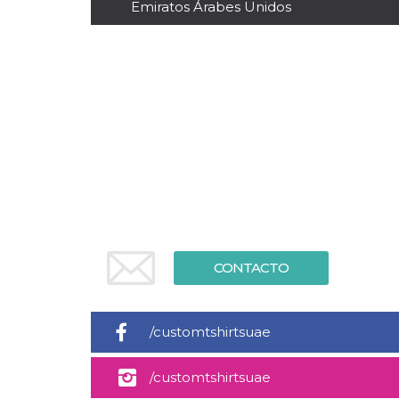
Cookies estrictamente necesarias
Emiratos Árabes Unidos
Cookies de preferencias
Las cookies estrictamente necesarias permiten
la funcionalidad principal del sitio web, como
el inicio de sesión de usuario y la gestión de
cuentas. El sitio web no se puede utilizar
correctamente sin las cookies estrictamente
necesarias.
Proveedor /
Nombre
Vencimiento
Descripción
Dominio
cf_clearance
1 año
Esta cookie es
Cloudflare,
utilizada por el
Inc.
servicio
.oooh.events
CloudFlare para
identificar el
tráfico web de
CONTACTO
confianza y
anular cualquier
restricción de
seguridad
basada en la
/customtshirtsuae
dirección IP del
visitante. Es
esencial para
apoyar las
/customtshirtsuae
funciones de
seguridad de un