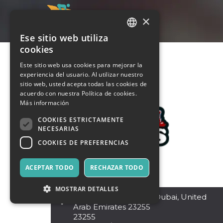
×
Ese sitio web utiliza
ITALIAN
cookies
ENGLISH
Este sitio web usa cookies para mejorar la
experiencia del usuario. Al utilizar nuestro
SPANISH
sitio web, usted acepta todas las cookies de
acuerdo con nuestra Política de cookies.
Más información
COOKIES ESTRICTAMENTE
NECESARIAS
COOKIES DE PREFERENCIAS
ACEPTAR TODO
RECHAZAR TODO
MOSTRAR DETALLES
Dubai
,
33 29b Street, Dubai, United
Arab Emirates 23255
23255