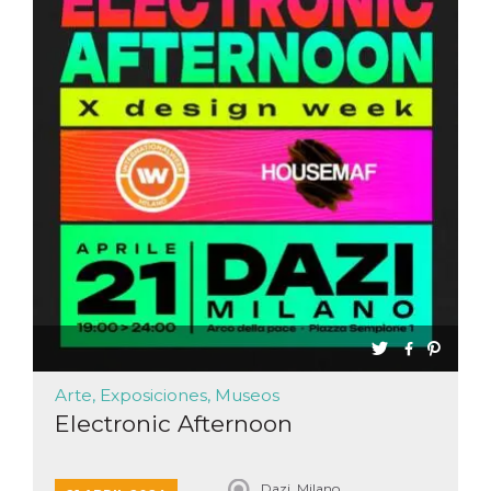
sitio web y
proporcionar
protección
contra visitantes
maliciosos.
wordpress_test_cookie
Sesión
Se utiliza en
Automattic
sitios creados
Inc.
con Wordpress.
.oooh.events
Comprueba si el
navegador tiene
habilitadas las
cookies
PHPSESSID
Sesión
Cookie
PHP.net
generada por
oooh.events
aplicaciones
basadas en el
lenguaje PHP.
Este es un
identificador de
propósito
general que se
utiliza para
mantener las
Arte, Exposiciones, Museos
variables de
sesión del
Electronic Afternoon
usuario.
Normalmente es
un número
generado al
Dazi, Milano