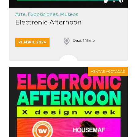
Script.com
utiliza esta
cookie para
Arte, Exposiciones, Museos
recordar las
preferencias de
Electronic Afternoon
consentimiento
de cookies de
los visitantes. Es
necesario que el
banner de
Dazi, Milano
21 ABRIL 2024
cookies de
Cookie-
Script.com
funcione
correctamente.
Declaración de almacenamiento
VENTAS AGOTADAS
Tipo de
Nombre
Descripción
almacenamiento
fbssls_314278995690155
Almacenamiento
de sesión
wpEmojiSettingsSupports
Almacenamiento
de sesión
cn_uc__
Almacenamiento
local