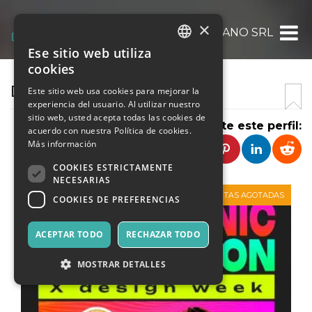
×
DAZI MILANO SRL
Ese sitio web utiliza
ITALIAN
cookies
ENGLISH
DAZI MILANO SRL
Este sitio web usa cookies para mejorar la
experiencia del usuario. Al utilizar nuestro
SPANISH
sitio web, usted acepta todas las cookies de
Comparte este perfil:
acuerdo con nuestra Política de cookies.
Más información
COOKIES ESTRICTAMENTE
NECESARIAS
VENTAS AGOTADAS
COOKIES DE PREFERENCIAS
ACEPTAR TODO
RECHAZAR TODO
MOSTRAR DETALLES