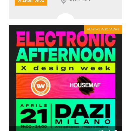
azar, la forma en
21 ABRIL 2024
que se usa
puede ser
específico del
sitio, pero un
buen ejemplo es
mantener un
estado de inicio
VENTAS AGOTADAS
de sesión para
un usuario entre
páginas.
m
1 año 1 mes
Esta cookie se
Stripe
utiliza
m.stripe.com
generalmente
para el
rendimiento y la
optimización de
los servicios de
procesamiento
de pagos,
facilitando el
almacenamiento
de contenidos
en el navegador
para hacer que
las páginas se
carguen más
rápido.
CookieScriptConsent
4 semanas 2
El servicio
CookieScript
días
Cookie-
oooh.events