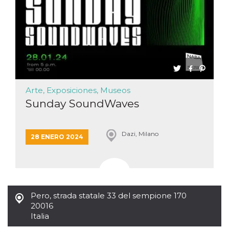
Arte, Exposiciones, Museos
Sunday SoundWaves
Dazi, Milano
28 ENERO 2024
Pero
,
strada statale 33 del sempione 170
20016
Italia