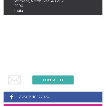
Pernem, North Goa, 403512
sitio web y
2500
proporcionar
protección
India
contra visitantes
maliciosos.
wordpress_test_cookie
Sesión
Se utiliza en
Automattic
sitios creados
Inc.
con Wordpress.
.oooh.events
Comprueba si el
navegador tiene
habilitadas las
cookies
PHPSESSID
Sesión
Cookie
PHP.net
generada por
oooh.events
aplicaciones
basadas en el
lenguaje PHP.
Este es un
identificador de
propósito
general que se
CONTACTO
utiliza para
mantener las
variables de
sesión del
usuario.
Normalmente es
/61567916277024
un número
generado al