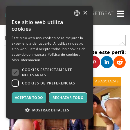
×
DIVINEPATH RETREAT
Ese sitio web utiliza
ITALIAN
cookies
ENGLISH
DIVINEPATH RETREAT
Este sitio web usa cookies para mejorar la
experiencia del usuario. Al utilizar nuestro
SPANISH
sitio web, usted acepta todas las cookies de
Comparte este perfil:
acuerdo con nuestra Política de cookies.
Más información
COOKIES ESTRICTAMENTE
NECESARIAS
VENTAS AGOTADAS
COOKIES DE PREFERENCIAS
ACEPTAR TODO
RECHAZAR TODO
MOSTRAR DETALLES