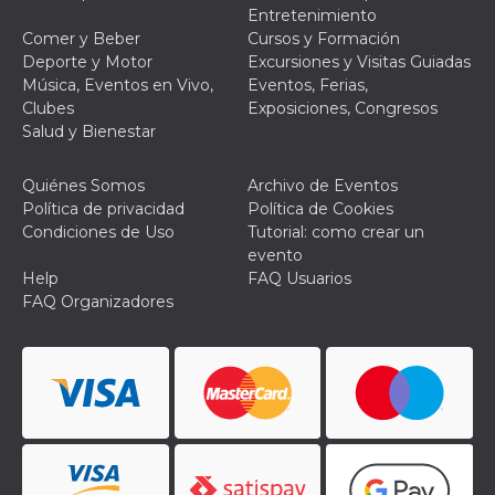
Script.com
Entretenimiento
utiliza esta
cookie para
Comer y Beber
Cursos y Formación
recordar las
Deporte y Motor
Excursiones y Visitas Guiadas
preferencias de
consentimiento
Música, Eventos en Vivo,
Eventos, Ferias,
de cookies de
Clubes
Exposiciones, Congresos
los visitantes. Es
necesario que el
Salud y Bienestar
banner de
cookies de
Cookie-
Quiénes Somos
Archivo de Eventos
Script.com
funcione
Política de privacidad
Política de Cookies
correctamente.
Condiciones de Uso
Tutorial: como crear un
evento
Declaración de almacenamiento
Help
FAQ Usuarios
Tipo de
FAQ Organizadores
Nombre
Descripción
almacenamiento
fbssls_314278995690155
Almacenamiento
de sesión
wpEmojiSettingsSupports
Almacenamiento
de sesión
cn_uc__
Almacenamiento
local