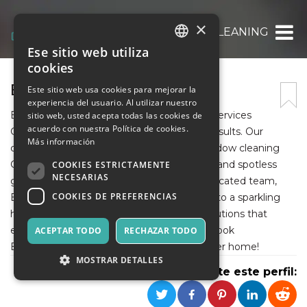
×
ECOBONDCLEANING
Ese sitio web utiliza
ITALIAN
cookies
ENGLISH
ECOBONDCLEANING
Este sitio web usa cookies para mejorar la
experiencia del usuario. Al utilizar nuestro
SPANISH
EcoBondCleaning offers premier cleaning services
sitio web, usted acepta todas las cookies de
acuerdo con nuestra Política de cookies.
Geelong homeowners rely on for pristine results. Our
Más información
comprehensive services include expert window cleaning
Geelong loves, ensuring crystal-clear views and spotless
COOKIES ESTRICTAMENTE
NECESARIAS
glass. With eco-friendly practices and a dedicated team,
COOKIES DE PREFERENCIAS
EcoBondCleaning transforms your space into a sparkling
haven. Trust us for impeccable cleaning solutions that
enhance your home’s beauty and health. Book
ACEPTAR TODO
RECHAZAR TODO
EcoBondCleaning today for a radiant, cleaner home!
MOSTRAR DETALLES
Comparte este perfil: