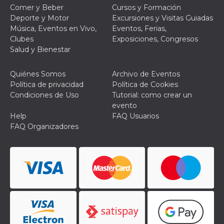
azar, la forma en
Comer y Beber
Cursos y Formación
que se usa
puede ser
Deporte y Motor
Excursiones y Visitas Guiadas
específico del
Música, Eventos en Vivo,
Eventos, Ferias,
sitio, pero un
buen ejemplo es
Clubes
Exposiciones, Congresos
mantener un
Salud y Bienestar
estado de inicio
de sesión para
un usuario entre
páginas.
Quiénes Somos
Archivo de Eventos
Política de privacidad
Política de Cookies
m
1 año 1 mes
Esta cookie se
Stripe
utiliza
m.stripe.com
Condiciones de Uso
Tutorial: como crear un
generalmente
evento
para el
rendimiento y la
Help
FAQ Usuarios
optimización de
FAQ Organizadores
los servicios de
procesamiento
de pagos,
facilitando el
almacenamiento
de contenidos
en el navegador
para hacer que
las páginas se
carguen más
rápido.
CookieScriptConsent
4 semanas 2
El servicio
CookieScript
días
Cookie-
oooh.events