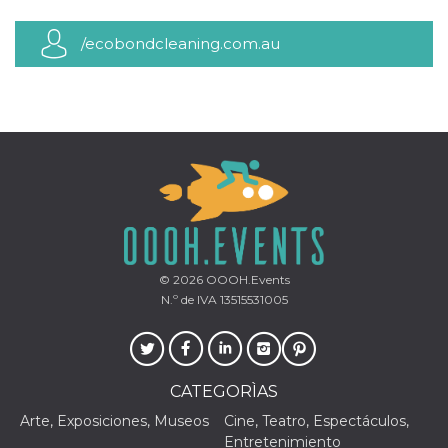
sitio web y
proporcionar
protección
/ecobondcleaning.com.au
contra visitantes
maliciosos.
wordpress_test_cookie
Sesión
Se utiliza en
Automattic
sitios creados
Inc.
con Wordpress.
.oooh.events
Comprueba si el
navegador tiene
habilitadas las
cookies
PHPSESSID
Sesión
Cookie
PHP.net
generada por
oooh.events
aplicaciones
basadas en el
lenguaje PHP.
© 2026
OOOH.Events
Este es un
identificador de
N.º de IVA 13515531005
propósito
general que se
utiliza para
mantener las
variables de
sesión del
CATEGORÌAS
usuario.
Normalmente es
Arte, Exposiciones, Museos
Cine, Teatro, Espectáculos,
un número
generado al
Entretenimiento