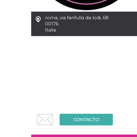
Cookies estrictamente necesarias
Cookies de preferencias
roma
,
via fanfulla da lodi, 68
Las cookies estrictamente necesarias permiten
00176
la funcionalidad principal del sitio web, como
Italia
el inicio de sesión de usuario y la gestión de
cuentas. El sitio web no se puede utilizar
correctamente sin las cookies estrictamente
necesarias.
Proveedor /
Nombre
Vencimiento
Descripción
Dominio
cf_clearance
1 año
Esta cookie es
Cloudflare,
utilizada por el
Inc.
servicio
.oooh.events
CloudFlare para
identificar el
tráfico web de
confianza y
anular cualquier
restricción de
seguridad
basada en la
dirección IP del
CONTACTO
visitante. Es
esencial para
apoyar las
funciones de
seguridad de un