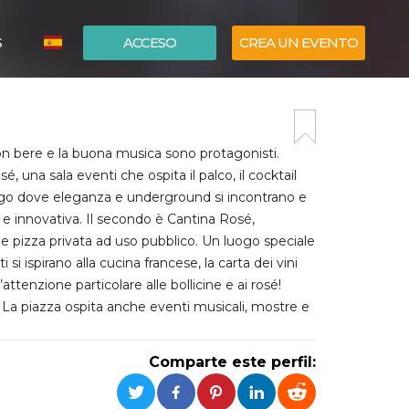
S
ACCESO
CREA UN EVENTO
ITALIANO
ENGLISH
on bere e la buona musica sono protagonisti.
, una sala eventi che ospita il palco, il cocktail
uogo dove eleganza e underground si incontrano e
 e innovativa. Il secondo è Cantina Rosé,
e pizza privata ad uso pubblico. Un luogo speciale
si ispirano alla cucina francese, la carta dei vini
ttenzione particolare alle bollicine e ai rosé!
 La piazza ospita anche eventi musicali, mostre e
Comparte este perfil: