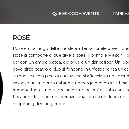
QUE ES OOOH.EVENTS
TARIFA
ROSÉ
Rosé è una luogo dall’atmosfera internazionale dove il bu
Rosé si compone di due diversi spazi. il primo è Maison Rosé
bar con un ampia platea, dei privé e un dancefloor. Un l
dove circo, teatro e club si fondono in un’esperienza unica
un'enoteca con piccola cucina che si affaccia su una grand
sospeso tra un borgo italiano e un borgo provenzale. I piatti 
propone tanta Francia ma anche un bel po’ di Italia con un’a
Location ideale per un aperitivo, una cena o un dopocena.
happening di vario genere.