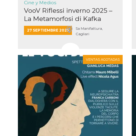
Cine y Medios
VooV Riflessi inverno 2025 –
La Metamorfosi di Kafka
Sa Manifattura,
27 SEPTIEMBRE 2025
Cagliari
ión
 inicio
n de
 Puede
VENTAS AGOTADAS
sión o
nte
30 días
kie
 el
r que se
a
. No está
ente
o al
de
k
l.
 informa
iliza para
on la
 y la