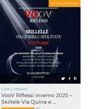
VENTAS AGOTADAS
Cine y Medios
VooV Riflessi inverno 2025 –
Skillelè Via Quirra e ...