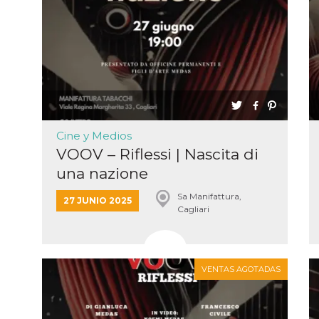
tazioni
gua e
no di
re la
 una
ción de
ación
 usuario y
r, que se
ara
ad
Cine y Medios
VOOV – Riflessi | Nascita di
e
n de
una nazione
Sa Manifattura,
27 JUNIO 2025
ación del
Cagliari
or de
k,
ción,
g y otras
de
VENTAS AGOTADAS
as de
k.
ioni del