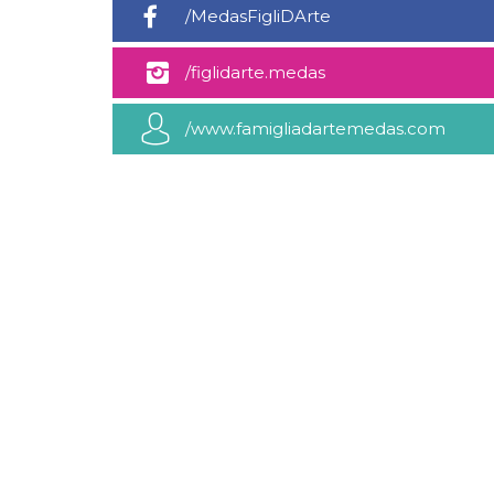
/MedasFigliDArte
sitio web y
proporcionar
protección
contra visitantes
/figlidarte.medas
maliciosos.
wordpress_test_cookie
Sesión
Se utiliza en
Automattic
sitios creados
Inc.
/www.famigliadartemedas.com
con Wordpress.
.oooh.events
Comprueba si el
navegador tiene
habilitadas las
cookies
PHPSESSID
Sesión
Cookie
PHP.net
generada por
oooh.events
aplicaciones
basadas en el
lenguaje PHP.
Este es un
identificador de
propósito
general que se
utiliza para
mantener las
variables de
sesión del
usuario.
Normalmente es
un número
generado al