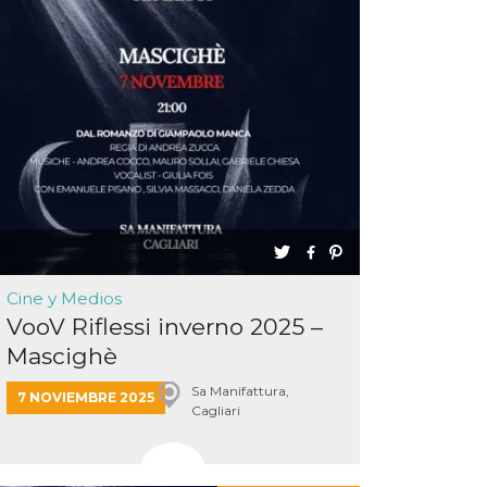
Cine y Medios
VooV Riflessi inverno 2025 –
Mascighè
Sa Manifattura,
7 NOVIEMBRE 2025
Cagliari