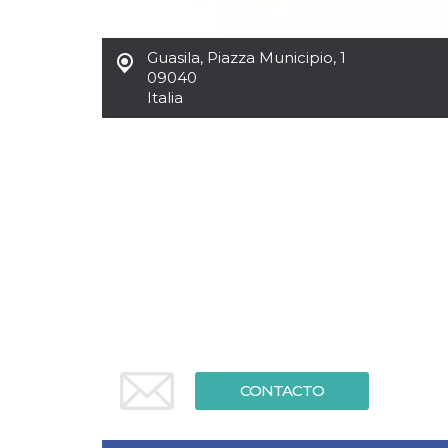
Cookies estrictamente necesarias
Cookies de preferencias
Guasila
,
Piazza Municipio, 1
Las cookies estrictamente necesarias permiten
09040
la funcionalidad principal del sitio web, como
Italia
el inicio de sesión de usuario y la gestión de
cuentas. El sitio web no se puede utilizar
correctamente sin las cookies estrictamente
necesarias.
Proveedor /
Nombre
Vencimiento
Descripción
Dominio
cf_clearance
1 año
Esta cookie es
Cloudflare,
utilizada por el
Inc.
servicio
.oooh.events
CloudFlare para
identificar el
tráfico web de
confianza y
anular cualquier
restricción de
seguridad
basada en la
dirección IP del
CONTACTO
visitante. Es
esencial para
apoyar las
funciones de
seguridad de un