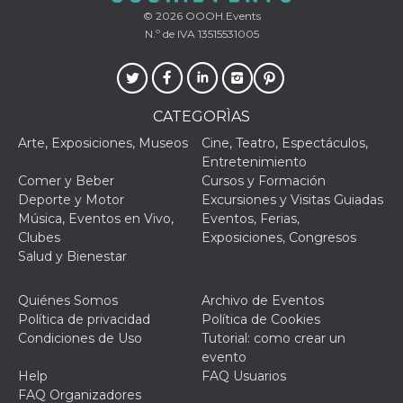
© 2026
OOOH.Events
VISITOR_PRIVACY_METADATA
5 meses 4
Esta cook
YouTube
N.º de IVA 13515531005
semanas
utiliza p
.youtube.com
almacena
consenti
del usuar
opciones
privacid
interacci
CATEGORÌAS
sitio. Reg
datos sob
Arte, Exposiciones, Museos
Cine, Teatro, Espectáculos,
consenti
Entretenimiento
del visit
relación
Comer y Beber
Cursos y Formación
diversas 
Deporte y Motor
Excursiones y Visitas Guiadas
y config
de privac
Música, Eventos en Vivo,
Eventos, Ferias,
asegura
Clubes
Exposiciones, Congresos
sus prefe
sean hon
Salud y Bienestar
futuras s
__Secure-ROLLOUT_TOKEN
.youtube.com
5 meses 4
Utilizzat
Quiénes Somos
Archivo de Eventos
semanas
YouTube
gestire
Política de privacidad
Política de Cookies
l'implem
Condiciones de Uso
Tutorial: como crear un
e la
sperimen
evento
delle fun
Help
FAQ Usuarios
Aiuta Go
controlla
FAQ Organizadores
nuove