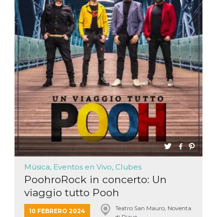
azar, la forma en
que se usa
puede ser
específico del
sitio, pero un
buen ejemplo es
mantener un
estado de inicio
de sesión para
un usuario entre
páginas.
m
1 año 1 mes
Esta cookie se
Stripe
utiliza
m.stripe.com
generalmente
para el
rendimiento y la
optimización de
los servicios de
procesamiento
de pagos,
facilitando el
almacenamiento
de contenidos
en el navegador
Música, Eventos en Vivo, Clubes
para hacer que
PoohroRock in concerto: Un
las páginas se
carguen más
viaggio tutto Pooh
rápido.
CookieScriptConsent
4 semanas 2
El servicio
CookieScript
Teatro San Mauro, Noventa
10 FEBRERO 2024
días
Cookie-
oooh.events
di Piave