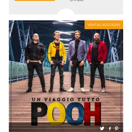
Script.com
utiliza esta
cookie para
recordar las
preferencias de
consentimiento
VENTAS AGOTADAS
de cookies de
los visitantes. Es
necesario que el
banner de
cookies de
Cookie-
Script.com
funcione
correctamente.
Declaración de almacenamiento
Tipo de
Nombre
Descripción
almacenamiento
fbssls_314278995690155
Almacenamiento
de sesión
wpEmojiSettingsSupports
Almacenamiento
de sesión
cn_uc__
Almacenamiento
local