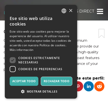
×
GLASS CABINETS DIRECT
Ese sitio web utiliza
ITALIAN
cookies
ENGLISH
GLASS CABINETS DIRECT
Este sitio web usa cookies para mejorar la
experiencia del usuario. Al utilizar nuestro
SPANISH
Glass Cabinets Direct is a top supplier of premium
sitio web, usted acepta todas las cookies de
acuerdo con nuestra Política de cookies.
aluminum display cabinets and counters. We provide our
Más información
customers, both retail and commercial, with high-quality
cabinets at affordable prices. Our cabinets boast features
COOKIES ESTRICTAMENTE
NECESARIAS
such as LED lighting, enhancing the appearance of your
COOKIES DE PREFERENCIAS
products.
Comparte este perfil:
ACEPTAR TODO
RECHAZAR TODO
MOSTRAR DETALLES