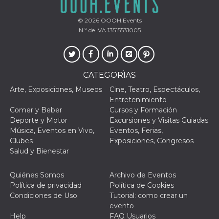
azar, la forma en
que se usa
puede ser
© 2026
OOOH.Events
específico del
sitio, pero un
N.º de IVA 13515531005
buen ejemplo es
mantener un
estado de inicio
de sesión para
un usuario entre
páginas.
CATEGORÌAS
m
1 año 1 mes
Esta cookie se
Stripe
Arte, Exposiciones, Museos
Cine, Teatro, Espectáculos,
utiliza
m.stripe.com
generalmente
Entretenimiento
para el
Comer y Beber
Cursos y Formación
rendimiento y la
optimización de
Deporte y Motor
Excursiones y Visitas Guiadas
los servicios de
Música, Eventos en Vivo,
Eventos, Ferias,
procesamiento
de pagos,
Clubes
Exposiciones, Congresos
facilitando el
Salud y Bienestar
almacenamiento
de contenidos
en el navegador
para hacer que
Quiénes Somos
Archivo de Eventos
las páginas se
Política de privacidad
Política de Cookies
carguen más
rápido.
Condiciones de Uso
Tutorial: como crear un
evento
CookieScriptConsent
4 semanas 2
El servicio
CookieScript
días
Cookie-
oooh.events
Help
FAQ Usuarios