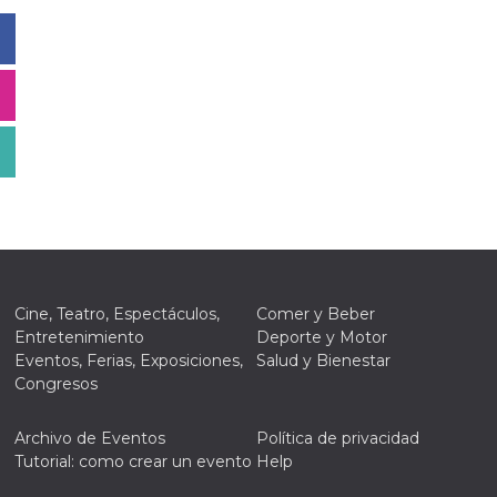
Cine, Teatro, Espectáculos,
Comer y Beber
Entretenimiento
Deporte y Motor
Eventos, Ferias, Exposiciones,
Salud y Bienestar
Congresos
Archivo de Eventos
Política de privacidad
Tutorial: como crear un evento
Help