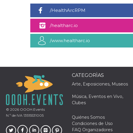
sitio web y
proporcionar
/HealthArcRPM
protección
contra visitantes
maliciosos.
/healtharc.io
wordpress_test_cookie
Sesión
Se utiliza en
Automattic
sitios creados
Inc.
con Wordpress.
.oooh.events
/www.healtharc.io
Comprueba si el
navegador tiene
habilitadas las
cookies
PHPSESSID
Sesión
Cookie
PHP.net
generada por
oooh.events
aplicaciones
CATEGORÌAS
basadas en el
lenguaje PHP.
Este es un
Arte, Exposiciones, Museos
identificador de
propósito
general que se
Música, Eventos en Vivo,
utiliza para
Clubes
mantener las
variables de
© 2026
OOOH.Events
sesión del
N.º de IVA 13515531005
usuario.
Quiénes Somos
Normalmente es
Condiciones de Uso
un número
generado al
FAQ Organizadores