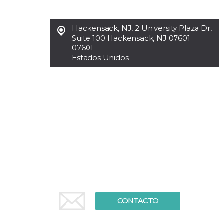
Cookies estrictamente necesarias
Cookies de preferencias
Hackensack, NJ
,
2 University Plaza Dr,
Las cookies estrictamente necesarias permiten
Suite 100 Hackensack, NJ 07601
la funcionalidad principal del sitio web, como
07601
el inicio de sesión de usuario y la gestión de
cuentas. El sitio web no se puede utilizar
Estados Unidos
correctamente sin las cookies estrictamente
necesarias.
Proveedor /
Nombre
Vencimiento
Descripción
Dominio
cf_clearance
1 año
Esta cookie es
Cloudflare,
utilizada por el
Inc.
servicio
.oooh.events
CloudFlare para
identificar el
tráfico web de
confianza y
anular cualquier
restricción de
seguridad
basada en la
dirección IP del
visitante. Es
esencial para
CONTACTO
apoyar las
funciones de
seguridad de un