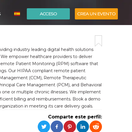
S
ACCESO
CREA UN EVENTO
ITALIANO
ENGLISH
ing industry leading digital health solutions
We empower healthcare providers to deliver
 Remote Patient Monitoring (RPM) software that
ttings. Our HIPAA compliant remote patient
are Management (CCM), Remote Therapeutic
Principal Care Management (PCM), and Behavioral
h one or multiple chronic illnesses. We implement
efficient billing and reimbursements. Book a demo
ganization in meeting its care delivery goals.
Comparte este perfil: