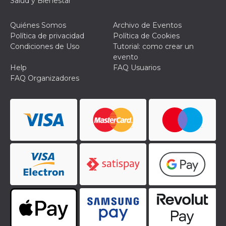
Salud y Bienestar
Script.com
utiliza esta
cookie para
recordar las
Quiénes Somos
Archivo de Eventos
preferencias de
Política de privacidad
Política de Cookies
consentimiento
de cookies de
Condiciones de Uso
Tutorial: como crear un
los visitantes. Es
evento
necesario que el
banner de
Help
FAQ Usuarios
cookies de
FAQ Organizadores
Cookie-
Script.com
funcione
correctamente.
Declaración de almacenamiento
Tipo de
Nombre
Descripción
almacenamiento
fbssls_314278995690155
Almacenamiento
de sesión
wpEmojiSettingsSupports
Almacenamiento
de sesión
cn_uc__
Almacenamiento
local