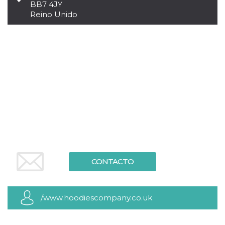
BB7 4JY
sitio web y
Reino Unido
proporcionar
protección
contra visitantes
maliciosos.
wordpress_test_cookie
Sesión
Se utiliza en
Automattic
sitios creados
Inc.
con Wordpress.
.oooh.events
Comprueba si el
navegador tiene
habilitadas las
cookies
PHPSESSID
Sesión
Cookie
PHP.net
generada por
oooh.events
aplicaciones
basadas en el
lenguaje PHP.
Este es un
identificador de
propósito
CONTACTO
general que se
utiliza para
mantener las
variables de
sesión del
/www.hoodiescompany.co.uk
usuario.
Normalmente es
un número
generado al