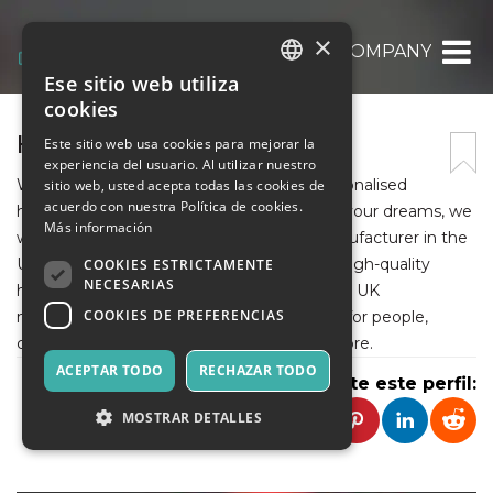
×
HOODIES COMPANY
Ese sitio web utiliza
ITALIAN
cookies
ENGLISH
HOODIES COMPANY
Este sitio web usa cookies para mejorar la
experiencia del usuario. Al utilizar nuestro
SPANISH
We are the leading producer of highly personalised
sitio web, usted acepta todas las cookies de
acuerdo con nuestra Política de cookies.
hoodies in the UK. To create the hoodie of your dreams, we
Más información
work with the largest garment hoodie manufacturer in the
UK. In the UK, we are the top producer of high-quality
COOKIES ESTRICTAMENTE
NECESARIAS
hoodies. The well-known Hoodies Company UK
COOKIES DE PREFERENCIAS
manufactures luxury, personalised hoodies for people,
companies, athletes, school leavers, and more.
ACEPTAR TODO
RECHAZAR TODO
Comparte este perfil:
MOSTRAR DETALLES