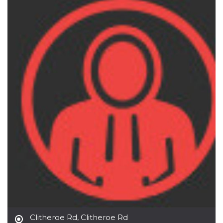
Cookies estrictamente necesarias
Cookies de preferencias
Las cookies estrictamente necesarias permiten
la funcionalidad principal del sitio web, como
el inicio de sesión de usuario y la gestión de
cuentas. El sitio web no se puede utilizar
correctamente sin las cookies estrictamente
necesarias.
Proveedor /
Nombre
Vencimiento
Descripción
Dominio
cf_clearance
1 año
Esta cookie es
Cloudflare,
utilizada por el
Inc.
servicio
.oooh.events
CloudFlare para
identificar el
tráfico web de
confianza y
anular cualquier
restricción de
seguridad
basada en la
dirección IP del
visitante. Es
esencial para
apoyar las
funciones de
Clitheroe Rd
,
Clitheroe Rd
seguridad de un