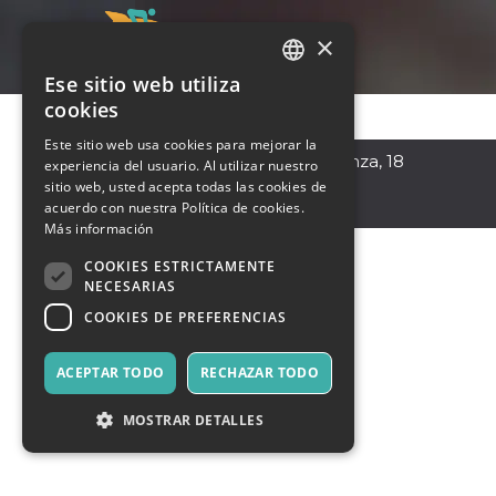
×
Ese sitio web utiliza
ITALIAN
cookies
ENGLISH
Este sitio web usa cookies para mejorar la
Fermo
,
Via della Sapienza, 18
experiencia del usuario. Al utilizar nuestro
SPANISH
63900
sitio web, usted acepta todas las cookies de
Italia
acuerdo con nuestra Política de cookies.
Más información
COOKIES ESTRICTAMENTE
NECESARIAS
COOKIES DE PREFERENCIAS
ACEPTAR TODO
RECHAZAR TODO
MOSTRAR DETALLES