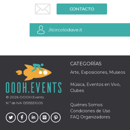
Cookies estrictamente necesarias
CONTACTO
Cookies de preferencias
Las cookies estrictamente necesarias permiten
la funcionalidad principal del sitio web, como
el inicio de sesión de usuario y la gestión de
/ilcircolodiave.it
cuentas. El sitio web no se puede utilizar
correctamente sin las cookies estrictamente
necesarias.
Proveedor /
Nombre
Vencimiento
Descripción
Dominio
CATEGORÌAS
cf_clearance
1 año
Esta cookie es
Cloudflare,
utilizada por el
Inc.
Arte, Exposiciones, Museos
servicio
.oooh.events
CloudFlare para
identificar el
Música, Eventos en Vivo,
tráfico web de
confianza y
Clubes
anular cualquier
© 2026
OOOH.Events
restricción de
seguridad
N.º de IVA 13515531005
Quiénes Somos
basada en la
dirección IP del
Condiciones de Uso
visitante. Es
FAQ Organizadores
esencial para
apoyar las
funciones de
seguridad de un