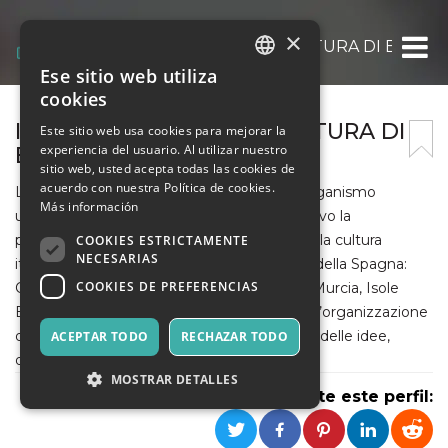
×
ISTITUTO ITALIANO DI CULTURA DI BARC
Ese sitio web utiliza
ITALIAN
cookies
ENGLISH
ISTITUTO ITALIANO DI CULTURA DI
Este sitio web usa cookies para mejorar la
experiencia del usuario. Al utilizar nuestro
BARCELLONA
SPANISH
sitio web, usted acepta todas las cookies de
acuerdo con nuestra Política de cookies.
L’Istituto Italiano di Cultura di Barcellona, organismo
Más información
ufficiale dello Stato italiano, ha come obiettivo la
promozione e la diffusione della lingua e della cultura
COOKIES ESTRICTAMENTE
NECESARIAS
italiana nell’area di competenza (il Levante della Spagna:
COOKIES DE PREFERENCIAS
Catalogna, Aragona, Comunità Valenziana, Murcia, Isole
Baleari e il Principato di Andorra) attraverso l’organizzazione
di eventi culturali per favorire la circolazione delle idee,
ACEPTAR TODO
RECHAZAR TODO
dell’arte e della scienza.
MOSTRAR DETALLES
Comparte este perfil: