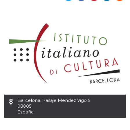
Cookies estrictamente necesarias
Cookies de preferencias
Las cookies estrictamente necesarias permiten
la funcionalidad principal del sitio web, como
el inicio de sesión de usuario y la gestión de
cuentas. El sitio web no se puede utilizar
correctamente sin las cookies estrictamente
necesarias.
Proveedor /
Nombre
Vencimiento
Descripción
Dominio
cf_clearance
1 año
Esta cookie es
Cloudflare,
utilizada por el
Inc.
servicio
.oooh.events
CloudFlare para
identificar el
tráfico web de
confianza y
anular cualquier
restricción de
Barcelona
,
Pasaje Mendez Vigo 5
seguridad
basada en la
08005
dirección IP del
España
visitante. Es
esencial para
apoyar las
funciones de
seguridad de un