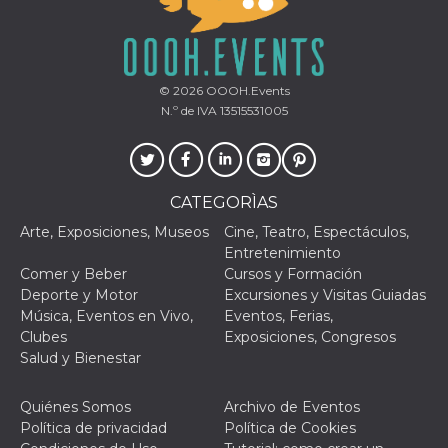
azar, la forma en
que se usa
puede ser
específico del
sitio, pero un
buen ejemplo es
mantener un
© 2026
OOOH.Events
estado de inicio
N.º de IVA 13515531005
de sesión para
un usuario entre
páginas.
m
1 año 1 mes
Esta cookie se
Stripe
utiliza
m.stripe.com
generalmente
CATEGORÌAS
para el
rendimiento y la
Arte, Exposiciones, Museos
Cine, Teatro, Espectáculos,
optimización de
Entretenimiento
los servicios de
procesamiento
Comer y Beber
Cursos y Formación
de pagos,
Deporte y Motor
Excursiones y Visitas Guiadas
facilitando el
almacenamiento
Música, Eventos en Vivo,
Eventos, Ferias,
de contenidos
Clubes
Exposiciones, Congresos
en el navegador
para hacer que
Salud y Bienestar
las páginas se
carguen más
rápido.
Quiénes Somos
Archivo de Eventos
CookieScriptConsent
4 semanas 2
El servicio
CookieScript
Política de privacidad
Política de Cookies
días
Cookie-
oooh.events