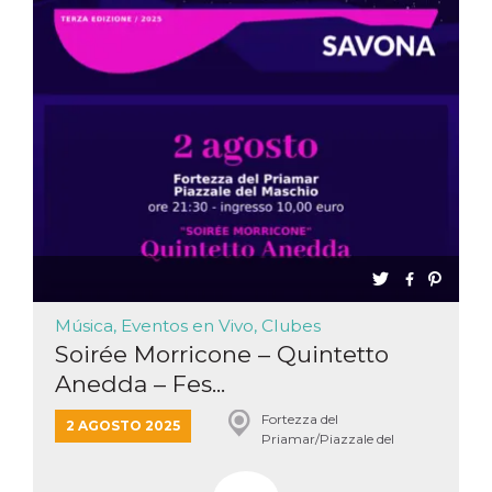
azar, la forma en
que se usa
puede ser
específico del
sitio, pero un
buen ejemplo es
mantener un
estado de inicio
de sesión para
un usuario entre
páginas.
m
1 año 1 mes
Esta cookie se
Stripe
utiliza
m.stripe.com
generalmente
para el
rendimiento y la
optimización de
los servicios de
procesamiento
de pagos,
Música, Eventos en Vivo, Clubes
facilitando el
almacenamiento
Soirée Morricone – Quintetto
de contenidos
en el navegador
Anedda – Fes...
para hacer que
las páginas se
carguen más
Fortezza del
2 AGOSTO 2025
rápido.
Priamar/Piazzale del
Maschio, Savona
CookieScriptConsent
4 semanas 2
El servicio
CookieScript
días
Cookie-
oooh.events