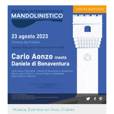
Script.com
utiliza esta
cookie para
VENTAS AGOTADAS
recordar las
preferencias de
consentimiento
de cookies de
los visitantes. Es
necesario que el
banner de
cookies de
Cookie-
Script.com
funcione
correctamente.
Declaración de almacenamiento
Tipo de
Nombre
Descripción
almacenamiento
fbssls_314278995690155
Almacenamiento
de sesión
wpEmojiSettingsSupports
Almacenamiento
de sesión
cn_uc__
Almacenamiento
local
Música, Eventos en Vivo, Clubes