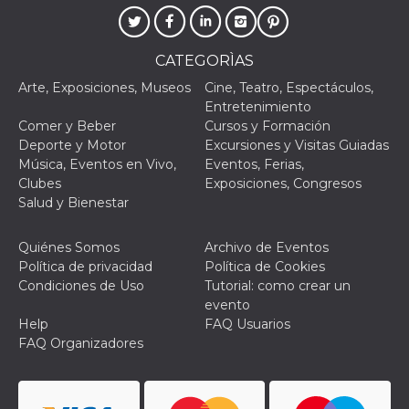
browser
dell'uten
dell'iden
univoco, 
per perso
CATEGORÌAS
la pubbli
gli utenti
Arte, Exposiciones, Museos
Cine, Teatro, Espectáculos,
Entretenimiento
xs
3 meses
Se usa p
Meta
mantene
Platform Inc.
Comer y Beber
Cursos y Formación
sesión
.facebook.com
Deporte y Motor
Excursiones y Visitas Guiadas
__cf_bm
29 minutos
Esta cook
Cloudflare
Música, Eventos en Vivo,
Eventos, Ferias,
58 segundos
utiliza p
Inc.
Clubes
Exposiciones, Congresos
distingui
.hubspot.com
humanos 
Salud y Bienestar
Esto es
benefici
el sitio 
Quiénes Somos
Archivo de Eventos
el fin de 
informes
Política de privacidad
Política de Cookies
sobre el 
Condiciones de Uso
Tutorial: como crear un
sitio web
evento
_cfuvid
.hubspot.com
Sesión
Esta cook
Help
FAQ Usuarios
utiliza c
de segui
FAQ Organizadores
de usuar
sesiones
optimizar
experienc
usuario