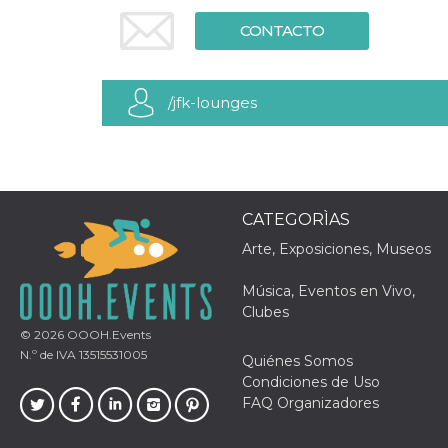
Cookies estrictamente necesarias
CONTACTO
Cookies de preferencias
Las cookies estrictamente necesarias permiten
la funcionalidad principal del sitio web, como
el inicio de sesión de usuario y la gestión de
/jfk-lounges
cuentas. El sitio web no se puede utilizar
correctamente sin las cookies estrictamente
necesarias.
Proveedor /
Nombre
Vencimiento
Descripción
Dominio
CATEGORÌAS
cf_clearance
1 año
Esta cookie es
Cloudflare,
utilizada por el
Inc.
Arte, Exposiciones, Museos
servicio
.oooh.events
CloudFlare para
identificar el
Música, Eventos en Vivo,
tráfico web de
confianza y
Clubes
anular cualquier
© 2026
OOOH.Events
restricción de
seguridad
N.º de IVA 13515531005
Quiénes Somos
basada en la
dirección IP del
Condiciones de Uso
visitante. Es
FAQ Organizadores
esencial para
apoyar las
funciones de
seguridad de un