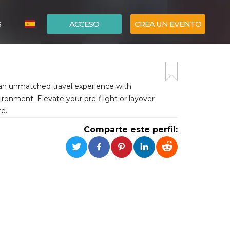
S
ACCESO
CREA UN EVENTO
ITALIANO
ENGLISH
 an unmatched travel experience with
ironment. Elevate your pre-flight or layover
e.
Comparte este perfil: