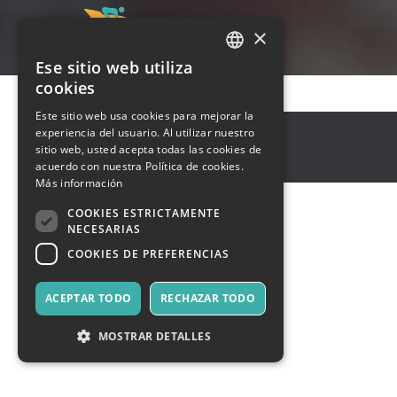
×
Ese sitio web utiliza
ITALIAN
cookies
ENGLISH
Este sitio web usa cookies para mejorar la
New York
,
New York
experiencia del usuario. Al utilizar nuestro
SPANISH
10001
sitio web, usted acepta todas las cookies de
Estados Unidos
acuerdo con nuestra Política de cookies.
Más información
COOKIES ESTRICTAMENTE
NECESARIAS
COOKIES DE PREFERENCIAS
ACEPTAR TODO
RECHAZAR TODO
MOSTRAR DETALLES